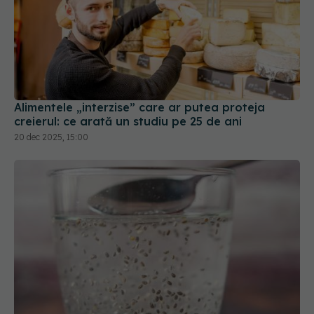
Alimentele „interzise” care ar putea proteja
creierul: ce arată un studiu pe 25 de ani
20 dec 2025, 15:00
Băutura minune cu oțet și chia pe stomacul gol.
Lygia Alexandrescu avertizează: Împreună
produc variații de tensiune