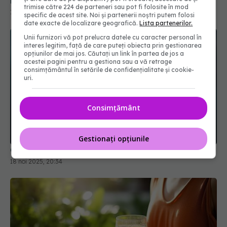
trimise către 224 de parteneri sau pot fi folosite în mod
specific de acest site. Noi și partenerii noștri putem folosi
date exacte de localizare geografică.
Lista partenerilor.
Unii furnizori vă pot prelucra datele cu caracter personal în
interes legitim, față de care puteți obiecta prin gestionarea
opțiunilor de mai jos. Căutați un link în partea de jos a
acestei pagini pentru a gestiona sau a vă retrage
consimțământul în setările de confidențialitate și cookie-
uri.
Consimțământ
Ce trebuie să știi despre postul cu apă
18 noi 2025, 20:34
Gestionați opțiunile