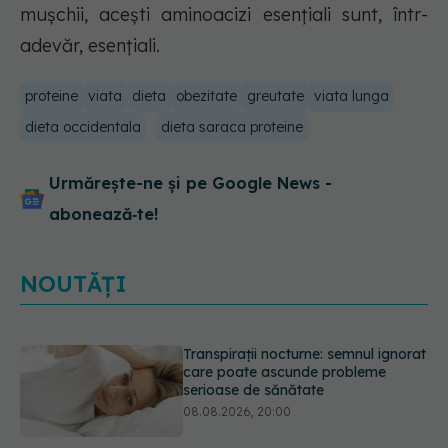
mușchii, acești aminoacizi esențiali sunt, într-
adevăr, esențiali.
proteine
viata
dieta
obezitate
greutate
viata lunga
dieta occidentala
dieta saraca proteine
Urmărește-ne și pe Google News -
abonează‑te!
NOUTĂȚI
Ce poți mânca și ce trebuie să eviți
dacă ai gastrită: exemplu de meniu
care reduce inflamația stomacului
08.08.2026, 19:00