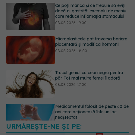
Microplasticele pot traversa bariera
placentară și modifica hormonii
08.08.2026, 18:00
Trucul genial cu ceai negru pentru
păr. Tot mai multe femei îl adoră
08.08.2026, 17:00
Medicamentul folosit de peste 60 de
ani care acționează într-un loc
neașteptat
08.08.2026, 16:00
URMĂREȘTE-NE ȘI PE:
Transpirații nocturne: semnul ignorat
care poate ascunde probleme
serioase de sănătate
6560
08.08.2026, 20:00
URMĂRITORI
ABONAȚI