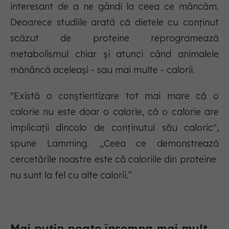
interesant de a ne gândi la ceea ce mâncăm.
Deoarece studiile arată că dietele cu conținut
scăzut de proteine ​​reprogramează
metabolismul chiar și atunci când animalele
mănâncă aceleași - sau mai multe - calorii.
"Există o conștientizare tot mai mare că o
calorie nu este doar o calorie, că o calorie are
implicații dincolo de conținutul său caloric",
spune Lamming. „Ceea ce demonstrează
cercetările noastre este că caloriile din proteine ​​
nu sunt la fel cu alte calorii.”
Mai puțin poate însemna mai mult