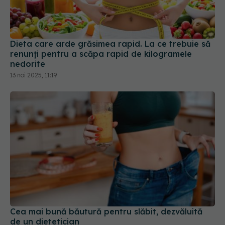
Dieta care arde grăsimea rapid. La ce trebuie să
renunți pentru a scăpa rapid de kilogramele
nedorite
13 noi 2025, 11:19
Cea mai bună băutură pentru slăbit, dezvăluită
de un dietetician
28 feb 2026, 17:49