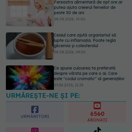
Ceaiul care ajută organismul să
lupte cu inflamația. Poate regla
glicemia și colesterolul
08.08.2026, 09:00
Ce spune culoarea ta preferată
despre vârsta pe care o ai. Care
este "codul cromatic" al generațiilor
07.08.2026, 21:29
URMĂREȘTE-NE ȘI PE:
Analiza de sânge AST (SGOT): ce
înseamnă rezultatele și când sunt un
semnal de alarmă
6560
08.08.2026, 11:00
URMĂRITORI
ABONAȚI
365
1401
URMĂRITORI
URMĂRITORI
ARTICOLE SIMILARE