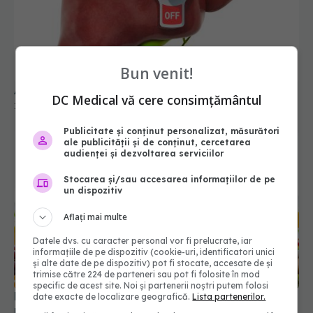
Alimente care îți curăță ficatul în 3 zile
11 mar 2025, 13:25
Bun venit!
DC Medical vă cere consimțământul
Publicitate și conținut personalizat, măsurători
ale publicității și de conținut, cercetarea
audienței și dezvoltarea serviciilor
Stocarea și/sau accesarea informațiilor de pe
un dispozitiv
Aflați mai multe
Dieta care arde grăsimea rapid. La ce trebuie să
Datele dvs. cu caracter personal vor fi prelucrate, iar
informațiile de pe dispozitiv (cookie-uri, identificatori unici
renunți pentru a scăpa rapid de kilogramele
și alte date de pe dispozitiv) pot fi stocate, accesate de și
nedorite
trimise către 224 de parteneri sau pot fi folosite în mod
13 noi 2025, 11:19
specific de acest site. Noi și partenerii noștri putem folosi
date exacte de localizare geografică.
Lista partenerilor.