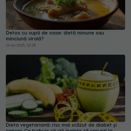
Detox cu supă de oase: dietă minune sau
minciună virală?
16 iun 2025, 22:28
Dieta vegetariană: risc mai scăzut de diabet și
cancer. Ce trebuie să știi înainte să renunți la
carne
17 mar 2025, 20:24