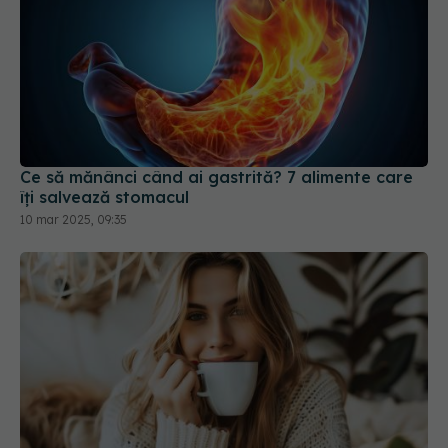
Ce să mănânci când ai gastrită? 7 alimente care
îți salvează stomacul
10 mar 2025, 09:35
Cafeaua îți schimbă creierul fără să-ți dai seama.
Ce au descoperit cercetătorii