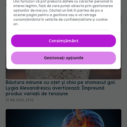
Unii furnizori vă pot prelucra datele cu caracter personal în
interes legitim, față de care puteți obiecta prin gestionarea
opțiunilor de mai jos. Căutați un link în partea de jos a
acestei pagini pentru a gestiona sau a vă retrage
consimțământul în setările de confidențialitate și cookie-
uri.
Consimțământ
Gestionați opțiunile
Băutura minune cu oțet și chia pe stomacul gol.
Lygia Alexandrescu avertizează: Împreună
produc variații de tensiune
15 feb 2025, 13:22