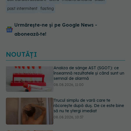
post intermitent
fasting
Urmărește-ne și pe Google News -
abonează‑te!
NOUTĂȚI
Trucul simplu de vară care te
răcorește după duș. De ce este bine
să nu te ștergi imediat
08.08.2026, 10:37
Fereastra alimentară de opt ore ar
putea ajuta creierul femeilor de
peste 50 de ani
08.08.2026, 10:00