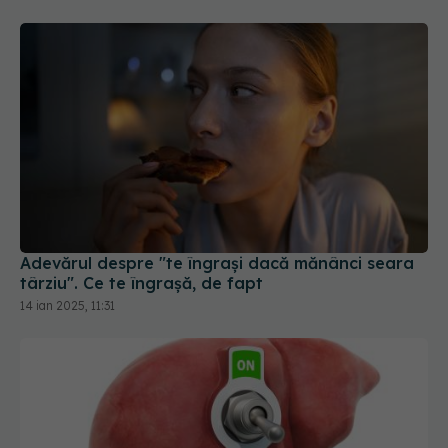
Adevărul despre "te îngrași dacă mănânci seara
târziu". Ce te îngrașă, de fapt
14 ian 2025, 11:31