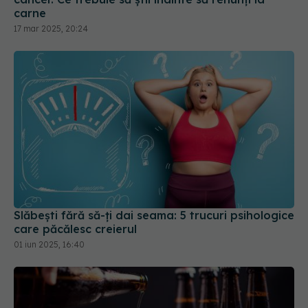
Slăbești fără să-ți dai seama: 5 trucuri psihologice
care păcălesc creierul
01 iun 2025, 16:40