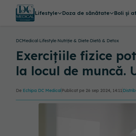
Lifestyle
Doza de sănătate
Boli și a
DCMedical
›
Lifestyle
›
Nutriție & Diete
›
Dietă & Detox
Exercițiile fizice p
la locul de muncă. 
De
Echipa DC Medical
Publicat pe 26 sep 2024, 14:11
Distrib