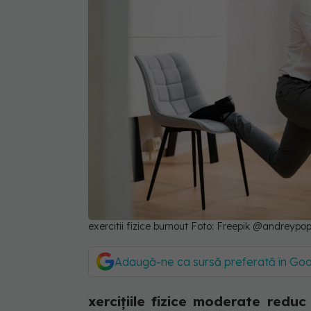
exercitii fizice burnout Foto: Freepik @andreypo
Adaugă-ne ca sursă preferată în Go
xercițiile fizice moderate redu