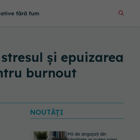
native fără fum
 stresul și epuizarea
ntru burnout
NOUTĂȚI
Mii de angajați din
Sănătate ar putea primi