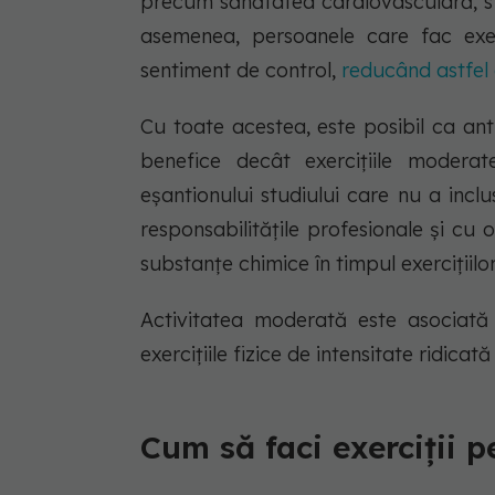
precum sănătatea cardiovasculară, st
asemenea, persoanele care fac exer
sentiment de control,
reducând astfel 
Cu toate acestea, este posibil ca an
benefice decât exercițiile modera
eșantionului studiului care nu a inclus
responsabilitățile profesionale și cu 
substanțe chimice în timpul exercițiilo
Activitatea moderată este asociată 
exercițiile fizice de intensitate ridic
Cum să faci exerciții 