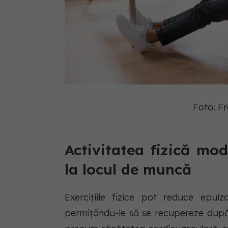
Foto: F
Activitatea fizică mod
la locul de muncă
Exercițiile fizice pot reduce epuiz
permițându-le să se recupereze după