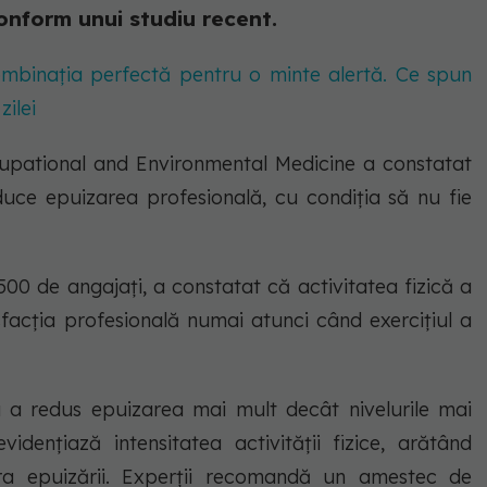
conform unui studiu recent.
mbinația perfectă pentru o minte alertă. Ce spun
zilei
cupational and Environmental Medicine a constatat
educe epuizarea profesională, cu condiția să nu fie
500 de angajați, a constatat că activitatea fizică a
sfacția profesională numai atunci când exercițiul a
nu a redus epuizarea mai mult decât nivelurile mai
evidențiază intensitatea activității fizice, arătând
ra epuizării. Experții recomandă un amestec de