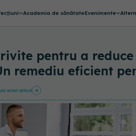
fecțiuni
Academia de sănătate
Evenimente
Alter
otrivite pentru a reduce
Un remediu eficient pe
uie acest articol