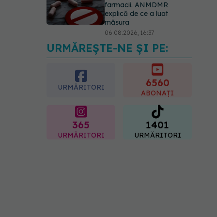
farmacii. ANMDMR
explică de ce a luat
măsura
06.08.2026, 16:37
URMĂREȘTE-NE ȘI PE:
Alertă în Europa după un
nou caz de hantavirus
Anzi, singura tulpină care
se transmite de la om la
6560
URMĂRITORI
om
ABONAȚI
06.08.2026, 20:06
365
1401
URMĂRITORI
URMĂRITORI