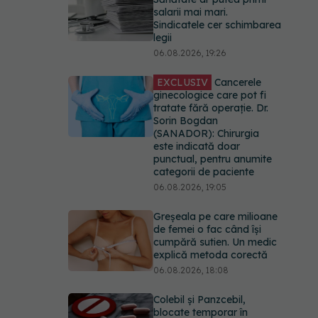
salarii mai mari.
Sindicatele cer schimbarea
legii
06.08.2026, 19:26
EXCLUSIV
Cancerele
ginecologice care pot fi
tratate fără operație. Dr.
Sorin Bogdan
(SANADOR): Chirurgia
este indicată doar
punctual, pentru anumite
categorii de paciente
06.08.2026, 19:05
Greșeala pe care milioane
de femei o fac când își
cumpără sutien. Un medic
explică metoda corectă
06.08.2026, 18:08
Colebil și Panzcebil,
blocate temporar în