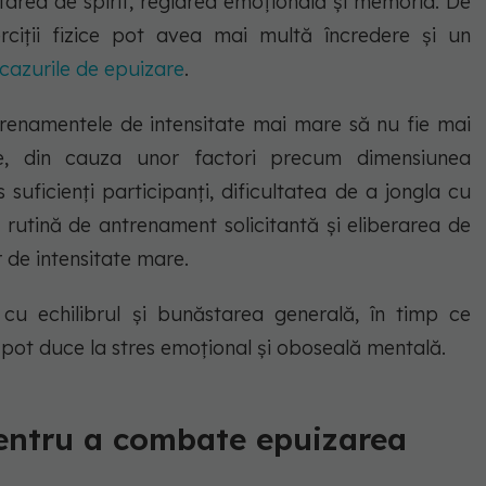
area de spirit, reglarea emoțională și memoria. De
ciții fizice pot avea mai multă încredere și un
cazurile de epuizare
.
trenamentele de intensitate mai mare să nu fie mai
te, din cauza unor factori precum dimensiunea
 suficienți participanți, dificultatea de a jongla cu
o rutină de antrenament solicitantă și eliberarea de
r de intensitate mare.
cu echilibrul și bunăstarea generală, în timp ce
ată pot duce la stres emoțional și oboseală mentală.
pentru a combate epuizarea