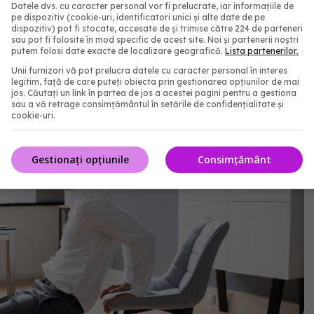
Datele dvs. cu caracter personal vor fi prelucrate, iar informațiile de
pe dispozitiv (cookie-uri, identificatori unici și alte date de pe
garină. Care e mai sănătos, de fapt. Cum alegi între
dispozitiv) pot fi stocate, accesate de și trimise către 224 de parteneri
sau pot fi folosite în mod specific de acest site. Noi și partenerii noștri
toasă
putem folosi date exacte de localizare geografică.
Lista partenerilor.
Unii furnizori vă pot prelucra datele cu caracter personal în interes
legitim, față de care puteți obiecta prin gestionarea opțiunilor de mai
jos. Căutați un link în partea de jos a acestei pagini pentru a gestiona
sau a vă retrage consimțământul în setările de confidențialitate și
cookie-uri.
Gestionați opțiunile
Consimțământ