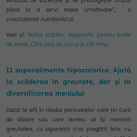
senzația de sațietate și ne prelungește timpul
până la a servi masa următoare”, a
concluzionat nutriționistul.
Vezi și:
Testul scărilor, diagnostic pentru bolile
de inimă. Câte poți să urci și în cât timp
11 superalimente hipocalorice. Ajută
la scăderea în greutate, dar și la
diversificarea meniului
Dacă te afli în rândul persoanelor care țin cură
de slăbire sau care doresc să își mențină
greutatea, cu siguranță ți-ai pregătit liste: cu