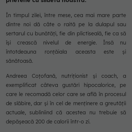
prietene cu silueta noastră.
În timpul zilei, între mese, cea mai mare parte
dintre noi dă câte o raită pe la dulapul sau
sertarul cu bunătăți, fie din plictiseală, fie ca să
își crească nivelul de energie. Însă nu
întotdeauna ronțăiala aceasta este și
sănătoasă.
Andreea Coțofană, nutriționist și coach, a
exemplificat câteva gustări hipocalorice, pe
care le recomadă celor care se află în procesul
de slăbire, dar și în cel de menținere a greutății
actuale, subliniind că acestea nu trebuie să
depășeacă 200 de calorii într-o zi.