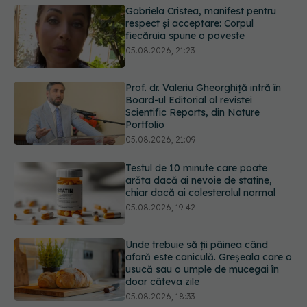
Prof. dr. Valeriu Gheorghiță intră în
Board-ul Editorial al revistei
Scientific Reports, din Nature
Portfolio
05.08.2026, 21:09
Testul de 10 minute care poate
arăta dacă ai nevoie de statine,
chiar dacă ai colesterolul normal
05.08.2026, 19:42
Unde trebuie să ții pâinea când
afară este caniculă. Greșeala care o
usucă sau o umple de mucegai în
doar câteva zile
05.08.2026, 18:33
Primele 5 semne ale bolii Parkinson
pe care 80% dintre oameni le
ignoră. Nu e vorba doar despre
tremor
05.08.2026, 17:31