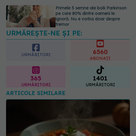
Gabriela Cristea, manifest pentru
respect și acceptare: Corpul
fiecăruia spune o poveste
05.08.2026, 21:23
URMĂREȘTE-NE ȘI PE:
6560
URMĂRITORI
ABONAȚI
365
1401
URMĂRITORI
URMĂRITORI
ARTICOLE SIMILARE