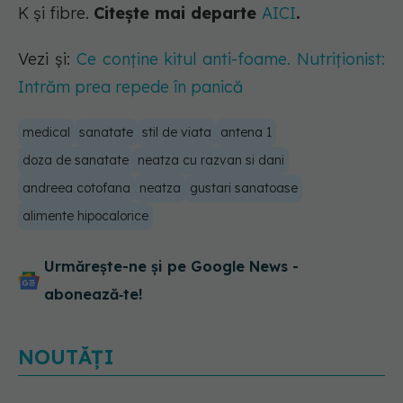
K și fibre.
Citește mai departe
AICI
.
Vezi și:
Ce conține kitul anti-foame. Nutriționist:
Intrăm prea repede în panică
medical
sanatate
stil de viata
antena 1
doza de sanatate
neatza cu razvan si dani
andreea cotofana
neatza
gustari sanatoase
alimente hipocalorice
Urmărește-ne și pe Google News -
abonează‑te!
NOUTĂȚI