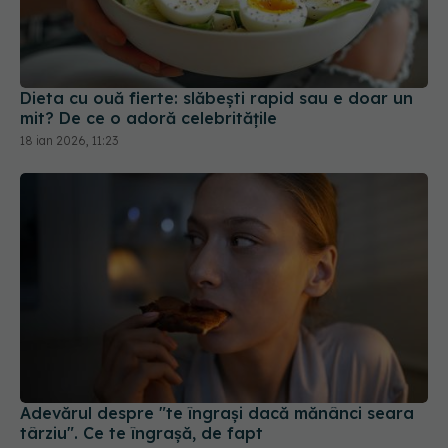
Dieta cu ouă fierte: slăbești rapid sau e doar un
mit? De ce o adoră celebritățile
18 ian 2026, 11:23
Adevărul despre "te îngrași dacă mănânci seara
târziu". Ce te îngrașă, de fapt