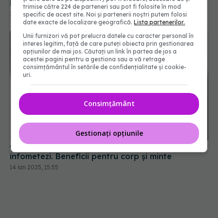
le înlocuiești. Adevărul despre apă
trimise către 224 de parteneri sau pot fi folosite în mod
25 iul 2025, 14:41
specific de acest site. Noi și partenerii noștri putem folosi
date exacte de localizare geografică.
Lista partenerilor.
Unii furnizori vă pot prelucra datele cu caracter personal în
interes legitim, față de care puteți obiecta prin gestionarea
opțiunilor de mai jos. Căutați un link în partea de jos a
acestei pagini pentru a gestiona sau a vă retrage
consimțământul în setările de confidențialitate și cookie-
uri.
Consimțământ
Gestionați opțiunile
Ce este dieta 5:2 și cum slăbești fără să te
înfometezi. Beneficii pentru corp și minte
14 ian 2025, 15:55