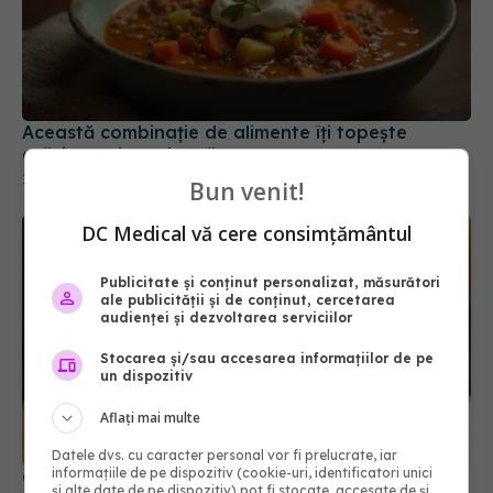
Această combinație de alimente îți topește
grăsimea de pe burtă
12 iun 2025, 17:10
Bun venit!
DC Medical vă cere consimțământul
Publicitate și conținut personalizat, măsurători
ale publicității și de conținut, cercetarea
audienței și dezvoltarea serviciilor
Stocarea și/sau accesarea informațiilor de pe
un dispozitiv
Aflați mai multe
Datele dvs. cu caracter personal vor fi prelucrate, iar
informațiile de pe dispozitiv (cookie-uri, identificatori unici
Ce băuturi trebuie să eviți pe caniculă. Uite cu ce
și alte date de pe dispozitiv) pot fi stocate, accesate de și