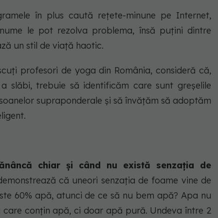
gramele în plus caută reţete-minune pe Internet,
nume le pot rezolva problema, însă puţini dintre
ă un stil de viaţă haotic.
cuţi profesori de yoga din România, consideră că,
 slăbi, trebuie să identificăm care sunt greşelile
rsoanelor supraponderale şi să învăţăm să adoptăm
ligent.
ănâncă chiar și când nu există senzația de
re demonstrează că uneori senzația de foame vine de
peste 60% apă, atunci de ce să nu bem apă? Apa nu
i care conțin apă, ci doar apă pură. Undeva între 2