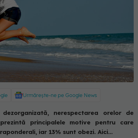
ogle
Urmărește-ne pe Google News
a dezorganizată, nerespectarea orelor de
eprezintă principalele motive pentru care
aponderali, iar 13% sunt obezi. Aici...