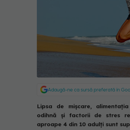
Adaugă-ne ca sursă preferată în Go
Lipsa de mişcare, alimentaţi
odihnă şi factorii de stres r
aproape 4 din 10 adulţi sunt supr