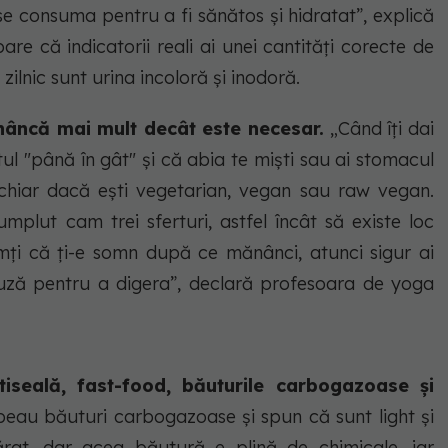
 se consuma pentru a fi sănătos și hidratat”, explică
e că indicatorii reali ai unei cantități corecte de
lnic sunt urina incoloră și inodoră.
âncă mai mult decât este necesar.
„Când îți dai
ul "până în gât" și că abia te miști sau ai stomacul
 chiar dacă ești vegetarian, vegan sau raw vegan.
mplut cam trei sferturi, astfel încât să existe loc
mți că ți-e somn după ce mănânci, atunci sigur ai
uză pentru a digera”, declară profesoara de yoga
tiseală, fast-food, băuturile carbogazoase şi
 beau băuturi carbogazoase şi spun că sunt light şi
rat, dar acea băutură e plină de chimicale, iar