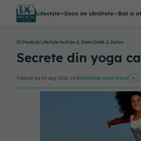
Lifestyle
Doza de sănătate
Boli și a
DCMedical
›
Lifestyle
›
Nutriție & Diete
›
Dietă & Detox
Secrete din yoga car
Publicat pe 09 aug 2018, 14:30
Distribuie acest articol