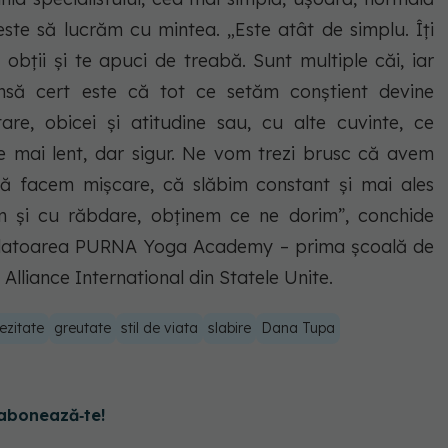
ste să lucrăm cu mintea. „Este atât de simplu. Îți
 obții și te apuci de treabă. Sunt multiple căi, iar
nsă cert este că tot ce setăm conștient devine
re, obicei și atitudine sau, cu alte cuvinte, ce
 mai lent, dar sigur. Ne vom trezi brusc că avem
 să facem mișcare, că slăbim constant și mai ales
im și cu răbdare, obținem ce ne dorim”, conchide
datoarea PURNA Yoga Academy – prima şcoală de
lliance International din Statele Unite.
ezitate
greutate
stil de viata
slabire
Dana Tupa
abonează‑te!