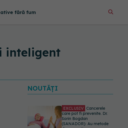
native fără fum
 inteligent
NOUTĂȚI
EXCLUSIV
Cancerele
care pot fi prevenite. Dr.
Sorin Bogdan
(SANADOR): Au metode