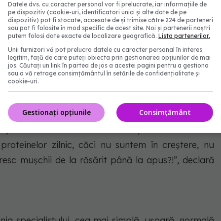
Datele dvs. cu caracter personal vor fi prelucrate, iar informațiile de
ionale atașate greutății suplimentare, o dietă
pe dispozitiv (cookie-uri, identificatori unici și alte date de pe
dispozitiv) pot fi stocate, accesate de și trimise către 224 de parteneri
cât să adauge alte frustrări. Mai mult, după unele
sau pot fi folosite în mod specific de acest site. Noi și partenerii noștri
rne cu nemiluita și aduc o concentraţie și mai mare
putem folosi date exacte de localizare geografică.
Lista partenerilor.
Unii furnizori vă pot prelucra datele cu caracter personal în interes
 că și așa se mănâncă proteine mai multe decât
legitim, față de care puteți obiecta prin gestionarea opțiunilor de mai
jos. Căutați un link în partea de jos a acestei pagini pentru a gestiona
din asta? Odată ce termini dieta sau dietele, corpul
sau a vă retrage consimțământul în setările de confidențialitate și
cookie-uri.
mentul să asimilăm tot din fructele, dulciurile și
 timpul dietei, căci nu se știe când vine grămadă
Gestionați opțiunile
Consimțământ
fapt bune proteinele? Simplist vorbind, la "reparat"
 obținerea unei mase musculare suplimentare. Atunci
oteinelor zilnic, căci nu suntem în creștere, nu
resc mușchii de la răsărit până la apus?!”, declară
nia specialistului, cea mai simplă, ușoară, normală