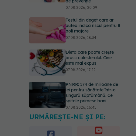
de prevenție
07.08.2026, 20:09
Testul din deget care ar
putea indica riscul pentru 8
boli majore
07.08.2026, 18:34
Dieta care poate crește
brusc colesterolul. Cine
este mai expus
07.08.2026, 17:22
PNRR: 174 de milioane de
lei pentru sănătate într-o
singură săptămână. Ce
spitale primesc bani
07.08.2026, 16:41
URMĂREȘTE-NE ȘI PE:
Ce spune culoarea ta
preferată despre vârsta
pe care o ai. Care este