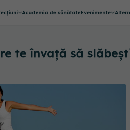
fecțiuni
Academia de sănătate
Evenimente
Alter
e te învață să slăbești