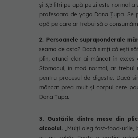
și 3,5 litri pe apă pe zi este normal a
profesoara de yoga Dana Ţupa. Se par
apă pe care ar trebui să o consumăm zi
2. Persoanele supraponderale măn
seama de asta? Dacă simți că ești săt
plin, atunci clar ai mâncat în exces
Stomacul, în mod normal, ar trebui u
pentru procesul de digestie. Dacă si
mâncat prea mult și corpul cere pa
Dana Ţupa.
3. Gustările dintre mese din plic
alcoolul.
„Mulţi aleg fast-food-urile,
nu au zahăr. Poate e parţial adevă