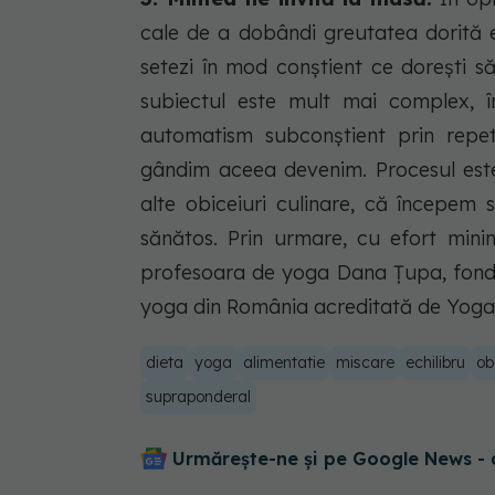
cale de a dobândi greutatea dorită e
setezi în mod conștient ce dorești să
subiectul este mult mai complex, î
automatism subconștient prin repeta
gândim aceea devenim. Procesul este
alte obiceiuri culinare, că începem
sănătos. Prin urmare, cu efort min
profesoara de yoga Dana Țupa, fon
yoga din România acreditată de Yoga A
dieta
yoga
alimentatie
miscare
echilibru
ob
supraponderal
Urmărește-ne și pe Google News - 