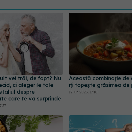
lt vei trăi, de fapt? Nu
Această combinație de 
cid, ci alegerile tale
îți topește grăsimea de
Detaliul despre
12 iun 2025, 17:10
te care te va surprinde
7:37