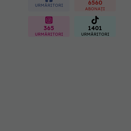
"codul cromatic" al
6560
URMĂRITORI
generațiilor
ABONAȚI
07.08.2026, 21:29
365
1401
URMĂRITORI
URMĂRITORI