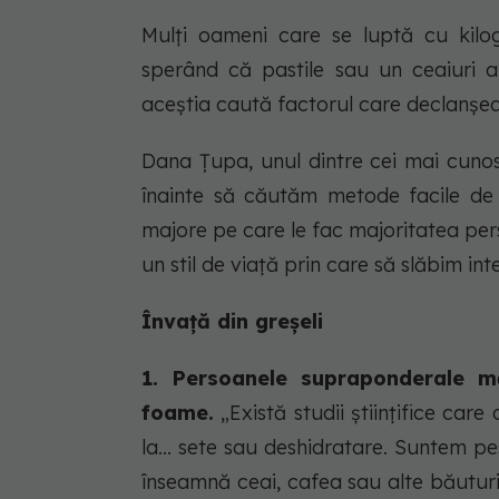
Mulţi oameni care se luptă cu kilo
sperând că pastile sau un ceaiuri a
aceştia caută factorul care declanşeaz
Dana Ţupa, unul dintre cei mai cunos
înainte să căutăm metode facile de a
majore pe care le fac majoritatea pe
un stil de viaţă prin care să slăbim inte
Învață din greșeli
1. Persoanele supraponderale m
foame.
„Există studii științifice ca
la... sete sau deshidratare. Suntem 
înseamnă ceai, cafea sau alte băutur