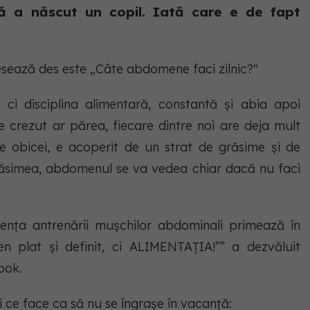
 că a născut un copil. Iată care e de fapt
resează des este „Câte abdomene faci zilnic?"
i disciplina alimentară, constantă și abia apoi
de crezut ar părea, fiecare dintre noi are deja mult
 obicei, e acoperit de un strat de grăsime și de
ăsimea, abdomenul se va vedea chiar dacă nu faci
cvența antrenării mușchilor abdominali primează în
n plat și definit, ci ALIMENTAȚIA!”” a dezvăluit
ook.
i ce face ca să nu se îngrașe în vacanță: