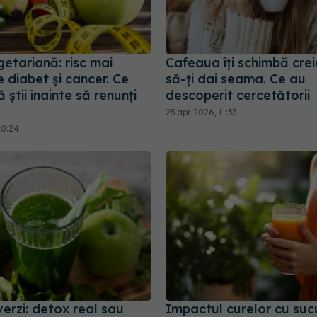
etariană: risc mai
Cafeaua îți schimbă crei
 diabet și cancer. Ce
să-ți dai seama. Ce au
 știi înainte să renunți
descoperit cercetătorii
25 apr 2026, 11:33
20:24
verzi: detox real sau
Impactul curelor cu suc