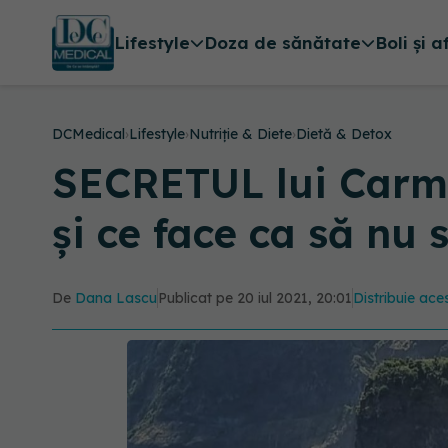
Lifestyle
Doza de sănătate
Boli și a
DCMedical
›
Lifestyle
›
Nutriție & Diete
›
Dietă & Detox
SECRETUL lui Carm
și ce face ca să nu 
De
Dana Lascu
Publicat pe 20 iul 2021, 20:01
Distribuie aces