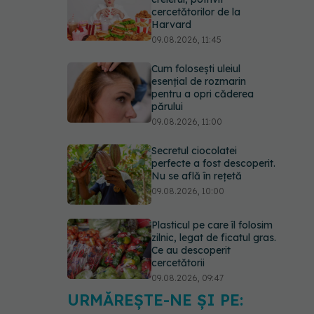
cercetătorilor de la
Harvard
09.08.2026, 11:45
Cum folosești uleiul
esențial de rozmarin
pentru a opri căderea
părului
09.08.2026, 11:00
Secretul ciocolatei
perfecte a fost descoperit.
Nu se află în rețetă
09.08.2026, 10:00
Plasticul pe care îl folosim
zilnic, legat de ficatul gras.
Ce au descoperit
cercetătorii
09.08.2026, 09:47
URMĂREȘTE-NE ȘI PE:
Mai trebuie să numărăm