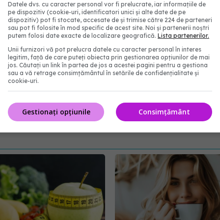
Datele dvs. cu caracter personal vor fi prelucrate, iar informațiile de
pe dispozitiv (cookie-uri, identificatori unici și alte date de pe
dispozitiv) pot fi stocate, accesate de și trimise către 224 de parteneri
sau pot fi folosite în mod specific de acest site. Noi și partenerii noștri
putem folosi date exacte de localizare geografică.
Lista partenerilor.
Unii furnizori vă pot prelucra datele cu caracter personal în interes
legitim, față de care puteți obiecta prin gestionarea opțiunilor de mai
jos. Căutați un link în partea de jos a acestei pagini pentru a gestiona
sau a vă retrage consimțământul în setările de confidențialitate și
cookie-uri.
Gestionați opțiunile
Consimțământ
abonează‑te!