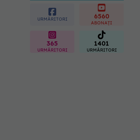
caloriile ca să slăbim? Ce
se schimbă în era
medicamentelor GLP-1
6560
URMĂRITORI
09.08.2026, 12:00
ABONAȚI
365
1401
URMĂRITORI
URMĂRITORI