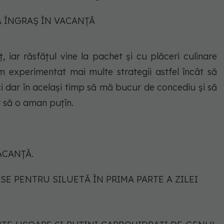
Ă ÎNGRAȘ ÎN VACANȚĂ
 iar răsfățul vine la pachet și cu plăceri culinare
m experimentat mai multe strategii astfel încât să
i dar în același timp să mă bucur de concediu și să
 să o aman puțîn.
ACANȚĂ.
E PENTRU SILUETĂ ÎN PRIMA PARTE A ZILEI