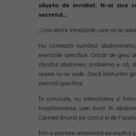
silueta de invidiat. N-ai zice
secretul...
„Una dintre întrebările care mi se ad
Nu contează numărul abdomenelor, c
exercițiile specifice. Oricât de greu 
râvnitul abdomen, problema e că, de
aceea nu se vede. Dacă înlăturăm gr
exerciții specifice.
În concluzie, nu intensitatea și fre
transformarea unei burți în abdome
Carmen Brumă pe contul ei de Faceb
Într-o postare anterioară ea explica ș