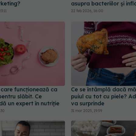
keting?
asupra bacteriilor și inf
3:11
22 feb 2026, 16:00
 care funcționează ca
Ce se întâmplă dacă mă
 pentru slăbit. Ce
puiul cu tot cu piele? A
 un expert în nutriție
va surprinde
:30
31 mar 2025, 19:59