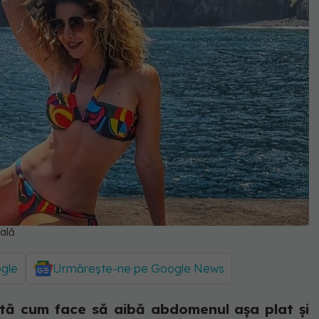
ală
ogle
Urmărește-ne pe Google News
tă cum face să aibă abdomenul așa plat și