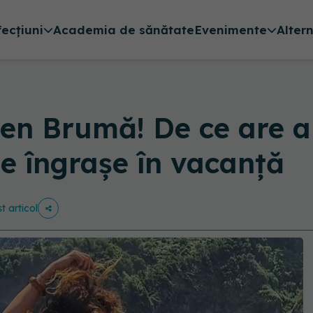
fecțiuni
Academia de sănătate
Evenimente
Alter
en Brumă! De ce are a
se îngrașe în vacanță
t articol