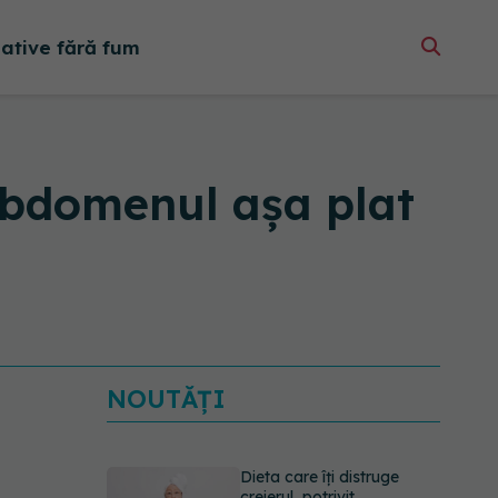
native fără fum
bdomenul așa plat
NOUTĂȚI
Dieta care îți distruge
creierul, potrivit