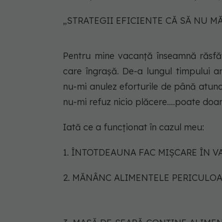
„STRATEGII EFICIENTE CĂ SĂ NU M
Pentru mine vacanță înseamnă răsfăț,
care îngrașă. De-a lungul timpului a
nu-mi anulez eforturile de până atunc
nu-mi refuz nicio plăcere….poate doar
Iată ce a funcționat în cazul meu:
1. ÎNTOTDEAUNA FAC MIȘCARE ÎN V
2. MĂNÂNC ALIMENTELE PERICULOAS