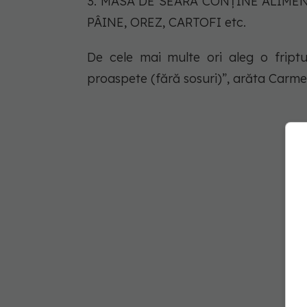
3. MASĂ DE SEARĂ CONȚINE ALIME
PÂINE, OREZ, CARTOFI etc.
De cele mai multe ori aleg o fript
proaspete (fără sosuri)”, arăta Car