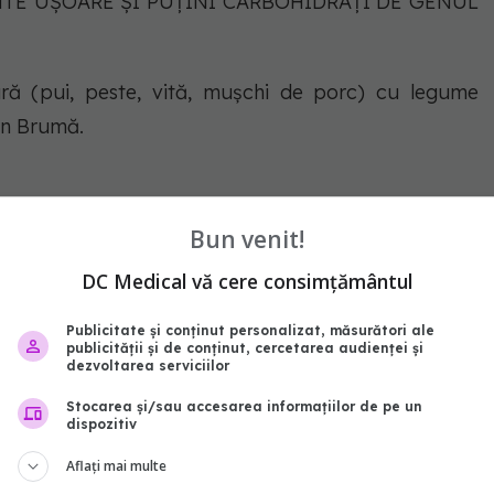
NTE UȘOARE ȘI PUȚINI CARBOHIDRAȚI DE GENUL
ură (pui, peste, vită, mușchi de porc) cu legume
men Brumă.
Bun venit!
DC Medical vă cere consimțământul
Publicitate și conținut personalizat, măsurători ale
publicității și de conținut, cercetarea audienței și
dezvoltarea serviciilor
Stocarea și/sau accesarea informațiilor de pe un
dispozitiv
Aflați mai multe