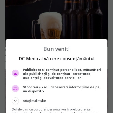
Crezi că berea fără gluten e sigură? Studiul care
dă peste cap tot ce știai
Bun venit!
21 dec 2025, 15:44
DC Medical vă cere consimțământul
Publicitate și conținut personalizat, măsurători
ale publicității și de conținut, cercetarea
audienței și dezvoltarea serviciilor
Stocarea și/sau accesarea informațiilor de pe
un dispozitiv
Aflați mai multe
Datele dvs. cu caracter personal vor fi prelucrate, iar