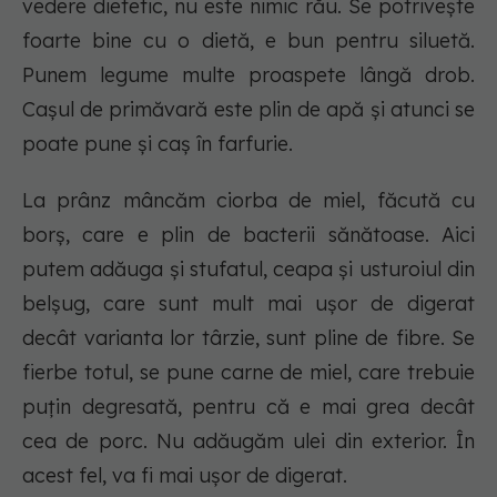
vedere dietetic, nu este nimic rău. Se potrivește
foarte bine cu o dietă, e bun pentru siluetă.
Punem legume multe proaspete lângă drob.
Cașul de primăvară este plin de apă și atunci se
poate pune și caș în farfurie.
La prânz mâncăm ciorba de miel, făcută cu
borș, care e plin de bacterii sănătoase. Aici
putem adăuga și stufatul, ceapa și usturoiul din
belșug, care sunt mult mai ușor de digerat
decât varianta lor târzie, sunt pline de fibre. Se
fierbe totul, se pune carne de miel, care trebuie
puțin degresată, pentru că e mai grea decât
cea de porc. Nu adăugăm ulei din exterior. În
acest fel, va fi mai ușor de digerat.