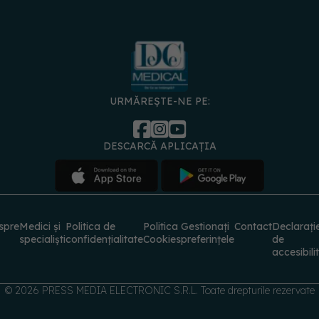
URMĂREȘTE-NE PE:
DESCARCĂ APLICAȚIA
spre
Medici și
Politica de
Politica
Gestionați
Contact
Declarați
specialiști
confidențialitate
Cookies
preferințele
de
accesibili
© 2026 PRESS MEDIA ELECTRONIC S.R.L. Toate drepturile rezervate