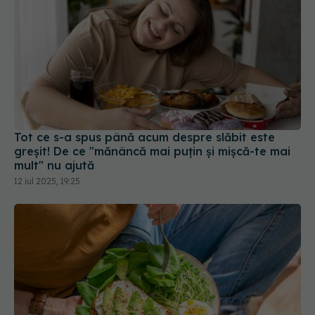
Tot ce s-a spus până acum despre slăbit este
greșit! De ce "mănâncă mai puțin și mișcă-te mai
mult" nu ajută
12 iul 2025, 19:25