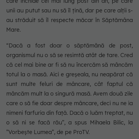
care închide cel mai lung post din an, pe care
unii au putut sau nu să îl țină, dar pe care alții s-
au străduit să îl respecte măcar în Săptămâna
Mare.
“Dacă a fost doar o săptămână de post,
organismul nu o să se resimtă atât de tare. Cred
că cel mai bine ar fi să nu încercăm să mâncăm
totul la o masă. Aici e greșeala, nu neapărat că
sunt multe feluri de mâncare, cât faptul că
mâncăm mult la o singură masă. Avem două zile
care o să fie doar despre mâncare, deci nu ne ia
nimeni farfuria din față. Dacă o luăm treptat, nu
o să ni se facă rău”, a spus Mihaela Bilic, la
”Vorbește Lumea”, de pe ProTV.