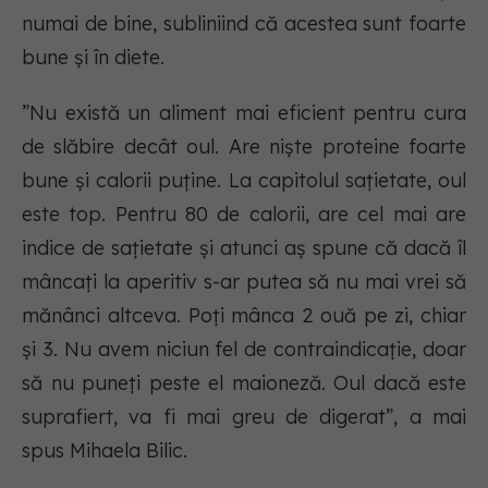
numai de bine, subliniind că acestea sunt foarte
bune și în diete.
”Nu există un aliment mai eficient pentru cura
de slăbire decât oul. Are niște proteine foarte
bune și calorii puține. La capitolul sațietate, oul
este top. Pentru 80 de calorii, are cel mai are
indice de sațietate și atunci aș spune că dacă îl
mâncați la aperitiv s-ar putea să nu mai vrei să
mănânci altceva. Poți mânca 2 ouă pe zi, chiar
și 3. Nu avem niciun fel de contraindicație, doar
să nu puneți peste el maioneză. Oul dacă este
suprafiert, va fi mai greu de digerat”, a mai
spus Mihaela Bilic.