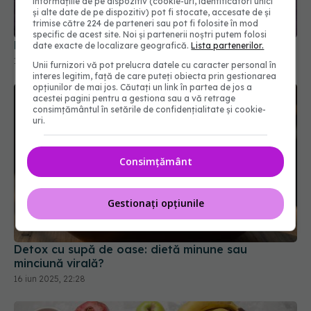
informațiile de pe dispozitiv (cookie-uri, identificatori unici
și alte date de pe dispozitiv) pot fi stocate, accesate de și
La ce oră ar trebui să luăm cina pe timpul iernii
trimise către 224 de parteneri sau pot fi folosite în mod
19 noi 2025, 20:56
specific de acest site. Noi și partenerii noștri putem folosi
date exacte de localizare geografică.
Lista partenerilor.
Unii furnizori vă pot prelucra datele cu caracter personal în
interes legitim, față de care puteți obiecta prin gestionarea
opțiunilor de mai jos. Căutați un link în partea de jos a
acestei pagini pentru a gestiona sau a vă retrage
consimțământul în setările de confidențialitate și cookie-
uri.
Consimțământ
Gestionați opțiunile
Detox cu supă de oase: dietă minune sau
minciună virală?
16 iun 2025, 22:28