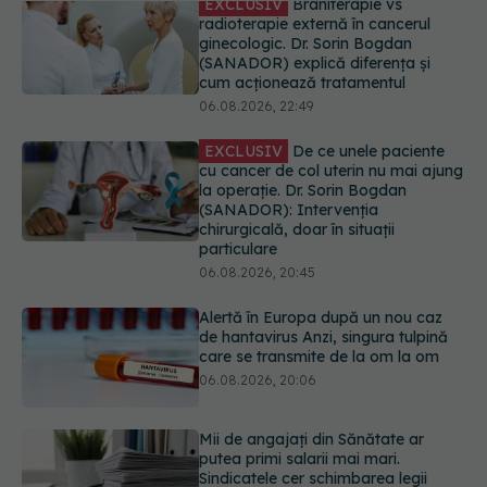
EXCLUSIV
De ce unele paciente
cu cancer de col uterin nu mai ajung
la operație. Dr. Sorin Bogdan
(SANADOR): Intervenția
chirurgicală, doar în situații
particulare
06.08.2026, 20:45
Alertă în Europa după un nou caz
de hantavirus Anzi, singura tulpină
care se transmite de la om la om
06.08.2026, 20:06
Mii de angajați din Sănătate ar
putea primi salarii mai mari.
Sindicatele cer schimbarea legii
06.08.2026, 19:26
EXCLUSIV
Cancerele ginecologice
care pot fi tratate fără operație. Dr.
Sorin Bogdan (SANADOR): Chirurgia