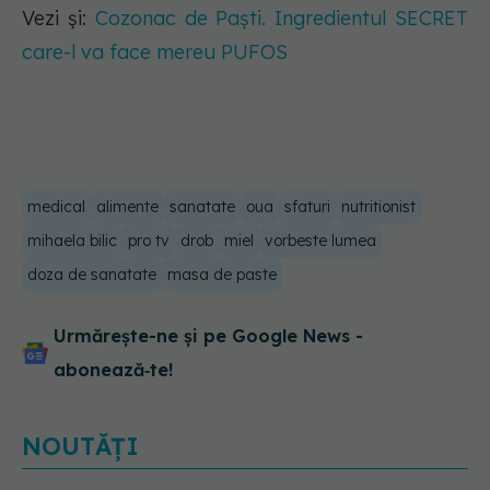
Vezi și:
Cozonac de Paști. Ingredientul SECRET
care-l va face mereu PUFOS
medical
alimente
sanatate
oua
sfaturi
nutritionist
mihaela bilic
pro tv
drob
miel
vorbeste lumea
doza de sanatate
masa de paste
Urmărește-ne și pe Google News -
abonează‑te!
NOUTĂȚI