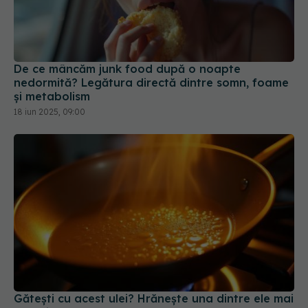
De ce mâncăm junk food după o noapte
nedormită? Legătura directă dintre somn, foame
și metabolism
18 iun 2025, 09:00
Gătești cu acest ulei? Hrănește una dintre ele mai
agresive forme de cancer
16 apr 2025, 17:39