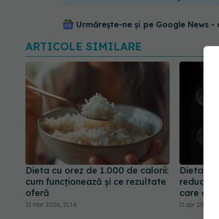
Urmărește-ne și pe Google News - 
ARTICOLE SIMILARE
Dieta cu orez de 1.000 de calorii:
Dieta pe
cum funcționează și ce rezultate
reduce d
oferă
care chi
21 mar 2026, 21:14
11 apr 2025, 11