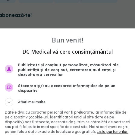
abonează‑te!
Bun venit!
DC Medical vă cere consimțământul
Publicitate și conținut personalizat, măsurători ale
publicității și de conținut, cercetarea audienței și
dezvoltarea serviciilor
Stocarea și/sau accesarea informațiilor de pe un
dispozitiv
Aflați mai multe
ntru endometrioză care
Alimentul pe care Nadi
urerea. 4 suplimente
Comăneci nu-l mănâncă
Datele dvs. cu caracter personal vor fi prelucrate, iar informațiile de
pe dispozitiv (cookie-uri, identificatori unici și alte date de pe
ar funcționează
niciodată: Nu mănânc a
dispozitiv) pot fi stocate, accesate de și trimise către 224 de parteneri
beau o bere, două în fi
:59
sau pot fi folosite în mod specific de acest site. Noi și partenerii noștri
putem folosi date exacte de localizare geografică.
Lista partenerilor.
seară