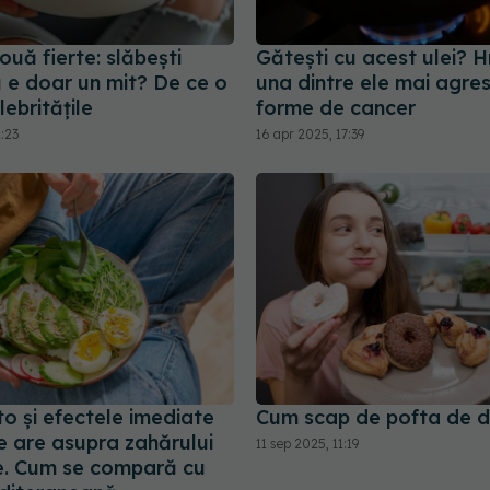
ouă fierte: slăbești
Gătești cu acest ulei? 
u e doar un mit? De ce o
una dintre ele mai agre
ebritățile
forme de cancer
1:23
16 apr 2025, 17:39
o și efectele imediate
Cum scap de pofta de d
e are asupra zahărului
11 sep 2025, 11:19
e. Cum se compară cu