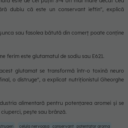
mată este de cel puţin 3-4 ori mai mare decât cea
Fără dubiu că este un conservant ieftin", explică
ă şunca sau fasolea bătută din comerţ poate conţine
 ne ferim este glutamatul de sodiu sau E621.
acest glutamat se transformă într-o toxină neuro
inal, o distruge", a explicat nutriţionistul Gheorghe
industria alimentară pentru potenţarea aromei şi se
e, ciuperci, peşte sau brânză.
strugeri
celula nervoasa
conservant
potentator aroma