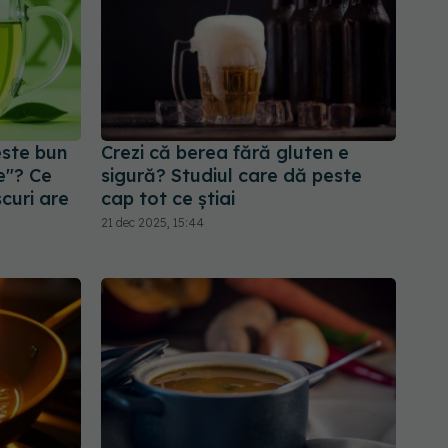
este bun
Crezi că berea fără gluten e
e"? Ce
sigură? Studiul care dă peste
scuri are
cap tot ce știai
21 dec 2025, 15:44