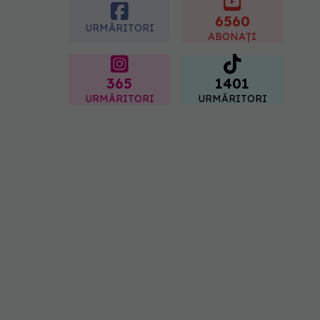
femei îl adoră
6560
08.08.2026, 17:00
URMĂRITORI
ABONAȚI
365
1401
URMĂRITORI
URMĂRITORI