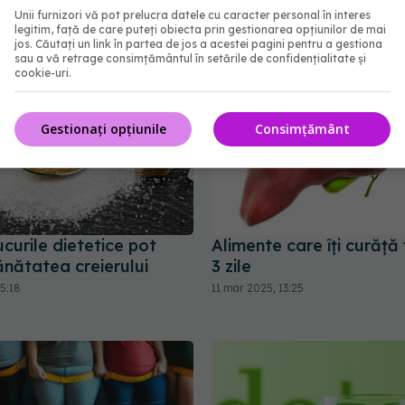
Unii furnizori vă pot prelucra datele cu caracter personal în interes
27 ian 2025, 14:00
legitim, față de care puteți obiecta prin gestionarea opțiunilor de mai
jos. Căutați un link în partea de jos a acestei pagini pentru a gestiona
sau a vă retrage consimțământul în setările de confidențialitate și
cookie-uri.
Gestionați opțiunile
Consimțământ
ucurile dietetice pot
Alimente care îți curăță 
ănătatea creierului
3 zile
5:18
11 mar 2025, 13:25