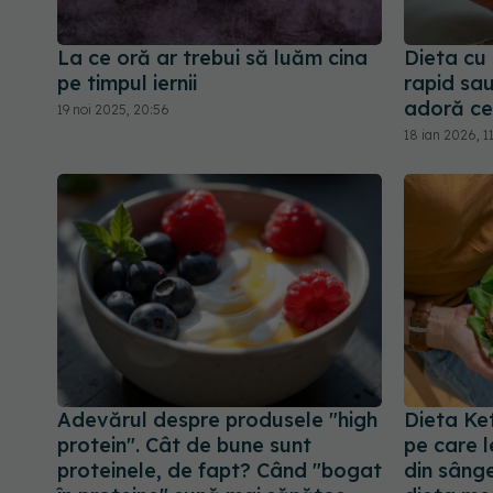
La ce oră ar trebui să luăm cina
Dieta cu 
pe timpul iernii
rapid sa
adoră cel
19 noi 2025, 20:56
18 ian 2026, 1
Adevărul despre produsele "high
Dieta Ket
protein". Cât de bune sunt
pe care l
proteinele, de fapt? Când "bogat
din sâng