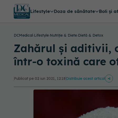
Lifestyle
Doza de sănătate
Boli și a
DCMedical
›
Lifestyle
›
Nutriție & Diete
›
Dietă & Detox
Zahărul şi aditivii,
într-o toxină care 
Publicat pe 02 iun 2021, 12:18
Distribuie acest articol