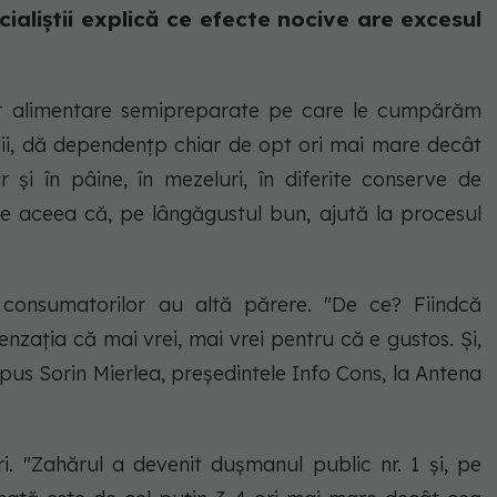
ialiștii explică ce efecte nocive are excesul
lor alimentare semipreparate pe care le cumpărăm
ii, dă dependențp chiar de opt ori mai mare decât
 și în pâine, în mezeluri, în diferite conserve de
te aceea că, pe lângăgustul bun, ajută la procesul
e consumatorilor au altă părere. "De ce? Fiindcă
enzaţia că mai vrei, mai vrei pentru că e gustos. Şi,
spus Sorin Mierlea, preşedintele Info Cons, la Antena
ări. "Zahărul a devenit duşmanul public nr. 1 şi, pe