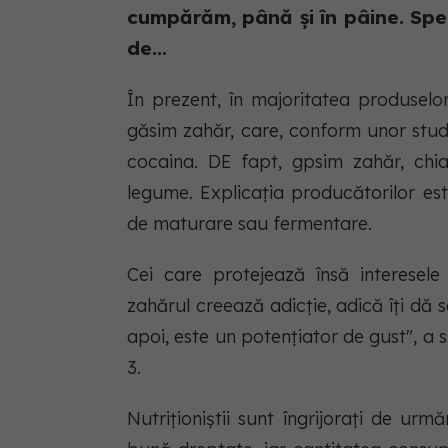
cumpărăm, până și în pâine. Spec
de...
În prezent, în majoritatea produse
găsim zahăr, care, conform unor stud
cocaina. DE fapt, gpsim zahăr, chiar
legume. Explicația producătorilor es
de maturare sau fermentare.
Cei care protejează însă interesel
zahărul creează adicţie, adică îţi dă s
apoi, este un potenţiator de gust", a 
3.
Nutriţioniştii sunt îngrijoraţi de urm