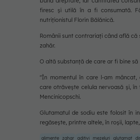
bună dreptate, iar cantitatea consu
firesc şi utilă în a fi consumată. 
nutriţionistul Florin Bălănică.
Românii sunt contrariaţi când află c
zahăr.
O altă substanţă de care ar fi bine să
"În momentul în care l-am mâncat, 
care otrăveşte celula nervoasă şi, în f
Mencinicopschi.
Glutamatul de sodiu este folosit în 
regăseşte, printre altele, în roşii, lapt
alimente
zahar
aditivi
mezeluri
glutamat
di