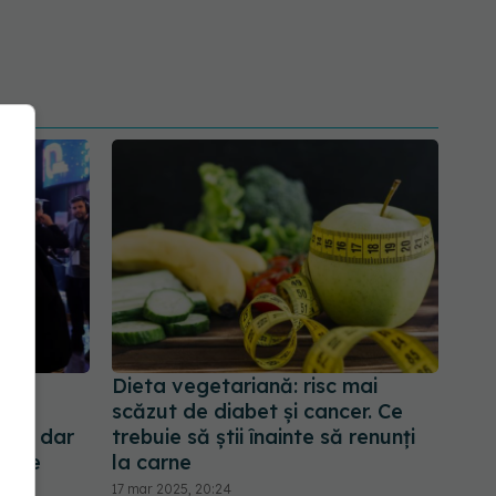
a
Dieta vegetariană: risc mai
scăzut de diabet și cancer. Ce
sta, dar
trebuie să știi înainte să renunți
ecare
la carne
17 mar 2025, 20:24