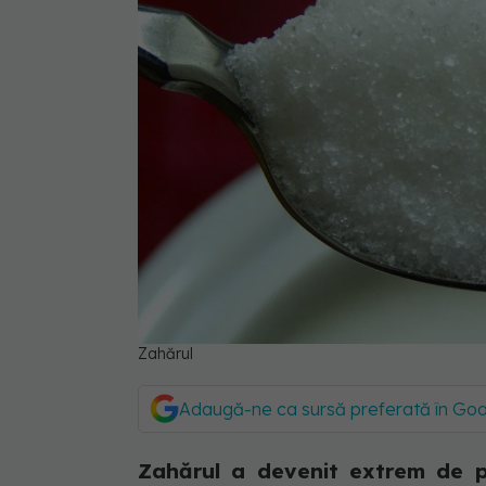
Zahărul
Adaugă-ne ca sursă preferată în Go
Zahărul a devenit extrem de p