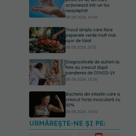
acționează într-un loc
neașteptat
08.08.2026, 16:00
Trucul simplu care face
pepenele verde mult mai
ușor de tăiat
08.08.2026, 15:32
Diagnosticele de autism la
fete au crescut după
pandemia de COVID-19
08.08.2026, 15:00
Bacteria din intestin care a
crescut forța musculară cu
30%
08.08.2026, 14:00
URMĂREȘTE-NE ȘI PE:
Trucul genial cu ceai negru
pentru păr. Tot mai multe