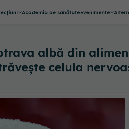
fecțiuni
Academia de sănătate
Evenimente
Alter
 otrava albă din alime
otrăveşte celula nervo