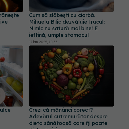
Hrănește
Cum să slăbești cu ciorbă.
sive
Mihaela Bilic dezvăluie trucul:
Nimic nu satură mai bine! E
ieftină, umple stomacul
17 ian 2025, 10:55
ulce
Crezi că mănânci corect?
Adevărul cutremurător despre
dieta sănătoasă care îți poate