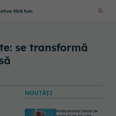
native fără fum
nte: se transformă
asă
NOUTĂȚI
Medicamentul folosit de
peste 60 de ani care