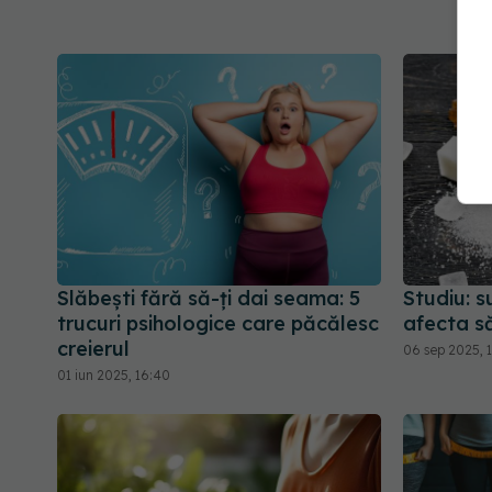
Slăbești fără să-ți dai seama: 5
Studiu: s
trucuri psihologice care păcălesc
afecta s
creierul
06 sep 2025, 1
01 iun 2025, 16:40