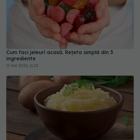
Cum faci jeleuri acasă. Rețeta simplă din 3
ingrediente
11 mar 2026, 11:22
Ce faci dacă ți-a ieșit piureul prea lichid? Soluții
rapide să-l salvezi