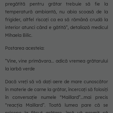
pregătită pentru grătar trebuie să fie la
temperatură ambiantă, nu abia scoasă de la
frigider, altfel riscați ca ea să rămână crudă la
interior atunci când e gătită”, detaliază medicul
Mihaela Bilic.
Postarea acesteia:
”
Vine, vine primăvara... adică vremea grătarului
la iarbă verde
Dacă vreți să vă dați aere de mare cunoscător
în materie de carne la grătar, încercați să folosiți
în conversație numele “Maillard”...mai precis
“reacția Maillard”. Toată lumea pare că se
pricepe la făcut grătare, însă vă promit că