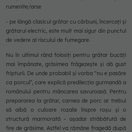
rumenite/arse
- pe lângă clasicul grătar cu cărbuni, încercați și
grătarul electric, este mult mai sigur din punctul
de vedere al riscului de fumegare.
Nu în ultimul rând folosiți pentru grătar bucăți
mai împănate, grăsimea frăgezește și dă gust
fripturii. De unde probabil și vorba “nu e pasăre
ca porcul”, care explică predilecția gurmandă a
românului pentru mâncarea savuroasă. Pentru
prepararea la grătar, carnea de porc ar trebui
să aibă o culoare rozalie înspre roşu şi o
structură marmorată – aşadar străbătută de
fire de grăsime. Astfel va rămâne fragedă după