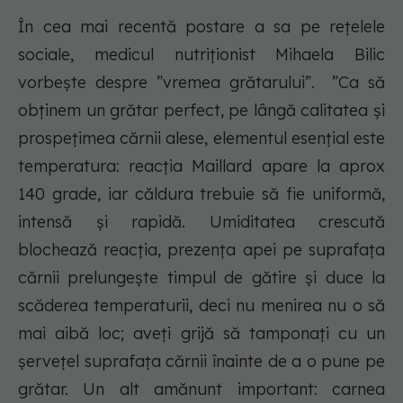
În cea mai recentă postare a sa pe rețelele
sociale, medicul nutriționist Mihaela Bilic
vorbește despre ”vremea grătarului”. ”Ca să
obținem un grătar perfect, pe lângă calitatea și
prospețimea cărnii alese, elementul esențial este
temperatura: reacția Maillard apare la aprox
140 grade, iar căldura trebuie să fie uniformă,
intensă și rapidă. Umiditatea crescută
blochează reacția, prezența apei pe suprafața
cărnii prelungește timpul de gătire și duce la
scăderea temperaturii, deci nu menirea nu o să
mai aibă loc; aveți grijă să tamponați cu un
șervețel suprafața cărnii înainte de a o pune pe
grătar. Un alt amănunt important: carnea