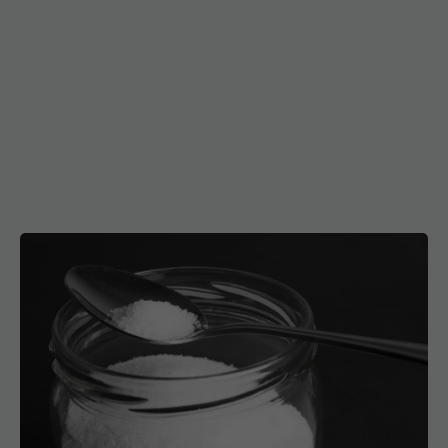
De ce să faci gargară cu sare și apă caldă.
Remediul banal pe care nu l-ai știut până acum
02 dec 2024, 20:02