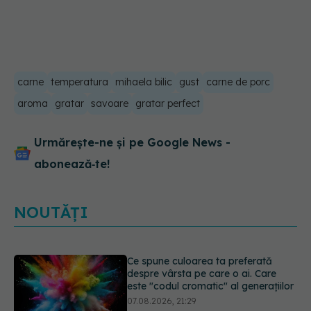
carne
temperatura
mihaela bilic
gust
carne de porc
aroma
gratar
savoare
gratar perfect
Urmărește-ne și pe Google News -
abonează‑te!
NOUTĂȚI
EXCLUSIV
Cancerele care pot fi
prevenite. Dr. Sorin Bogdan
(SANADOR): Au metode de
prevenție