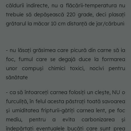
căldurii indirecte, nu a flăcării-temperatura nu
trebuie să depășească 220 grade, deci plasați
grătarul la măcar 10 cm distanță de jar/cărbuni
- nu lăsați grăsimea care picură din carne să ia
foc, fumul care se degajă duce la formarea
unor compuși chimici toxici, nocivi pentru
sănătate
- ca să întoarceți carnea folosiți un clește, NU o
furculiță, în felul acesta păstrați toată savoarea
și umiditatea fripturii-gătiți carnea lent, pe foc
mediu, pentru a evita carbonizarea și
îndepărtați eventualele bucăți care sunt prea