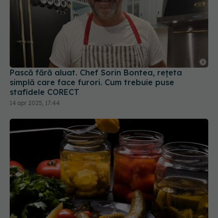
Pască fără aluat. Chef Sorin Bontea, rețeta
simplă care face furori. Cum trebuie puse
stafidele CORECT
14 apr 2025, 17:44
7 motive să bei zeamă de murături în mod regulat
08 dec 2025, 17:15