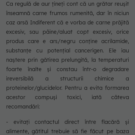
Ca regulă de aur țineți cont că un grătar reușit
înseamnă carne frumos rumenită, dar în niciun
caz arsă Indiferent că e vorba de carne prăjită
excesiv, sau pâine/aluat copt excesiv, orice
produs care e ars/negru conține acrilamide,
substanțe cu potențial cancerigen. Ele iau
naștere prin gătirea prelungită, la temperaturi
foarte înalte și constau într-o degradare
ireversibilă a structurii chimice a
proteinelor/glucidelor. Pentru a evita formarea
acestor compuși toxici, iată câteva
recomandări:
- evitați contactul direct între flacără și
alimente, gătitul trebuie să fie făcut pe baza