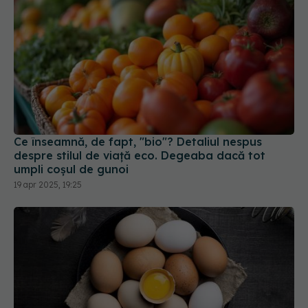
Ce înseamnă, de fapt, "bio"? Detaliul nespus
despre stilul de viață eco. Degeaba dacă tot
umpli coșul de gunoi
19 apr 2025, 19:25