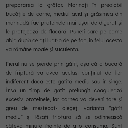
prepararea la grătar. Marinați în prealabil
bucățile de carne, mediul acid și grăsimea din
marinadă fac proteinele mai ușor de digerat și
le protejează de flacără. Puneți sare pe carne
abia după ce ați luat-o de pe foc, în felul acesta
va rămâne moale și suculentă.
Fierul nu se pierde prin gătit, așa că o bucată
de friptură va avea același conținut de fier
indiferent dacă este gătită mediu sau în sînge.
Însă un timp de gătit prelungit coagulează
excesiv proteinele, iar carnea va deveni tare și
greu de mestecat- alegeți varianta “gătit
mediu” și lăsați friptura să se odihnească
câteva minute înainte de a o consuma. Sunt