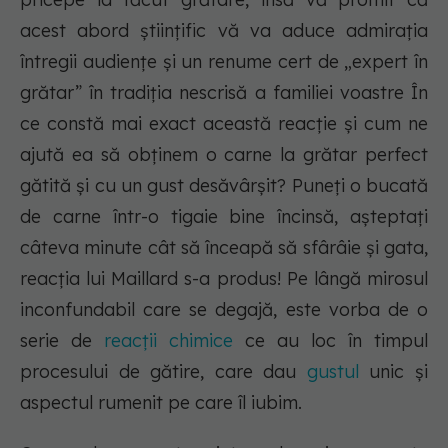
acest abord științific vă va aduce admirația
întregii audiențe și un renume cert de „expert în
grătar” în tradiția nescrisă a familiei voastre În
ce constă mai exact această reacție și cum ne
ajută ea să obținem o carne la grătar perfect
gătită și cu un gust desăvârșit? Puneți o bucată
de carne într-o tigaie bine încinsă, așteptați
câteva minute cât să înceapă să sfârâie și gata,
reacția lui Maillard s-a produs! Pe lângă mirosul
inconfundabil care se degajă, este vorba de o
serie de
reacții chimice
ce au loc în timpul
procesului de gătire, care dau
gustul
unic și
aspectul rumenit pe care îl iubim.