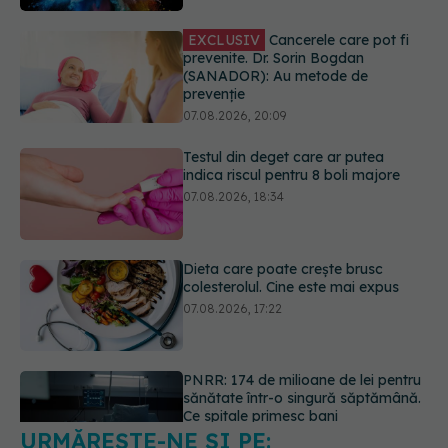
07.08.2026, 20:09
Testul din deget care ar putea
indica riscul pentru 8 boli majore
07.08.2026, 18:34
Dieta care poate crește brusc
colesterolul. Cine este mai expus
07.08.2026, 17:22
PNRR: 174 de milioane de lei pentru
sănătate într-o singură săptămână.
Ce spitale primesc bani
07.08.2026, 16:41
URMĂREȘTE-NE ȘI PE:
Ce spune culoarea ta preferată
despre vârsta pe care o ai. Care
este "codul cromatic" al generațiilor
6560
07.08.2026, 21:29
URMĂRITORI