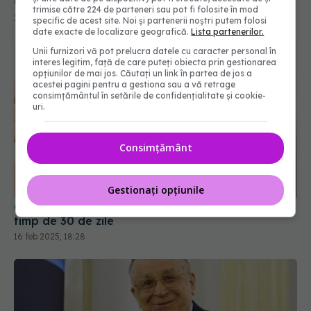
trimise către 224 de parteneri sau pot fi folosite în mod
specific de acest site. Noi și partenerii noștri putem folosi
date exacte de localizare geografică.
Lista partenerilor.
Unii furnizori vă pot prelucra datele cu caracter personal în
interes legitim, față de care puteți obiecta prin gestionarea
opțiunilor de mai jos. Căutați un link în partea de jos a
acestei pagini pentru a gestiona sau a vă retrage
consimțământul în setările de confidențialitate și cookie-
uri.
Consimțământ
Ce se întâmplă în corpul tău când renunți la zahăr
timp de 30 de zile
16 feb 2025, 18:28
Gestionați opțiunile