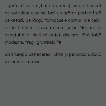
sigură că nu ați știut câte reacții implică și cât
de sofisticat este să faci un grătar perfectÎnsă
de astăzi, pe lângă faimoasele cărnuri ale celor
de la Comtim, îl aveți acum și pe Maillard la
degetul mic- deci vă puteți declara, fără falsă
modestie, “regii grătarelor”!!
Să înceapă petrecerea...chiar și pe balcon, dacă
izolarea o impune”.