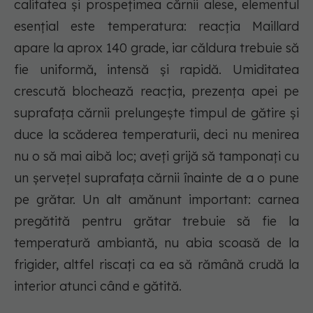
calitatea și prospețimea cărnii alese, elementul
esențial este temperatura: reacția Maillard
apare la aprox 140 grade, iar căldura trebuie să
fie uniformă, intensă și rapidă. Umiditatea
crescută blochează reacția, prezența apei pe
suprafața cărnii prelungește timpul de gătire și
duce la scăderea temperaturii, deci nu menirea
nu o să mai aibă loc; aveți grijă să tamponați cu
un șervețel suprafața cărnii înainte de a o pune
pe grătar. Un alt amănunt important: carnea
pregătită pentru grătar trebuie să fie la
temperatură ambiantă, nu abia scoasă de la
frigider, altfel riscați ca ea să rămână crudă la
interior atunci când e gătită.