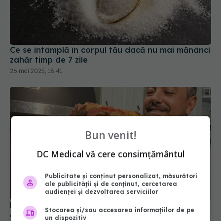
Ce se întâmplă în corpul tău dacă nu mai mănânci
zahăr timp de 7 zile
26 mai 2025, 18:41
Bun venit!
DC Medical vă cere consimțământul
Publicitate și conținut personalizat, măsurători
ale publicității și de conținut, cercetarea
audienței și dezvoltarea serviciilor
Rețetă de pizza cu blat pufos. Chef Sorin Bontea
Stocarea și/sau accesarea informațiilor de pe
dezvăluie trucul: Iese ceva bun de tot!
un dispozitiv