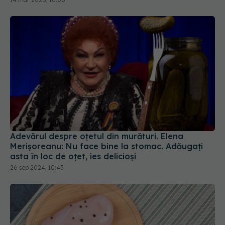
Adevărul despre oțetul din murături. Elena
Merișoreanu: Nu face bine la stomac. Adăugați
asta în loc de oțet, ies delicioși
26 sep 2024, 10:43