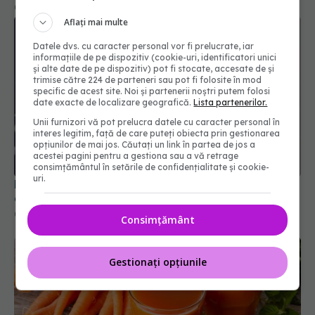
09 feb 2026, 11:21
Aflați mai multe
Datele dvs. cu caracter personal vor fi prelucrate, iar
informațiile de pe dispozitiv (cookie-uri, identificatori unici
și alte date de pe dispozitiv) pot fi stocate, accesate de și
trimise către 224 de parteneri sau pot fi folosite în mod
specific de acest site. Noi și partenerii noștri putem folosi
date exacte de localizare geografică.
Lista partenerilor.
Unii furnizori vă pot prelucra datele cu caracter personal în
interes legitim, față de care puteți obiecta prin gestionarea
opțiunilor de mai jos. Căutați un link în partea de jos a
acestei pagini pentru a gestiona sau a vă retrage
consimțământul în setările de confidențialitate și cookie-
uri.
Rețeta preferată a lui Ion Iliescu. Atât de simplă,
dar ar putea fi secretul longevității lui
04 aug 2025, 16:20
Consimțământ
Gestionați opțiunile