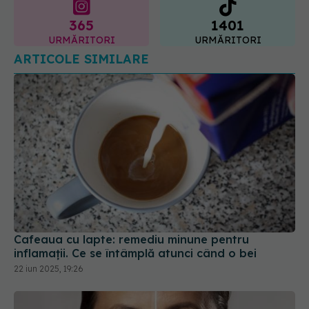
365
1401
URMĂRITORI
URMĂRITORI
ARTICOLE SIMILARE
Cafeaua cu lapte: remediu minune pentru
inflamații. Ce se întâmplă atunci când o bei
22 iun 2025, 19:26