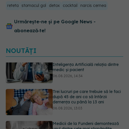
reteta
stomacul gol
detox
cocktail
narcis cernea
Urmărește-ne și pe Google News -
abonează‑te!
NOUTĂȚI
Trei lucruri pe care trebuie să le faci
după 45 de ani ca să întârzii
demența cu până la 13 ani
06.08.2026, 13:03
Medicii de la Fundeni demontează
unul dintre cele mai răspândite
mituri despre diabet
06.08.2026, 11:52