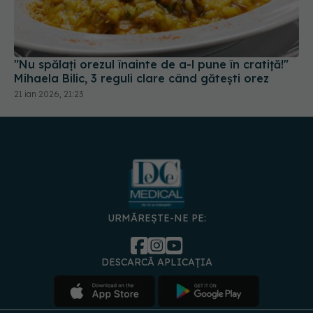
"Nu spălați orezul înainte de a-l pune în cratiță!"
Mihaela Bilic, 3 reguli clare când gătești orez
21 ian 2026, 21:23
URMĂREȘTE-NE PE:
DESCARCĂ APLICAȚIA