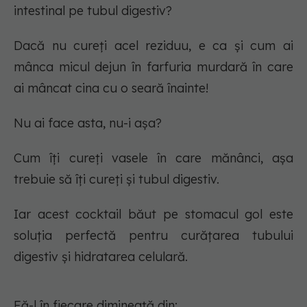
intestinal pe tubul digestiv?
Dacă nu cureți acel reziduu, e ca și cum ai
mânca micul dejun în farfuria murdară în care
ai mâncat cina cu o seară înainte!
Nu ai face asta, nu-i așa?
Cum îți cureți vasele în care mănânci, așa
trebuie să îți cureți și tubul digestiv.
Iar acest cocktail băut pe stomacul gol este
soluția perfectă pentru curățarea tubului
digestiv și hidratarea celulară.
Fă-l în fiecare dimineață din: