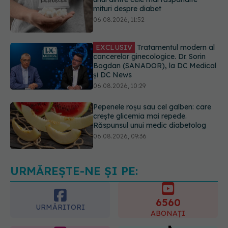
EXCLUSIV
Tratamentul modern al
cancerelor ginecologice. Dr. Sorin
Bogdan (SANADOR), la DC Medical
și DC News
06.08.2026, 10:29
Pepenele roșu sau cel galben: care
crește glicemia mai repede.
Răspunsul unui medic diabetolog
06.08.2026, 09:36
EXCLUSIV
Cum schimbă
Inteligența Artificială relația dintre
medic și pacient
06.08.2026, 14:34
URMĂREȘTE-NE ȘI PE:
6560
URMĂRITORI
ABONAȚI