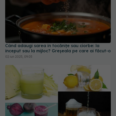
Când adaugi sarea în tocănițe sau ciorbe: la
început sau la mijloc? Greșeala pe care ai făcut-o
02 iun 2025, 09:05