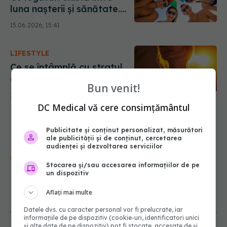
luna nașterii și sănătate.
Adevărul despre cei
15.06.2026, 15:41
născuți vara
LIFESTYLE
Ce se întâmplă cu stratul
de ozon pe timp de
Bun venit!
caniculă? Pericolul nevăzut
10.06.2026, 21:53
care transformă aerul în
DC Medical vă cere consimțământul
otravă pentru plămâni
Publicitate și conținut personalizat, măsurători
ale publicității și de conținut, cercetarea
audienței și dezvoltarea serviciilor
Urmărește-ne și pe Google News -
Stocarea și/sau accesarea informațiilor de pe
abonează‑te!
un dispozitiv
Aflați mai multe
NOUTĂȚI
Datele dvs. cu caracter personal vor fi prelucrate, iar
informațiile de pe dispozitiv (cookie-uri, identificatori unici
și alte date de pe dispozitiv) pot fi stocate, accesate de și