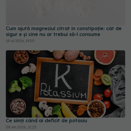
Cum ajută magneziul citrat în constipație: cât de
sigur e și cine nu ar trebui să-l consume
18 iul 2026, 19:00
Ce simți când ai deficit de potasiu
08 ian 2026, 21:23