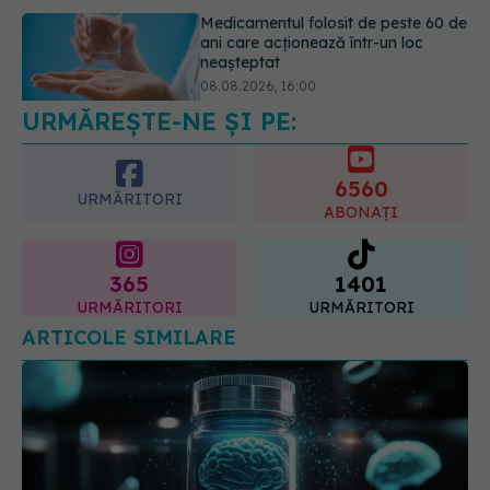
Transpirații nocturne: semnul ignorat
care poate ascunde probleme
serioase de sănătate
08.08.2026, 20:00
URMĂREȘTE-NE ȘI PE:
6560
URMĂRITORI
ABONAȚI
365
1401
URMĂRITORI
URMĂRITORI
ARTICOLE SIMILARE