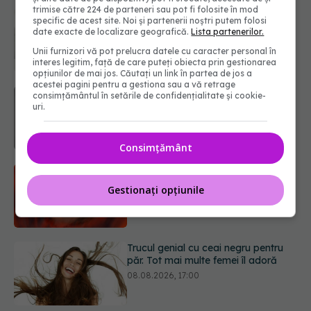
trimise către 224 de parteneri sau pot fi folosite în mod
Ce poți mânca și ce trebuie să eviți
specific de acest site. Noi și partenerii noștri putem folosi
dacă ai gastrită: exemplu de meniu
date exacte de localizare geografică.
Lista partenerilor.
care reduce inflamația stomacului
Unii furnizori vă pot prelucra datele cu caracter personal în
08.08.2026, 19:00
interes legitim, față de care puteți obiecta prin gestionarea
opțiunilor de mai jos. Căutați un link în partea de jos a
acestei pagini pentru a gestiona sau a vă retrage
Microplasticele pot traversa bariera
consimțământul în setările de confidențialitate și cookie-
placentară și modifica hormonii
uri.
08.08.2026, 18:00
Consimțământ
Trucul genial cu ceai negru pentru
păr. Tot mai multe femei îl adoră
Gestionați opțiunile
08.08.2026, 17:00
Medicamentul folosit de peste 60 de
ani care acționează într-un loc
neașteptat
08.08.2026, 16:00