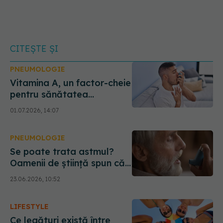
CITEȘTE ȘI
PNEUMOLOGIE
Vitamina A, un factor-cheie
pentru sănătatea
plămânilor la pacienții cu
01.07.2026, 14:07
astm. Ce au descoperit
cercetătorii
PNEUMOLOGIE
Se poate trata astmul?
Oamenii de știință spun că
există deja un plan pentru
23.06.2026, 10:52
a opri boala
LIFESTYLE
Ce legături există între