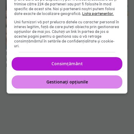
trimise către 224 de parteneri sau pot fi folosite în mod
specific de acest site. Noi și partenerii noștri putem folosi
date exacte de localizare geografică.
Lista partenerilor.
Unii furnizori vă pot prelucra datele cu caracter personal în
interes legitim, față de care puteți obiecta prin gestionarea
opțiunilor de mai jos. Căutați un link în partea de jos a
acestei pagini pentru a gestiona sau a vă retrage
Nu mai dormiți cu telefonul aproape de cap sau
consimțământul în setările de confidențialitate și cookie-
în pat. Medicul Codruț Sarafoleanu avertizează:
uri.
Evitați telefonul atunci când semnalul este mai
slab
26 iul 2024, 19:59
Consimțământ
Gestionați opțiunile