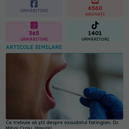
06.08.2026, 22:49
365
1401
URMĂRITORI
URMĂRITORI
ARTICOLE SIMILARE
Ce trebuie să știi despre exsudatul faringian. Dr.
Mihai Craiu, lămuriri
28 oct 2025, 14:20