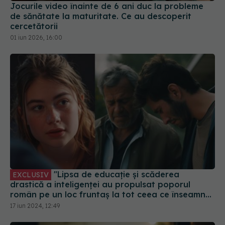
cercetătorii
01 iun 2026, 16:00
"Lipsa de educație și scăderea
EXCLUSIV
drastică a inteligenței au propulsat poporul
român pe un loc fruntaș la tot ceea ce înseamnă
un popor ce nu simte nimic pentru nimeni"
17 iun 2024, 12:49