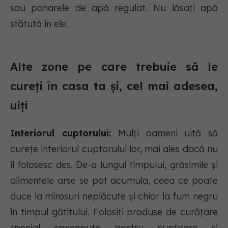
sau paharele de apă regulat. Nu lăsați apă
stătută în ele.
Alte zone pe care trebuie să le
cureți în casa ta și, cel mai adesea,
uiți
Interiorul cuptorului:
Mulți oameni uită să
curețe interiorul cuptorului lor, mai ales dacă nu
îl folosesc des. De-a lungul timpului, grăsimile și
alimentele arse se pot acumula, ceea ce poate
duce la mirosuri neplăcute și chiar la fum negru
în timpul gătitului. Folosiți produse de curățare
special concepute pentru cuptoare și