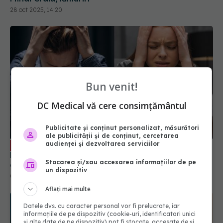
Bun venit!
DC Medical vă cere consimțământul
Semnele stresului post-traumatic. Irina
EXCLUSIV
Publicitate și conținut personalizat, măsurători
Bodnariu: Teama permanentă și așteptarea că
ale publicității și de conținut, cercetarea
ceva urmează să se întâmple sunt cele mai
audienței și dezvoltarea serviciilor
evidente semne
05 iun 2024, 09:34
Stocarea și/sau accesarea informațiilor de pe
un dispozitiv
Aflați mai multe
Datele dvs. cu caracter personal vor fi prelucrate, iar
informațiile de pe dispozitiv (cookie-uri, identificatori unici
și alte date de pe dispozitiv) pot fi stocate, accesate de și