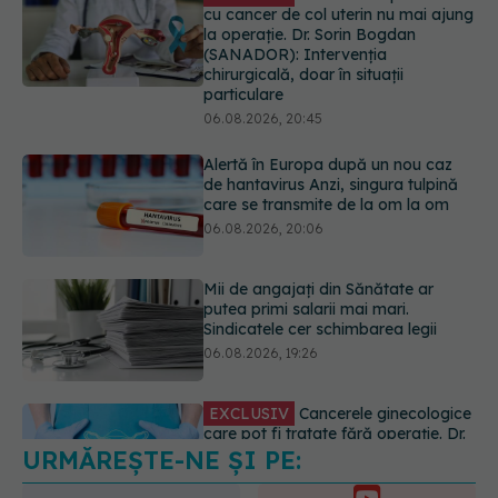
Alertă în Europa după un nou caz
de hantavirus Anzi, singura tulpină
care se transmite de la om la om
06.08.2026, 20:06
Mii de angajați din Sănătate ar
putea primi salarii mai mari.
Sindicatele cer schimbarea legii
06.08.2026, 19:26
EXCLUSIV
Cancerele ginecologice
care pot fi tratate fără operație. Dr.
Sorin Bogdan (SANADOR): Chirurgia
este indicată doar punctual, pentru
anumite categorii de paciente
06.08.2026, 19:05
URMĂREȘTE-NE ȘI PE:
EXCLUSIV
Brahiterapie vs
radioterapie externă în cancerul
ginecologic. Dr. Sorin Bogdan
6560
(SANADOR) explică diferența și
URMĂRITORI
cum acționează tratamentul
ABONAȚI