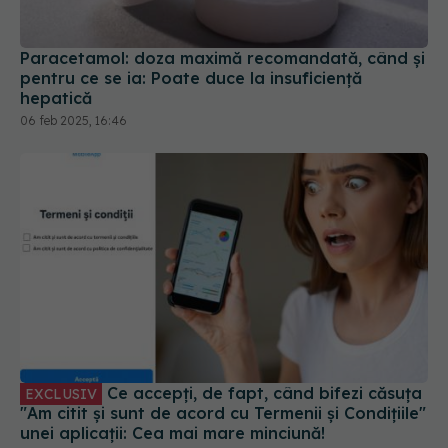
Paracetamol: doza maximă recomandată, când și
pentru ce se ia: Poate duce la insuficiență
hepatică
06 feb 2025, 16:46
Ce accepți, de fapt, când bifezi căsuța
EXCLUSIV
"Am citit și sunt de acord cu Termenii și Condițiile"
unei aplicații: Cea mai mare minciună!
17 oct 2025, 18:24