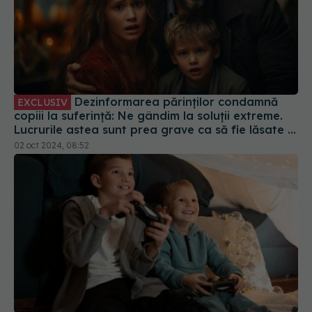
Dezinformarea părinților condamnă
EXCLUSIV
copiii la suferință: Ne gândim la soluții extreme.
Lucrurile astea sunt prea grave ca să fie lăsate la
decizia unor părinți care trăiesc într-o lume
02 oct 2024, 08:52
paralelă
Jocurile video înainte de 6 ani duc la probleme
de sănătate la maturitate. Ce au descoperit