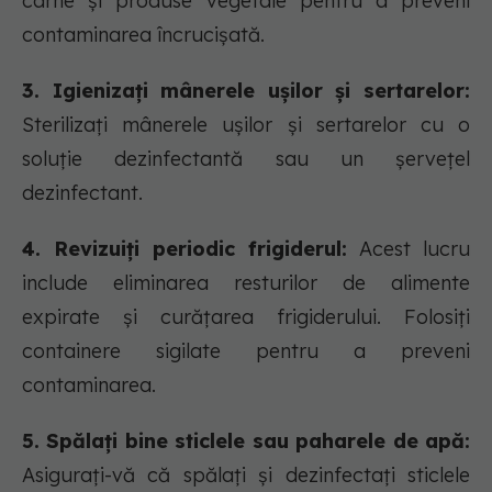
carne și produse vegetale pentru a preveni
contaminarea încrucișată.
3. Igienizați mânerele ușilor și sertarelor:
Sterilizați mânerele ușilor și sertarelor cu o
soluție dezinfectantă sau un șervețel
dezinfectant.
4. Revizuiți periodic frigiderul:
Acest lucru
include eliminarea resturilor de alimente
expirate și curățarea frigiderului. Folosiți
containere sigilate pentru a preveni
contaminarea.
5. Spălați bine sticlele sau paharele de apă:
Asigurați-vă că spălați și dezinfectați sticlele