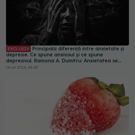
Principala diferență între anxietate și
EXCLUSIV
depresie. Ce spune anxiosul și ce spune
depresivul. Ramona A. Dumitru: Anxietatea se
referă la frici, depresia la tristețe
14 iun 2024, 08:45
Fructele îngrașă? Zahărul din fructe este