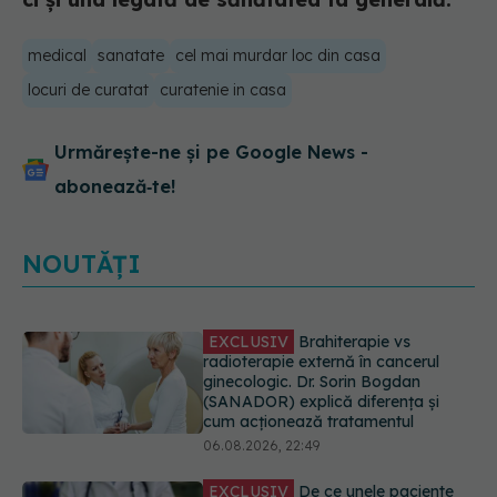
medical
sanatate
cel mai murdar loc din casa
locuri de curatat
curatenie in casa
Urmărește-ne și pe Google News -
abonează‑te!
NOUTĂȚI
EXCLUSIV
De ce unele paciente
cu cancer de col uterin nu mai ajung
la operație. Dr. Sorin Bogdan
(SANADOR): Intervenția
chirurgicală, doar în situații
particulare
06.08.2026, 20:45