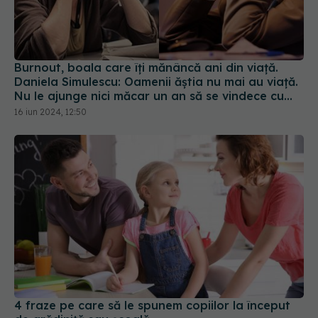
Burnout, boala care îți mănâncă ani din viață.
Daniela Simulescu: Oamenii ăștia nu mai au viață.
Nu le ajunge nici măcar un an să se vindece cu
adevărat
16 iun 2024, 12:50
4 fraze pe care să le spunem copiilor la început
de grădiniță sau școală
08 sep 2025, 12:22