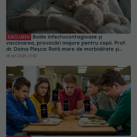
Bolile infectocontagioase și
EXCLUSIV
vaccinarea, provocări majore pentru copii. Prof.
dr. Doina Pleșca: Rată mare de morbiditate și
mortalitate
18 oct 2025, 17:30
Greșeala din Legea Majoratului Digital
EXCLUSIV
trecută de Senat. Ovidiu Iosif: Restricțiile nu
generează decât frustrare