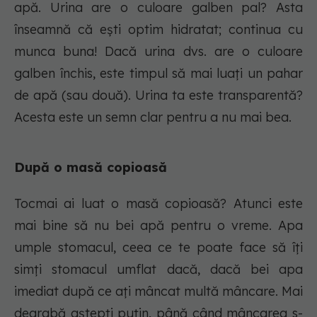
apă. Urina are o culoare galben pal? Asta
înseamnă că ești optim hidratat; continua cu
munca buna! Dacă urina dvs. are o culoare
galben închis, este timpul să mai luați un pahar
de apă (sau două). Urina ta este transparentă?
Acesta este un semn clar pentru a nu mai bea.
După o masă copioasă
Tocmai ai luat o masă copioasă? Atunci este
mai bine să nu bei apă pentru o vreme. Apa
umple stomacul, ceea ce te poate face să îți
simți stomacul umflat dacă, dacă bei apa
imediat după ce ați mâncat multă mâncare. Mai
degrabă aștepți puțin, până când mâncarea s-