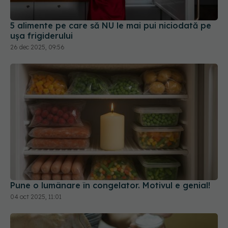
5 alimente pe care să NU le mai pui niciodată pe
ușa frigiderului
26 dec 2025, 09:56
Pune o lumânare în congelator. Motivul e genial!
04 oct 2025, 11:01