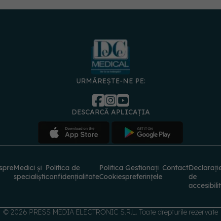
URMĂREȘTE-NE PE:
DESCARCĂ APLICAȚIA
spre
Medici și
Politica de
Politica
Gestionați
Contact
Declarați
specialiști
confidențialitate
Cookies
preferințele
de
accesibili
© 2026 PRESS MEDIA ELECTRONIC S.R.L. Toate drepturile rezervate