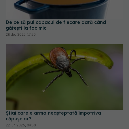
De ce să pui capacul de fiecare dată când
gătești la foc mic
28 dec 2025, 17:50
Știai care e arma neașteptată împotriva
căpușelor?
22 iun 2026, 09:50