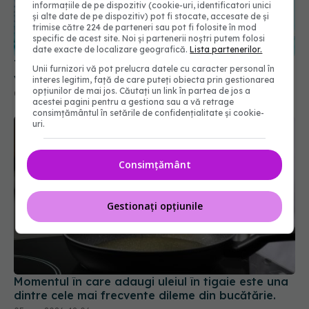
informațiile de pe dispozitiv (cookie-uri, identificatori unici
și alte date de pe dispozitiv) pot fi stocate, accesate de și
trimise către 224 de parteneri sau pot fi folosite în mod
specific de acest site. Noi și partenerii noștri putem folosi
date exacte de localizare geografică.
Lista partenerilor.
Trucul genial cu tableta pentru mașina de spălat
Unii furnizori vă pot prelucra datele cu caracter personal în
vase. Cum să cureți ușor plita ceramică
interes legitim, față de care puteți obiecta prin gestionarea
opțiunilor de mai jos. Căutați un link în partea de jos a
01 sep 2025, 22:30
acestei pagini pentru a gestiona sau a vă retrage
consimțământul în setările de confidențialitate și cookie-
uri.
Consimțământ
Gestionați opțiunile
Momentul în care adaugi uleiul în tigaie este una
dintre cele mai frecvente dileme din bucătărie.