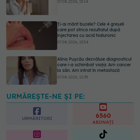
care pot strica rezultatul după
injectarea cu acid hialuronic
07.08.2026, 13:54
Alina Pușcău dezvăluie diagnosticul
care i-a schimbat viața: Am cancer
la sân. Am intrat în metastază
07.08.2026, 12:39
Dieta care poate crește brusc
colesterolul. Cine este mai expus
07.08.2026, 17:22
URMĂREȘTE-NE ȘI PE:
6560
URMĂRITORI
ABONAȚI