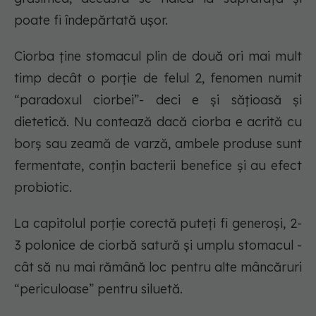
poate fi îndepărtată ușor.
Ciorba ține stomacul plin de două ori mai mult
timp decât o porție de felul 2, fenomen numit
“paradoxul ciorbei”- deci e și sățioasă și
dietetică. Nu contează dacă ciorba e acrită cu
borș sau zeamă de varză, ambele produse sunt
fermentate, conțin bacterii benefice și au efect
probiotic.
La capitolul porție corectă puteți fi generoși, 2-
3 polonice de ciorbă satură și umplu stomacul -
cât să nu mai rămână loc pentru alte mâncăruri
“periculoase” pentru siluetă.