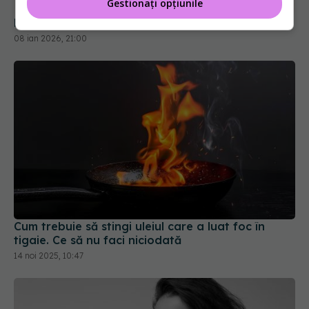
Gestionați opțiunile
De ce să pui o lingură de lemn peste oală
08 ian 2026, 21:00
Cum trebuie să stingi uleiul care a luat foc în
tigaie. Ce să nu faci niciodată
14 noi 2025, 10:47