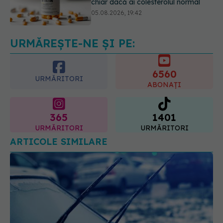
Pepenele roșu sau cel galben: care
crește glicemia mai repede.
Răspunsul unui medic diabetolog
06.08.2026, 09:36
URMĂREȘTE-NE ȘI PE:
6560
URMĂRITORI
ABONAȚI
365
1401
URMĂRITORI
URMĂRITORI
ARTICOLE SIMILARE