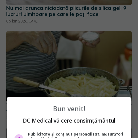
Nu mai arunca niciodată plicurile de silica gel. 9
lucruri uimitoare pe care le poți face
06 ian 2026, 19:41
Trucul cu ulei pentru cartofi prăjiți: ies crocanți de
Bun venit!
fiecare dată
27 ian 2026, 10:20
DC Medical vă cere consimțământul
Publicitate și conținut personalizat, măsurători