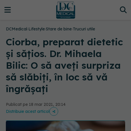
DCMedical
›
Lifestyle
›
Stare de bine
›
Trucuri utile
Ciorba, preparat dietetic
și sățios. Dr. Mihaela
Bilic: O să aveți surpriza
să slăbiți, în loc să vă
îngrășați
Publicat pe 18 mar 2021, 20:14
Distribuie acest articol