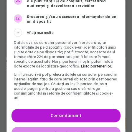
ale publicității și de conținut, cercetarea
audienței și dezvoltarea serviciilor
Stocarea și/sau accesarea informațiilor de pe
un dispozitiv
Aflați mai multe
Datele dvs. cu caracter personal vor fi prelucrate, iar
informațiile de pe dispozitiv (cookie-uri, identificatori unici
și alte date de pe dispozitiv) pot fi stocate, accesate de și
trimise către 224 de parteneri sau pot fi folosite în mod
Ce înseamnă când apar păianjeni în casă
specific de acest site. Noi și partenerii noștri putem folosi
date exacte de localizare geografică.
Lista partenerilor.
14 aug 2025, 10:27
Unii furnizori vă pot prelucra datele cu caracter personal în
interes legitim, față de care puteți obiecta prin gestionarea
opțiunilor de mai jos. Căutați un link în partea de jos a
acestei pagini pentru a gestiona sau a vă retrage
consimțământul în setările de confidențialitate și cookie-
uri.
Consimțământ