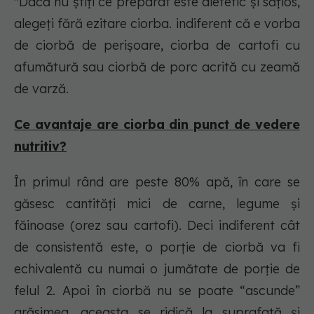
"Dacă nu știți ce preparat este dietetic și sățios,
alegeți fără ezitare ciorba. indiferent că e vorba
de ciorbă de perișoare, ciorba de cartofi cu
afumătură sau ciorbă de porc acrită cu zeamă
de varză.
Ce avantaje are ciorba din punct de vedere
nutritiv?
În primul rând are peste 80% apă, în care se
găsesc cantități mici de carne, legume și
făinoase (orez sau cartofi). Deci indiferent cât
de consistentă este, o porție de ciorbă va fi
echivalentă cu numai o jumătate de porție de
felul 2. Apoi în ciorbă nu se poate “ascunde”
grăsimea, aceasta se ridică la suprafață și