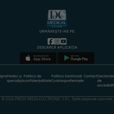
URMĂREȘTE-NE PE:
DESCARCĂ APLICAȚIA
spre
Medici și
Politica de
Politica
Gestionați
Contact
Declarați
specialiști
confidențialitate
Cookies
preferințele
de
accesibili
© 2026 PRESS MEDIA ELECTRONIC S.R.L. Toate drepturile rezervate