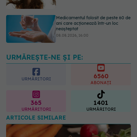
ani care acționează într-un loc
neașteptat
08.08.2026, 16:00
Transpirații nocturne: semnul ignorat
care poate ascunde probleme
serioase de sănătate
08.08.2026, 20:00
URMĂREȘTE-NE ȘI PE:
6560
URMĂRITORI
ABONAȚI
365
1401
URMĂRITORI
URMĂRITORI
ARTICOLE SIMILARE