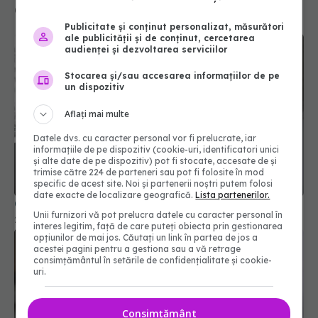
07 sep 2025, 09:30
Publicitate și conținut personalizat, măsurători
ale publicității și de conținut, cercetarea
audienței și dezvoltarea serviciilor
Stocarea și/sau accesarea informațiilor de pe
un dispozitiv
Aflați mai multe
Datele dvs. cu caracter personal vor fi prelucrate, iar
informațiile de pe dispozitiv (cookie-uri, identificatori unici
și alte date de pe dispozitiv) pot fi stocate, accesate de și
trimise către 224 de parteneri sau pot fi folosite în mod
specific de acest site. Noi și partenerii noștri putem folosi
date exacte de localizare geografică.
Lista partenerilor.
Cât de des trebuie să schimbi lenjeria de pat?
Unii furnizori vă pot prelucra datele cu caracter personal în
27 dec 2025, 11:52
interes legitim, față de care puteți obiecta prin gestionarea
opțiunilor de mai jos. Căutați un link în partea de jos a
acestei pagini pentru a gestiona sau a vă retrage
consimțământul în setările de confidențialitate și cookie-
uri.
Consimțământ