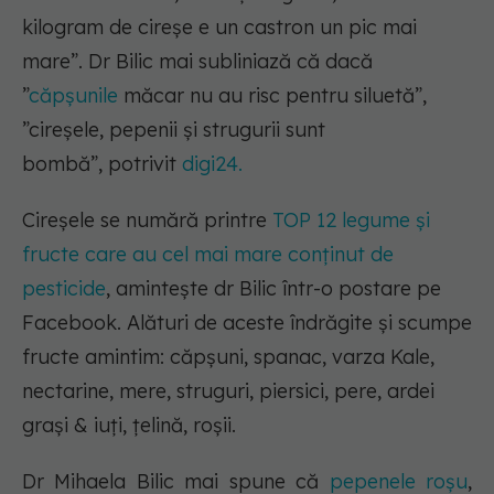
kilogram de cireșe e un castron un pic mai
mare”. Dr Bilic mai subliniază că dacă
”
căpșunile
măcar nu au risc pentru siluetă”,
”cireșele, pepenii și strugurii sunt
bombă”, potrivit
digi24.
Cireșele se numără printre
TOP 12 legume și
fructe care au cel mai mare conținut de
pesticide
, amintește dr Bilic într-o postare pe
Facebook. Alături de aceste îndrăgite și scumpe
fructe amintim: căpșuni, spanac, varza Kale,
nectarine, mere, struguri, piersici, pere, ardei
grași & iuți, țelină, roșii.
Dr Mihaela Bilic mai spune că
pepenele roșu
,