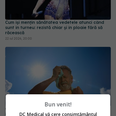
Cum își mențin sănătatea vedetele atunci când
sunt în turneu: rezistă chiar și în ploaie fără să
răcească
22 iul 2026, 20:00
Bun venit!
Combinația ideală pentru a evita deshidratarea
DC Medical vă cere consimțământul
în timpul valurilor de căldură