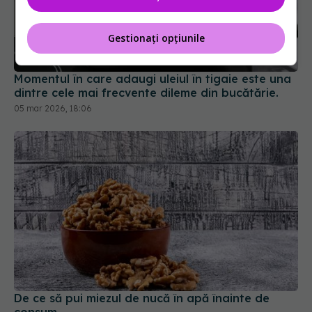
Gestionați opțiunile
Momentul în care adaugi uleiul în tigaie este una
dintre cele mai frecvente dileme din bucătărie.
05 mar 2026, 18:06
De ce să pui miezul de nucă în apă înainte de
consum