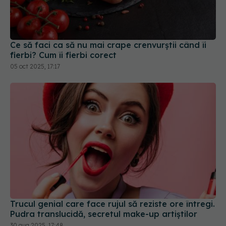
Ce să faci ca să nu mai crape crenvurștii când îi
fierbi? Cum îi fierbi corect
05 oct 2025, 17:17
Trucul genial care face rujul să reziste ore întregi.
Pudra translucidă, secretul make-up artiștilor
30 aug 2025, 17:48