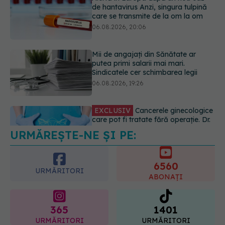
putea primi salarii mai mari.
Sindicatele cer schimbarea legii
06.08.2026, 19:26
EXCLUSIV
Cancerele ginecologice
care pot fi tratate fără operație. Dr.
Sorin Bogdan (SANADOR): Chirurgia
este indicată doar punctual, pentru
anumite categorii de paciente
06.08.2026, 19:05
URMĂREȘTE-NE ȘI PE:
EXCLUSIV
Brahiterapie vs
radioterapie externă în cancerul
ginecologic. Dr. Sorin Bogdan
6560
(SANADOR) explică diferența și
URMĂRITORI
cum acționează tratamentul
ABONAȚI
06.08.2026, 22:49
365
1401
URMĂRITORI
URMĂRITORI
ARTICOLE SIMILARE