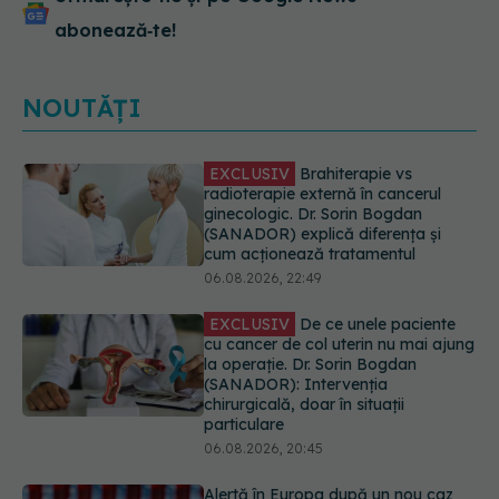
abonează‑te!
NOUTĂȚI
EXCLUSIV
De ce unele paciente
cu cancer de col uterin nu mai ajung
la operație. Dr. Sorin Bogdan
(SANADOR): Intervenția
chirurgicală, doar în situații
particulare
06.08.2026, 20:45
Alertă în Europa după un nou caz
de hantavirus Anzi, singura tulpină
care se transmite de la om la om
06.08.2026, 20:06
Mii de angajați din Sănătate ar