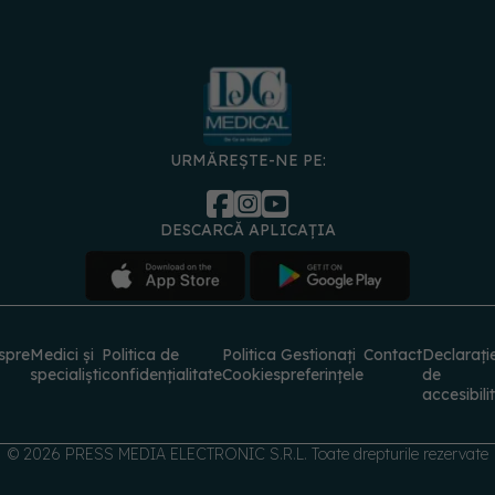
URMĂREȘTE-NE PE:
DESCARCĂ APLICAȚIA
spre
Medici și
Politica de
Politica
Gestionați
Contact
Declarați
specialiști
confidențialitate
Cookies
preferințele
de
accesibili
© 2026 PRESS MEDIA ELECTRONIC S.R.L. Toate drepturile rezervate