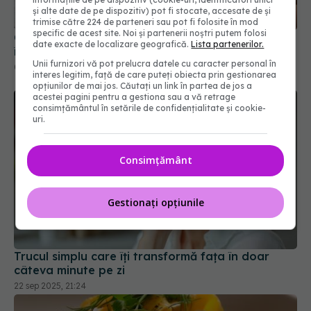
Ce se întâmplă cu mâncarea atunci când o
și alte date de pe dispozitiv) pot fi stocate, accesate de și
încălzești la microunde în recipient de plastic
trimise către 224 de parteneri sau pot fi folosite în mod
specific de acest site. Noi și partenerii noștri putem folosi
06 mar 2026, 17:27
date exacte de localizare geografică.
Lista partenerilor.
Unii furnizori vă pot prelucra datele cu caracter personal în
interes legitim, față de care puteți obiecta prin gestionarea
opțiunilor de mai jos. Căutați un link în partea de jos a
acestei pagini pentru a gestiona sau a vă retrage
consimțământul în setările de confidențialitate și cookie-
uri.
Consimțământ
Gestionați opțiunile
Trucul simplu care îți transformă fața în doar
câteva minute pe zi
22 sep 2025, 21:24