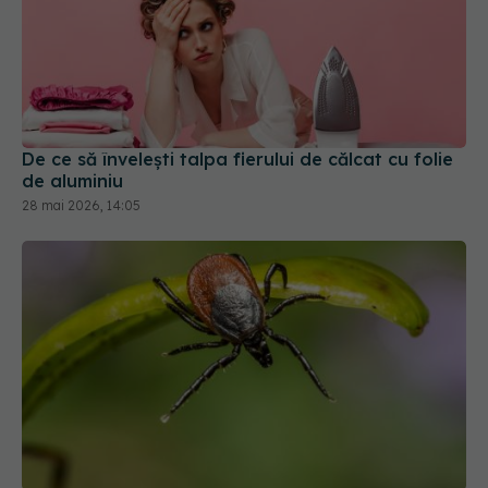
De ce să învelești talpa fierului de călcat cu folie
de aluminiu
28 mai 2026, 14:05
Știai care e arma neașteptată împotriva
căpușelor?