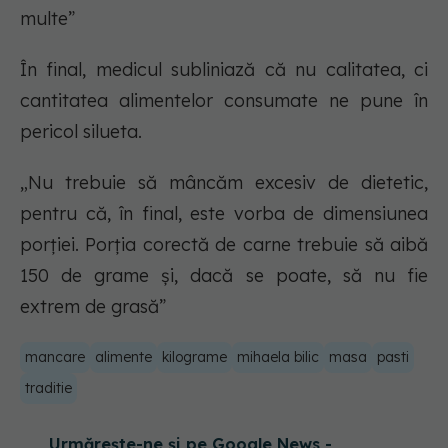
multe”
În final, medicul subliniază că nu calitatea, ci
cantitatea alimentelor consumate ne pune în
pericol silueta.
„Nu trebuie să mâncăm excesiv de dietetic,
pentru că, în final, este vorba de dimensiunea
porției. Porția corectă de carne trebuie să aibă
150 de grame și, dacă se poate, să nu fie
extrem de grasă”
mancare
alimente
kilograme
mihaela bilic
masa
pasti
traditie
Urmărește-ne și pe Google News -