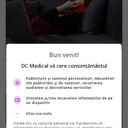
Stai prea mult jos? Soluția simplă care îți poate
reduce riscul de boli grave
26 apr 2026, 13:00
Bun venit!
DC Medical vă cere consimțământul
Publicitate și conținut personalizat, măsurători
ale publicității și de conținut, cercetarea
audienței și dezvoltarea serviciilor
Stocarea și/sau accesarea informațiilor de pe
un dispozitiv
Aflați mai multe
Datele dvs. cu caracter personal vor fi prelucrate, iar
informațiile de pe dispozitiv (cookie-uri, identificatori unici