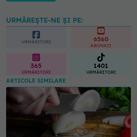
Ce spitale primesc bani
07.08.2026, 16:41
URMĂREȘTE-NE ȘI PE:
6560
URMĂRITORI
ABONAȚI
365
1401
URMĂRITORI
URMĂRITORI
ARTICOLE SIMILARE