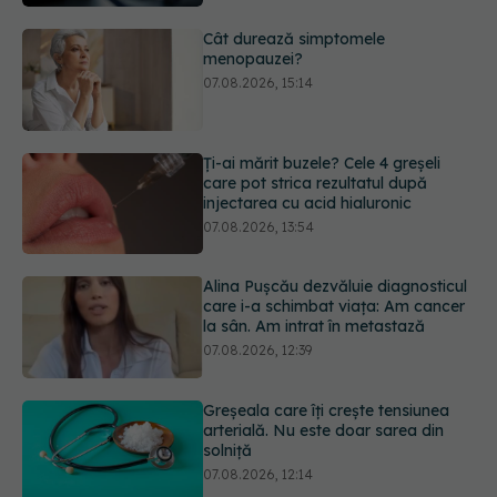
07.08.2026, 15:14
Ți-ai mărit buzele? Cele 4 greșeli
care pot strica rezultatul după
injectarea cu acid hialuronic
07.08.2026, 13:54
Alina Pușcău dezvăluie diagnosticul
care i-a schimbat viața: Am cancer
la sân. Am intrat în metastază
07.08.2026, 12:39
Greșeala care îți crește tensiunea
arterială. Nu este doar sarea din
solniță
07.08.2026, 12:14
PNRR: 174 de milioane de lei pentru
sănătate într-o singură săptămână.