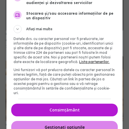
audienței și dezvoltarea serviciilor
Stocarea și/sau accesarea informațiilor de pe
un dispozitiv
Aflați mai multe
Cum să îți îngrijești puloverele din lână. Trucuri
Datele dvs. cu caracter personal vor fi prelucrate, iar
care previn micșorarea și scămoșarea
informațiile de pe dispozitiv (cookie-uri, identificatori unici
24 ian 2026, 20:28
și alte date de pe dispozitiv) pot fi stocate, accesate de și
trimise către 224 de parteneri sau pot fi folosite în mod
specific de acest site. Noi și partenerii noștri putem folosi
date exacte de localizare geografică.
Lista partenerilor.
Unii furnizori vă pot prelucra datele cu caracter personal în
interes legitim, față de care puteți obiecta prin gestionarea
opțiunilor de mai jos. Căutați un link în partea de jos a
acestei pagini pentru a gestiona sau a vă retrage
consimțământul în setările de confidențialitate și cookie-
uri.
Consimțământ
Cum salvezi supa prea sărată cu o felie de pâine
Gestionați opțiunile