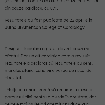
șansele de moarte din diferite cauze cu 19%, iar
din cauze cardiace, cu 87%.
Rezultatele au fost publicate pe 22 aprilie în
Jurnalul American College of Cardiology..
Desigur, studiul nu a putut dovedi cauza și
efectul. Dar un alt cardiolog care a revizuit
rezultatele a declarat că rezultatele au sens,
mai ales atunci când vine vorba de riscul de
obezitate.
„Mulți oameni încearcă să renunțe la mese pe
parcursul zilei pentru a pierde în greutate, dar
de cele mai multe ori acest lucru duce la o