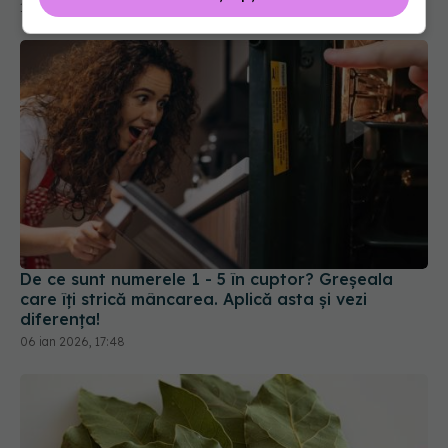
10 feb 2026, 20:00
De ce sunt numerele 1 - 5 în cuptor? Greșeala
care îți strică mâncarea. Aplică asta și vezi
diferența!
06 ian 2026, 17:48