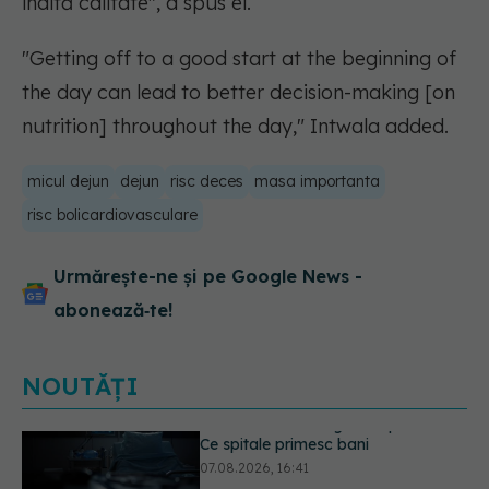
înaltă calitate", a spus el.
"Getting off to a good start at the beginning of
the day can lead to better decision-making [on
nutrition] throughout the day," Intwala added.
micul dejun
dejun
risc deces
masa importanta
risc bolicardiovasculare
Urmărește-ne și pe Google News -
abonează‑te!
NOUTĂȚI
Cât durează simptomele
menopauzei?