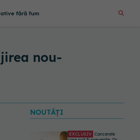
native fără fum
ijirea nou-
NOUTĂȚI
EXCLUSIV
Cancerele
care pot fi prevenite. Dr.