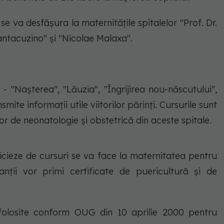
 se va desfăşura la maternităţile spitalelor "Prof. Dr.
Cantacuzino" şi "Nicolae Malaxa".
 "Naşterea", "Lăuzia", "Îngrijirea nou-născutului",
mite informaţii utile viitorilor părinţi. Cursurile sunt
or de neonatologie şi obstetrică din aceste spitale.
icieze de cursuri se va face la maternitatea pentru
panţii vor primi certificate de puericultură şi de
i folosite conform OUG din 10 aprilie 2000 pentru