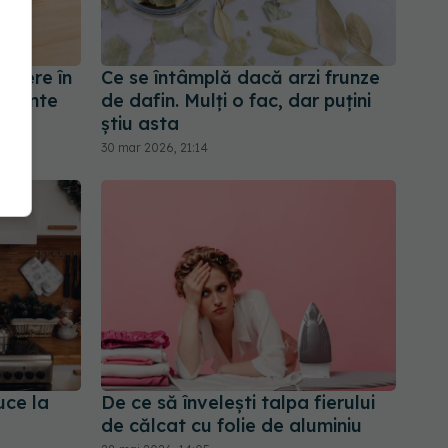
 miere în
Ce se întâmplă dacă arzi frunze
 înainte
de dafin. Mulți o fac, dar puțini
știu asta
30 mar 2026, 21:14
uce la
De ce să învelești talpa fierului
de călcat cu folie de aluminiu