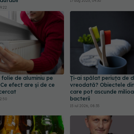
durabil
17 aug 2025, 09:30
9:22
 folie de aluminiu pe
Ți-ai spălat periuța de d
. Ce efect are și de ce
vreodată? Obiectele di
cercat
care pot ascunde milio
bacterii
12:50
15 iul 2026, 08:35