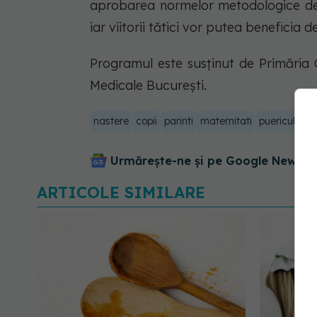
aprobarea normelor metodologice de a
iar viitorii tătici vor putea beneficia 
Programul este susţinut de Primăria Ge
Medicale Bucureşti.
nastere
copii
parinti
maternitati
puericultura
Urmărește-ne și pe Google News - 
ARTICOLE SIMILARE