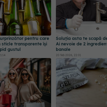
urprinzător pentru care
Soluția asta te scapă de
 sticle transparente își
Ai nevoie de 2 ingredien
pid gustul
banale
1:14
20 feb 2026, 22:01