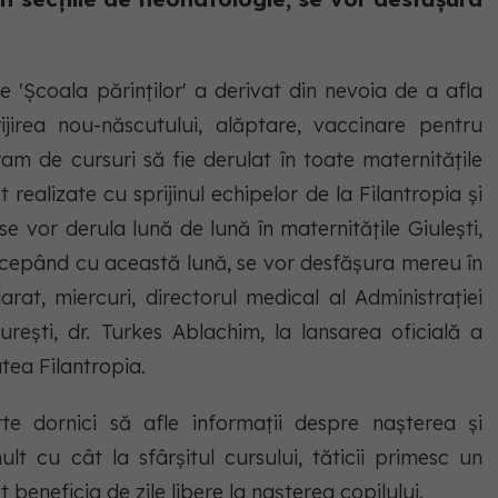
e 'Şcoala părinţilor' a derivat din nevoia de a afla
rijirea nou-născutului, alăptare, vaccinare pentru
ram de cursuri să fie derulat în toate maternităţile
realizate cu sprijinul echipelor de la Filantropia şi
se vor derula lună de lună în maternităţile Giuleşti,
Începând cu această lună, se vor desfăşura mereu în
arat, miercuri, directorul medical al Administraţiei
cureşti, dr. Turkes Ablachim, la lansarea oficială a
atea Filantropia.
arte dornici să afle informaţii despre naşterea şi
ult cu cât la sfârşitul cursului, tăticii primesc un
 beneficia de zile libere la naşterea copilului.