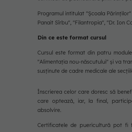
Programul intitulat "Şcoala Părinţilor"
Panait Sîrbu", "Filantropia", "Dr. Ion 
Din ce este format cursul
Cursul este format din patru module -
"Alimentaţia nou-născutului" şi va trans
susţinute de cadre medicale ale secţiil
Înscrierea celor care doresc să benef
care optează, iar, la final, partici
absolvire.
Certificatele de puericultură pot f