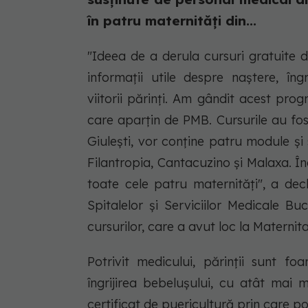
în patru maternităţi din...
"Ideea de a derula cursuri gratuite d
informaţii utile despre naştere, îng
viitorii părinţi. Am gândit acest prog
care aparţin de PMB. Cursurile au fost 
Giuleşti, vor conţine patru module şi 
Filantropia, Cantacuzino şi Malaxa. 
toate cele patru maternităţi", a decl
Spitalelor şi Serviciilor Medicale Bu
cursurilor, care a avut loc la Maternit
Potrivit medicului, părinţii sunt fo
îngrijirea bebeluşului, cu atât mai m
certificat de puericultură prin care pot