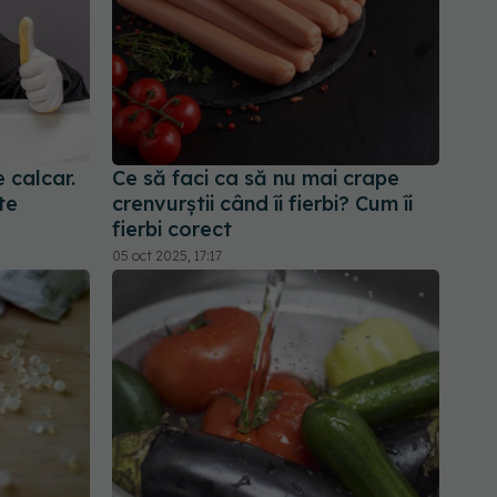
 calcar.
Ce să faci ca să nu mai crape
te
crenvurștii când îi fierbi? Cum îi
fierbi corect
05 oct 2025, 17:17