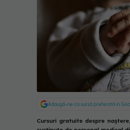
Adaugă-ne ca sursă preferată în Go
Cursuri gratuite despre naştere, 
susţinute de personal medical di