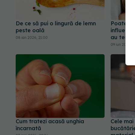
De ce să pui o lingură de lemn
Poate ră
peste oală
influențe
au testa
08 ian 2026, 21:00
09 iun 2026, 
Cum tratezi acasă unghia
Cele mai
încarnată
bucătărie