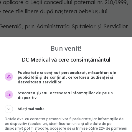
plicare a Legii concediului paternal nr. 210/1999,
de zece zile libere după naşterea bebeluşului.
nerală, prin Administraţia Spitalelor şi Serviciilor
Bun venit!
cursuri gratuite
DC Medical vă cere consimțământul
abonează‑te!
Publicitate și conținut personalizat, măsurători ale
publicității și de conținut, cercetarea audienței și
dezvoltarea serviciilor
Stocarea și/sau accesarea informațiilor de pe un
dispozitiv
Aflați mai multe
Datele dvs. cu caracter personal vor fi prelucrate, iar informațiile de
pe dispozitiv (cookie-uri, identificatori unici și alte date de pe
dispozitiv) pot fi stocate, accesate de și trimise către 224 de parteneri