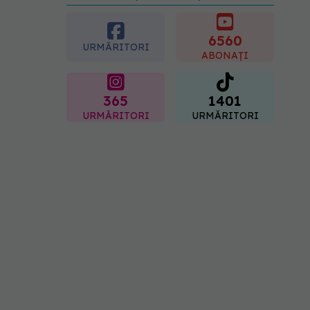
preferată despre vârsta
pe care o ai. Care este
"codul cromatic" al
6560
URMĂRITORI
generațiilor
ABONAȚI
07.08.2026, 21:29
365
1401
URMĂRITORI
URMĂRITORI