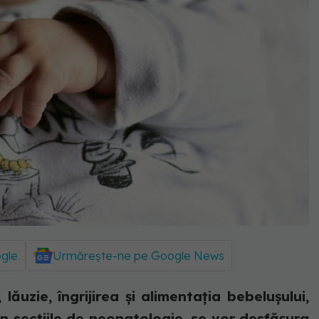
ogle
Urmărește-ne pe Google News
lăuzie, îngrijirea şi alimentaţia bebeluşului,
n secţiile de neonatologie, se vor desfăşura