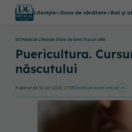
Lifestyle
Doza de sănătate
Boli și a
DCMedical
›
Lifestyle
›
Stare de bine
›
Trucuri utile
Puericultura. Cursur
născutului
Publicat pe 31 oct 2018, 17:55
Distribuie acest articol