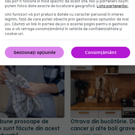
sau pot fi folosite în mod specific de acest site. Noi și partenerii noștri
putem folosi date exacte de localizare geografică.
Lista partenerilor.
Unii furnizori vă pot prelucra datele cu caracter personal în interes
legitim, față de care puteți obiecta prin gestionarea opțiunilor de mai
cirea capului să
Ce se întâmplă dacă pui
jos. Căutați un link în partea de jos a acestei pagini pentru a gestiona
sau a vă retrage consimțământul în setările de confidențialitate și
ze mintea? Cercetătorii
cafea. Ce trebuie să știi
cookie-uri.
t ipoteza
să faci asta
20:30
27 mar 2026, 09:18
Gestionați opțiunile
Consimțământ
 bune prosoape de
Otrava din bucătărie. D
 sunt făcute din acest
cancer și alte boli grave