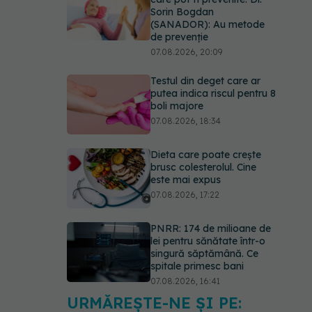
Sorin Bogdan
(SANADOR): Au metode
de prevenție
07.08.2026, 20:09
Testul din deget care ar
putea indica riscul pentru 8
boli majore
07.08.2026, 18:34
Dieta care poate crește
brusc colesterolul. Cine
este mai expus
07.08.2026, 17:22
PNRR: 174 de milioane de
lei pentru sănătate într-o
singură săptămână. Ce
spitale primesc bani
07.08.2026, 16:41
URMĂREȘTE-NE ȘI PE:
Ce spune culoarea ta