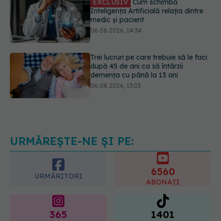
Inteligența Artificială relația dintre
medic și pacient
06.08.2026, 14:34
Trei lucruri pe care trebuie să le faci
după 45 de ani ca să întârzii
demența cu până la 13 ani
06.08.2026, 13:03
Colebil și Panzcebil, blocate
temporar în farmacii. ANMDMR
explică de ce a luat măsura
06.08.2026, 16:37
URMĂREȘTE-NE ȘI PE:
6560
URMĂRITORI
ABONAȚI
365
1401