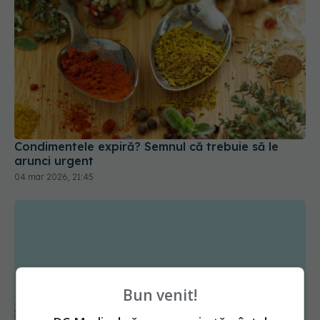
Condimentele expiră? Semnul că trebuie să le
arunci urgent
04 mar 2026, 21:45
Bun venit!