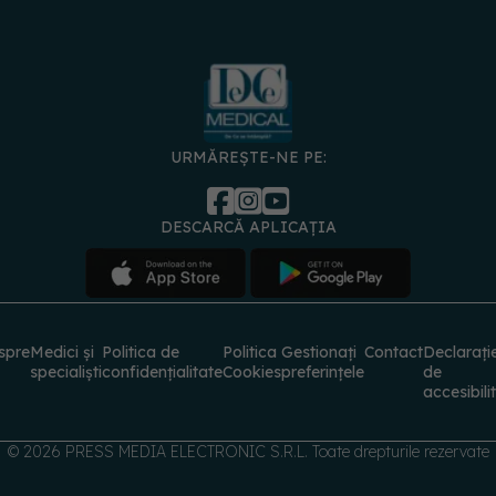
URMĂREȘTE-NE PE:
DESCARCĂ APLICAȚIA
spre
Medici și
Politica de
Politica
Gestionați
Contact
Declarați
specialiști
confidențialitate
Cookies
preferințele
de
accesibili
© 2026 PRESS MEDIA ELECTRONIC S.R.L. Toate drepturile rezervate