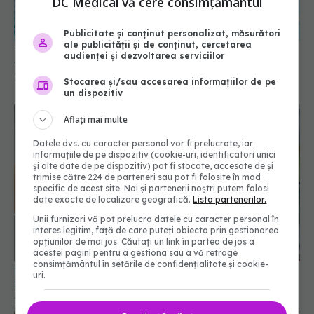
DC Medical vă cere consimțământul
Publicitate și conținut personalizat, măsurători
ale publicității și de conținut, cercetarea
Trucul genial cu tableta pentru mașina de spălat
audienței și dezvoltarea serviciilor
vase. Cum să cureți ușor plita ceramică
01 sep 2025, 22:30
Stocarea și/sau accesarea informațiilor de pe
un dispozitiv
Aflați mai multe
Datele dvs. cu caracter personal vor fi prelucrate, iar
informațiile de pe dispozitiv (cookie-uri, identificatori unici
și alte date de pe dispozitiv) pot fi stocate, accesate de și
trimise către 224 de parteneri sau pot fi folosite în mod
specific de acest site. Noi și partenerii noștri putem folosi
date exacte de localizare geografică.
Lista partenerilor.
Unii furnizori vă pot prelucra datele cu caracter personal în
interes legitim, față de care puteți obiecta prin gestionarea
opțiunilor de mai jos. Căutați un link în partea de jos a
acestei pagini pentru a gestiona sau a vă retrage
consimțământul în setările de confidențialitate și cookie-
Motivul surprinzător pentru care unii țin hârtie
uri.
igienică în frigider
13 feb 2026, 20:34