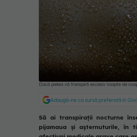
Dacă pielea vă transpiră excesiv noapte de noap
Adaugă-ne ca sursă preferată în Go
Să ai transpirații nocturne î
pijamaua și așternuturile, în
afecțiuni medicale grave care apa