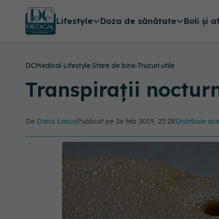
Lifestyle
Doza de sănătate
Boli și a
DCMedical
›
Lifestyle
›
Stare de bine
›
Trucuri utile
Transpirații noctur
De
Dana Lascu
Publicat pe 26 feb 2019, 22:28
Distribuie ace