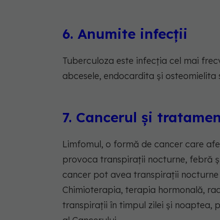
6. Anumite infecții
Tuberculoza este infecția cel mai frecv
abcesele, endocardita și osteomielit
7. Cancerul și tratame
Limfomul, o formă de cancer care afec
provoca transpirații nocturne, febră și
cancer pot avea transpirații nocturne
Chimioterapia, terapia hormonală, radi
transpirații în timpul zilei și noaptea, 