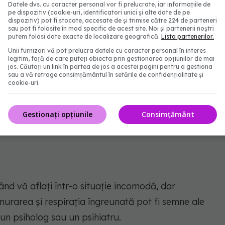
Datele dvs. cu caracter personal vor fi prelucrate, iar informațiile de
pe dispozitiv (cookie-uri, identificatori unici și alte date de pe
dispozitiv) pot fi stocate, accesate de și trimise către 224 de parteneri
sau pot fi folosite în mod specific de acest site. Noi și partenerii noștri
erimenta adesea hipoglicemia nocturnă, care
putem folosi date exacte de localizare geografică.
Lista partenerilor.
Unii furnizori vă pot prelucra datele cu caracter personal în interes
ă scad în timpul nopții. Această condiție poate
legitim, față de care puteți obiecta prin gestionarea opțiunilor de mai
jos. Căutați un link în partea de jos a acestei pagini pentru a gestiona
e cap, în plus față de transpirații nocturne. Pentru
sau a vă retrage consimțământul în setările de confidențialitate și
cookie-uri.
ți să luați o gustare mică înainte de culcare sau să
 mijlocul nopții. De asemenea, discutați cu medicul
Gestionați opțiunile
Consimțământ
 de insulină.
ând vă aflați într-o situație incomodă, dar
emurarea și respirația îngreunată pot fi semne ale
 un psiholog sau un psihiatru.