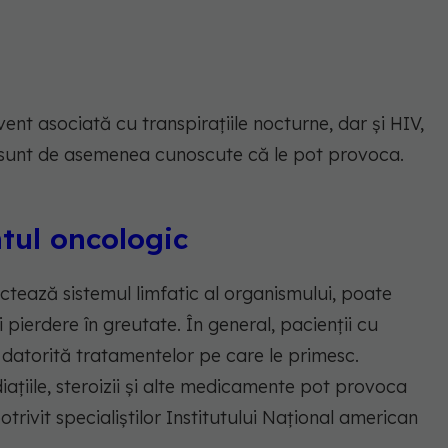
ent asociată cu transpirațiile nocturne, dar și HIV,
a sunt de asemenea cunoscute că le pot provoca.
ntul oncologic
tează sistemul limfatic al organismului, poate
 pierdere în greutate. În general, pacienții cu
 datorită tratamentelor pe care le primesc.
ațiile, steroizii și alte medicamente pot provoca
potrivit specialiștilor Institutului Național american