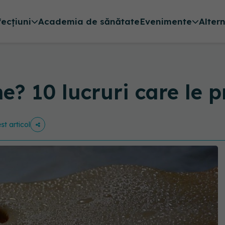
fecțiuni
Academia de sănătate
Evenimente
Alter
ne? 10 lucruri care le 
st articol