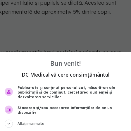
perventilația și pupilele se dilată. Acestea sunt
experimentată de aproximativ 5% dintre copii.
u medicament în jurul aceleiași perioade pe care
obabil că nu este o coincidență. Medicamentele care
Bun venit!
rovocând transpirații nocturne. În general, orice
DC Medical vă cere consimțământul
ăr din sânge are potențialul de a provoca
mente comune precum aspirina și acetaminofenul,
Publicitate și conținut personalizat, măsurători ale
publicității și de conținut, cercetarea audienței și
erile de cap și migrenele, pot fi de asemenea
dezvoltarea serviciilor
Stocarea și/sau accesarea informațiilor de pe un
dispozitiv
Aflați mai multe