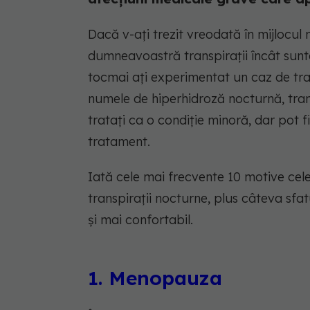
Dacă v-ați trezit vreodată în mijlocul 
dumneavoastră transpirații încât sunteț
tocmai ați experimentat un caz de tra
numele de hiperhidroză nocturnă, tran
tratați ca o condiție minoră, dar pot 
tratament.
Iată cele mai frecvente 10 motive cel
transpirații nocturne, plus câteva sfa
și mai confortabil.
1. Menopauza