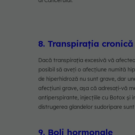
al Cancerului.
8. Transpirația cronică
Dacă transpirația excesivă vă afectează
posibil să aveți o afecțiune numită hi
de hiperhidroză nu sunt grave, dar un
afecțiuni grave, așa că adresați-vă 
antiperspirante, injecțiile cu Botox și
distrugerea glandelor sudoripare sun
9. Boli hormonale