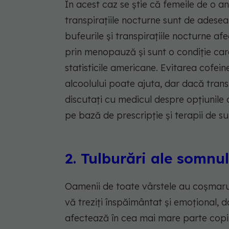
În acest caz se știe că femeile de o an
transpirațiile nocturne sunt de ades
bufeurile și transpirațiile nocturne a
prin menopauză și sunt o condiție care
statisticile americane. Evitarea cofein
alcoolului poate ajuta, dar dacă transp
discutați cu medicul despre opțiunile 
pe bază de prescripție și terapii de s
2. Tulburări ale somnul
Oamenii de toate vârstele au coșmarur
vă treziți înspăimântat și emoțional, 
afectează în cea mai mare parte copii