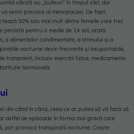
umită vârstă au „bufeuri" în timpul zilei, dar
ea un semn precoce al menopauzei. De fapt,
fectează 50% sau mai mult dintre femeile care trec
 persistă pentru o medie de 7,4 ani, arată
ei, a alimentelor condimentate, a stresului și a
irațiile nocturne devin frecvente și insuportabile,
de tratament, inclusiv exerciții fizice, medicamente
ubstituție hormonală.
ui
i din când în când, ceea ce ar putea să vă facă să
dar astfel de episoade în forma mai gravă care
i, pot provoca transpirații nocturne. Crește