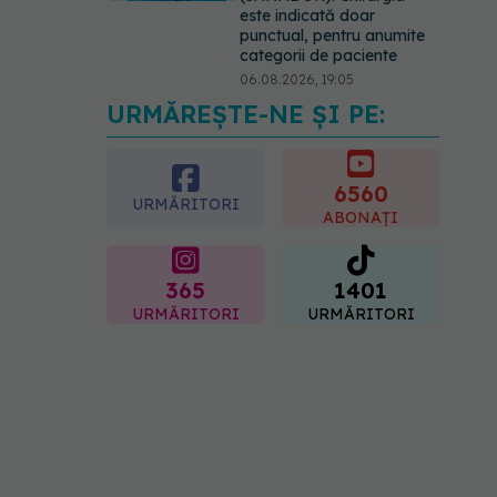
este indicată doar
punctual, pentru anumite
categorii de paciente
06.08.2026, 19:05
URMĂREȘTE-NE ȘI PE:
EXCLUSIV
Brahiterapie
vs radioterapie externă în
cancerul ginecologic. Dr.
Sorin Bogdan (SANADOR)
6560
URMĂRITORI
explică diferența și cum
ABONAȚI
acționează tratamentul
06.08.2026, 22:49
365
1401
URMĂRITORI
URMĂRITORI