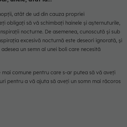
nopții, atât de ud din cauza propriei
i obligați să vă schimbați hainele și așternuturile,
nspirații nocturne. De asemenea, cunoscută și sub
spirația excesivă nocturnă este deseori ignorată, și
fi adesea un semn al unei boli care necesită
e mai comune pentru care s-ar putea să vă aveți
turi pentru a vă ajuta să aveți un somn mai răcoros