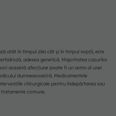
 atât în timpul zilei cât și în timpul nopții, este
perhidroză, adesea genetică. Majoritatea cazurilor
eori această afecțiune poate fi un semn al unei
medicului dumneavoastră. Medicamentele
 intervențiile chirurgicale pentru îndepărtarea sau
t tratamente comune.