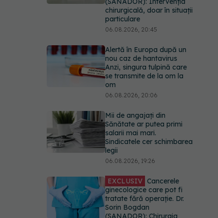
(SANADOR): Intervenția
chirurgicală, doar în situații
particulare
06.08.2026, 20:45
Alertă în Europa după un
nou caz de hantavirus
Anzi, singura tulpină care
se transmite de la om la
om
06.08.2026, 20:06
Mii de angajați din
Sănătate ar putea primi
salarii mai mari.
Sindicatele cer schimbarea
legii
06.08.2026, 19:26
EXCLUSIV
Cancerele
ginecologice care pot fi
tratate fără operație. Dr.
Sorin Bogdan
(SANADOR): Chirurgia