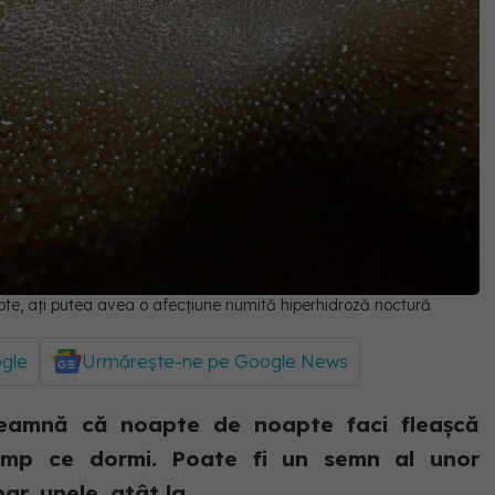
te, ați putea avea o afecțiune numită hiperhidroză noctură
ogle
Urmărește-ne pe Google News
nseamnă că noapte de noapte faci fleașcă
 timp ce dormi. Poate fi un semn al unor
r, unele, atât la...