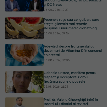
Pepenele roșu sau cel galben: care
crește glicemia mai repede.
Răspunsul unui medic diabetolog
06.08.2026, 09:36
Adevărul despre tratamentul cu
doze mari de Vitamina D în cancerul
colorectal
06.08.2026, 08:06
Gabriela Cristea, manifest pentru
respect și acceptare: Corpul
fiecăruia spune o poveste
05.08.2026, 21:23
Prof. dr. Valeriu Gheorghiță intră în
Board-ul Editorial al revistei
Scientific Reports, din Nature
Portfolio
05.08.2026, 21:09