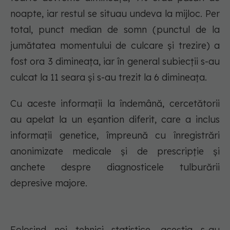
noapte, iar restul se situau undeva la mijloc. Per
total, punct median de somn (punctul de la
jumătatea momentului de culcare și trezire) a
fost ora 3 dimineața, iar în general subiecții s-au
culcat la 11 seara și s-au trezit la 6 dimineața.
Cu aceste informații la îndemână, cercetătorii
au apelat la un eșantion diferit, care a inclus
informații genetice, împreună cu înregistrări
anonimizate medicale și de prescripție și
anchete despre diagnosticele tulburării
depresive majore.
Folosind noi tehnici statistice, aceștia s-au