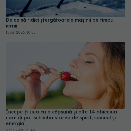
De ce să ridici ștergătoarele mașinii pe timpul
iernii
15 ian 2026, 10:05
Începe-ți ziua cu o căpșună și alte 14 obiceiuri
care îți pot schimba starea de spirit, somnul și
energia
07 iul 2026, 21:48