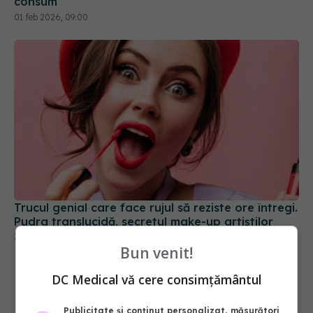
consum
01 feb 2026, 09:00
Trucul genial care face rujul să reziste ore întregi.
Pudra translucidă, secretul make-up artiștilor
30 aug 2025, 17:48
Bun venit!
DC Medical vă cere consimțământul
Publicitate și conținut personalizat, măsurători