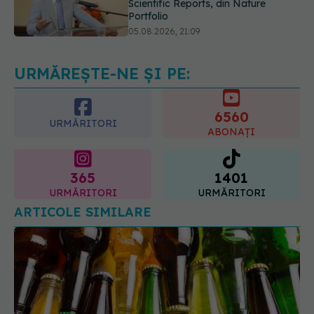
EXCLUSIV
Tratamentul modern al
cancerelor ginecologice. Dr. Sorin
Bogdan (SANADOR), la DC Medical
și DC News
06.08.2026, 10:29
URMĂREȘTE-NE ȘI PE:
6560
URMĂRITORI
ABONAȚI
365
1401
URMĂRITORI
URMĂRITORI
ARTICOLE SIMILARE