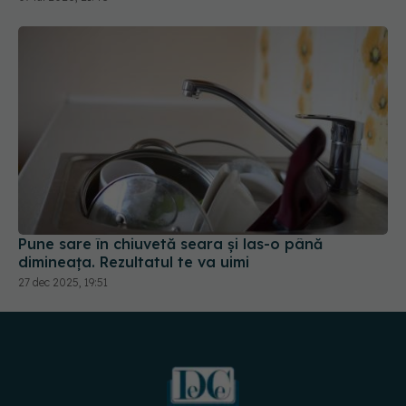
Pune sare în chiuvetă seara și las-o până
dimineața. Rezultatul te va uimi
27 dec 2025, 19:51