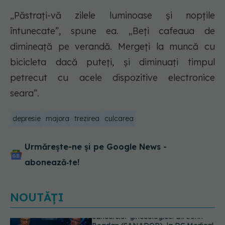
„Păstrați-vă zilele luminoase și nopțile
întunecate”, spune ea. „Beți cafeaua de
dimineață pe verandă. Mergeți la muncă cu
bicicleta dacă puteți, și diminuați timpul
petrecut cu acele dispozitive electronice
seara”.
depresie
majora
trezirea
culcarea
Urmărește-ne și pe Google News -
abonează‑te!
NOUTĂȚI