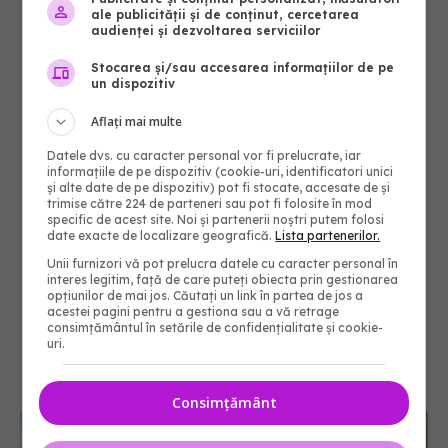
ale publicității și de conținut, cercetarea
audienței și dezvoltarea serviciilor
Stocarea și/sau accesarea informațiilor de pe
un dispozitiv
Aflați mai multe
Datele dvs. cu caracter personal vor fi prelucrate, iar
informațiile de pe dispozitiv (cookie-uri, identificatori unici
și alte date de pe dispozitiv) pot fi stocate, accesate de și
trimise către 224 de parteneri sau pot fi folosite în mod
specific de acest site. Noi și partenerii noștri putem folosi
date exacte de localizare geografică.
Lista partenerilor.
Unii furnizori vă pot prelucra datele cu caracter personal în
interes legitim, față de care puteți obiecta prin gestionarea
opțiunilor de mai jos. Căutați un link în partea de jos a
acestei pagini pentru a gestiona sau a vă retrage
consimțământul în setările de confidențialitate și cookie-
uri.
Consimțământ