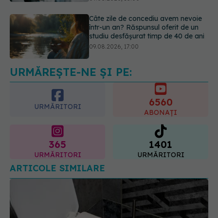
09.08.2026, 17:00
Reclamele din platformele medicale
AI pot influența prescrierea
medicamentelor
09.08.2026, 21:00
URMĂREȘTE-NE ȘI PE:
6560
URMĂRITORI
ABONAȚI
365
1401
URMĂRITORI
URMĂRITORI
ARTICOLE SIMILARE