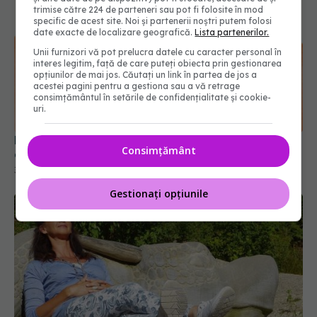
trimise către 224 de parteneri sau pot fi folosite în mod
specific de acest site. Noi și partenerii noștri putem folosi
date exacte de localizare geografică.
Lista partenerilor.
Unii furnizori vă pot prelucra datele cu caracter personal în
interes legitim, față de care puteți obiecta prin gestionarea
opțiunilor de mai jos. Căutați un link în partea de jos a
acestei pagini pentru a gestiona sau a vă retrage
consimțământul în setările de confidențialitate și cookie-
uri.
Hipotiroidism: simptome întâlnite în 6 situații
Consimțământ
diferite
31 dec 2019, 20:39
Gestionați opțiunile