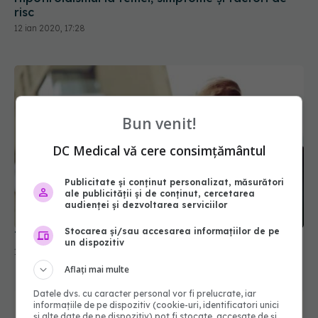
risc
12 ian 2020, 17:28
Bun venit!
DC Medical vă cere consimțământul
Publicitate și conținut personalizat, măsurători
ale publicității și de conținut, cercetarea
audienței și dezvoltarea serviciilor
Stocarea și/sau accesarea informațiilor de pe
Testosteron scăzut la bărbați: ce rol are dieta
un dispozitiv
12 ian 2020, 11:29
Aflați mai multe
Datele dvs. cu caracter personal vor fi prelucrate, iar
informațiile de pe dispozitiv (cookie-uri, identificatori unici
și alte date de pe dispozitiv) pot fi stocate, accesate de și