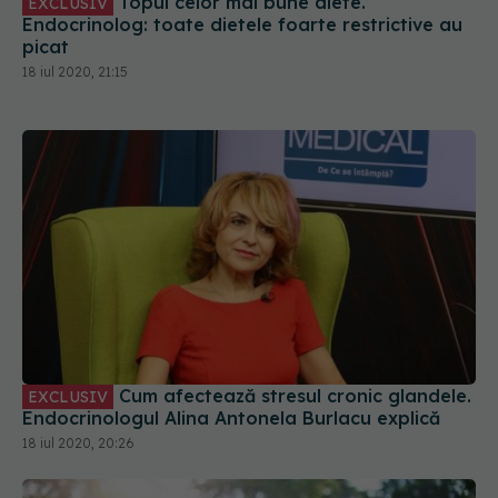
Topul celor mai bune diete.
EXCLUSIV
Endocrinolog: toate dietele foarte restrictive au
picat
18 iul 2020, 21:15
Cum afectează stresul cronic glandele.
EXCLUSIV
Endocrinologul Alina Antonela Burlacu explică
18 iul 2020, 20:26