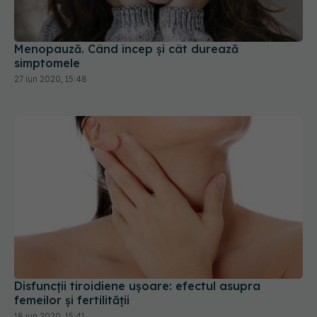
Menopauză. Când încep și cât durează
simptomele
27 iun 2020, 15:48
Disfuncții tiroidiene ușoare: efectul asupra
femeilor și fertilității
18 iun 2020, 15:41