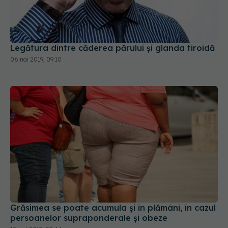
Legătura dintre căderea părului și glanda tiroidă
06 noi 2019, 09:10
Grăsimea se poate acumula şi în plămâni, în cazul
persoanelor supraponderale şi obeze