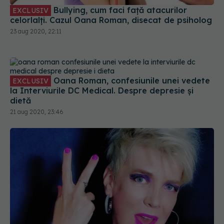
Bullying, cum faci față atacurilor
EXCLUSIV
celorlalți. Cazul Oana Roman, disecat de psiholog
23 aug 2020, 22:11
Oana Roman, confesiunile unei vedete
EXCLUSIV
la Interviurile DC Medical. Despre depresie și
dietă
21 aug 2020, 23:46