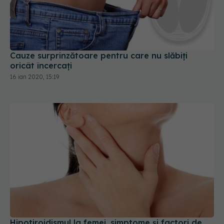
Cauze surprinzătoare pentru care nu slăbiți
oricât încercați
16 ian 2020, 15:19
Hipotiroidismul la femei, simptome și factori de