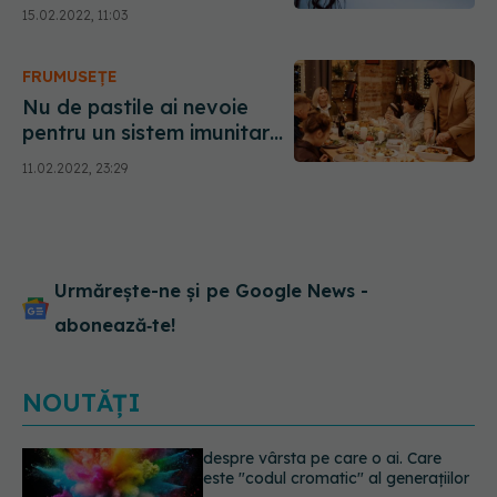
pot ajuta să scapi de
15.02.2022, 11:03
kilogramele în plus
FRUMUSEȚE
Nu de pastile ai nevoie
pentru un sistem imunitar
bun. Iată recomandările
11.02.2022, 23:29
unui nutriționist
Urmărește-ne și pe Google News -
abonează‑te!
NOUTĂȚI
EXCLUSIV
Cancerele care pot fi