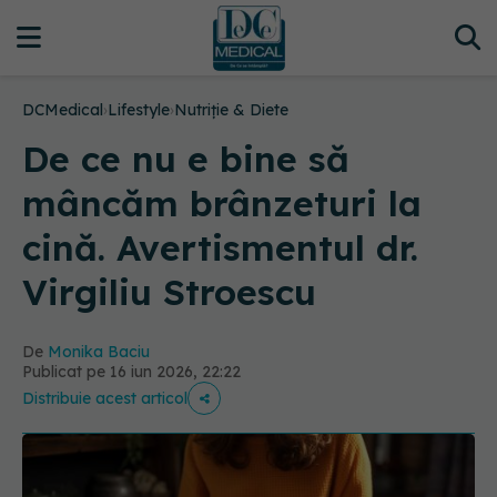
DCMedical
›
Lifestyle
›
Nutriție & Diete
De ce nu e bine să
mâncăm brânzeturi la
cină. Avertismentul dr.
Virgiliu Stroescu
De
Monika Baciu
Publicat pe 16 iun 2026, 22:22
Distribuie acest articol