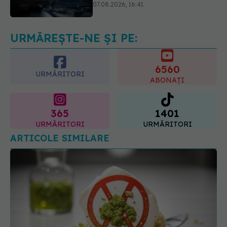
despre vârsta pe care o ai. Care
este "codul cromatic" al generațiilor
07.08.2026, 21:29
URMĂREȘTE-NE ȘI PE:
6560
URMĂRITORI
ABONAȚI
365
1401
URMĂRITORI
URMĂRITORI
ARTICOLE SIMILARE