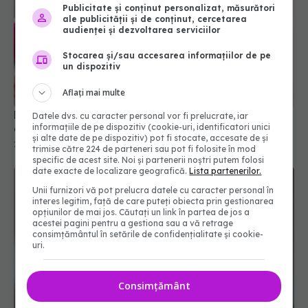
Publicitate și conținut personalizat, măsurători
ale publicității și de conținut, cercetarea
audienței și dezvoltarea serviciilor
Stocarea și/sau accesarea informațiilor de pe
un dispozitiv
Aflați mai multe
De ce sunt periculoase dietele de tip „yo-yo” și
Datele dvs. cu caracter personal vor fi prelucrate, iar
informațiile de pe dispozitiv (cookie-uri, identificatori unici
cum să le eviți
și alte date de pe dispozitiv) pot fi stocate, accesate de și
22 iul 2026, 14:50
trimise către 224 de parteneri sau pot fi folosite în mod
specific de acest site. Noi și partenerii noștri putem folosi
date exacte de localizare geografică.
Lista partenerilor.
Unii furnizori vă pot prelucra datele cu caracter personal în
interes legitim, față de care puteți obiecta prin gestionarea
opțiunilor de mai jos. Căutați un link în partea de jos a
acestei pagini pentru a gestiona sau a vă retrage
consimțământul în setările de confidențialitate și cookie-
uri.
Consimțământ