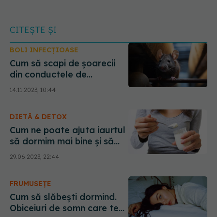
CITEȘTE ȘI
BOLI INFECȚIOASE
Cum să scapi de șoarecii
din conductele de
canalizare. Ce îi atrage în
14.11.2023, 10:44
casa ta. Cum îți dai seama
dacă au intrat în casă
DIETĂ & DETOX
Cum ne poate ajuta iaurtul
să dormim mai bine și să
avem un ten luminos.
29.06.2023, 22:44
Alexandrescu:
Reconstruiește țesuturile
FRUMUSEȚE
care au nevoie de ajutor
Cum să slăbești dormind.
Obiceiuri de somn care te