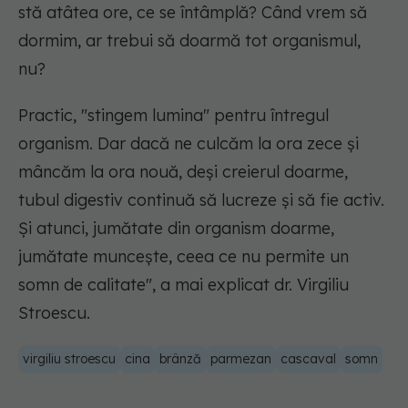
stă atâtea ore, ce se întâmplă? Când vrem să
dormim, ar trebui să doarmă tot organismul,
nu?
Practic, "stingem lumina" pentru întregul
organism. Dar dacă ne culcăm la ora zece și
mâncăm la ora nouă, deși creierul doarme,
tubul digestiv continuă să lucreze și să fie activ.
Și atunci, jumătate din organism doarme,
jumătate muncește, ceea ce nu permite un
somn de calitate",
a mai explicat dr. Virgiliu
Stroescu.
virgiliu stroescu
cina
brânză
parmezan
cascaval
somn