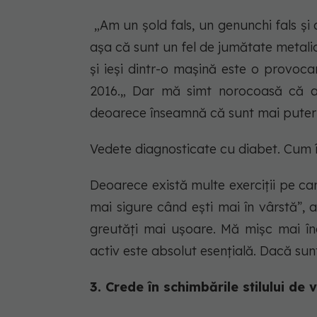
„Am un șold fals, un genunchi fals și a
așa că sunt un fel de jumătate metalic
și ieși dintr-o mașină este o provoca
2016.„ Dar mă simt norocoasă că a
deoarece înseamnă că sunt mai puter
Vedete diagnosticate cu diabet. Cum î
Deoarece există multe exerciții pe car
mai sigure când ești mai în vârstă”, 
greutăți mai ușoare. Mă mișc mai în
activ este absolut esențială. Dacă sunte
3. Crede în schimbările stilului de