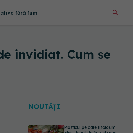
native fără fum
de invidiat. Cum se
NOUTĂȚI
Plasticul pe care îl folosim
zilnic, legat de ficatul gras.