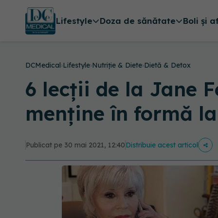
Lifestyle
Doza de sănătate
Boli și a
DCMedical
›
Lifestyle
›
Nutriție & Diete
›
Dietă & Detox
6 lecții de la Jane 
menține în formă la
Publicat pe 30 mai 2021, 12:40
Distribuie acest articol