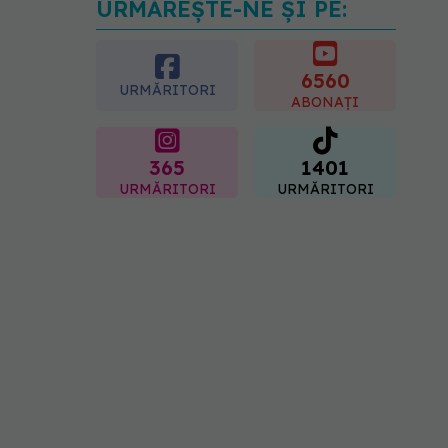
URMĂREȘTE-NE ȘI PE:
Secretul ciocolatei
perfecte a fost descoperit.
Nu se află în rețetă
6560
09.08.2026, 10:00
URMĂRITORI
ABONAȚI
365
1401
URMĂRITORI
URMĂRITORI