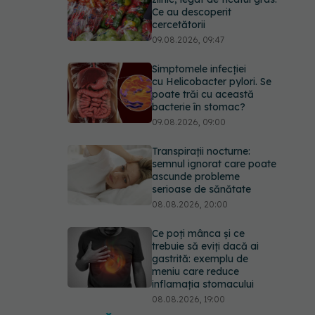
Ce au descoperit
cercetătorii
09.08.2026, 09:47
Simptomele infecției
cu Helicobacter pylori. Se
poate trăi cu această
bacterie în stomac?
09.08.2026, 09:00
Transpirații nocturne:
semnul ignorat care poate
ascunde probleme
serioase de sănătate
08.08.2026, 20:00
Ce poți mânca și ce
trebuie să eviți dacă ai
gastrită: exemplu de
meniu care reduce
inflamația stomacului
08.08.2026, 19:00