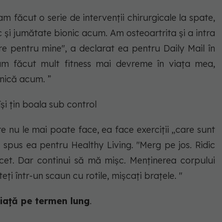
m făcut o serie de intervenții chirurgicale la spate,
 și jumătate bionic acum. Am osteoartrita și a intra
re pentru mine", a declarat ea pentru Daily Mail în
m făcut mult fitness mai devreme în viața mea,
nică acum. ”
și țin boala sub control
e nu le mai poate face, ea face exerciții „care sunt
a spus ea pentru Healthy Living. "Merg pe jos. Ridic
cet. Dar continui să mă mișc. Menținerea corpului
ți într-un scaun cu rotile, mișcați brațele. "
 viață pe termen lung
.