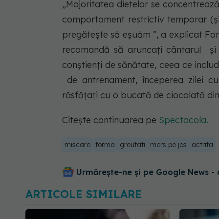
„Majoritatea dietelor se concentreaz
comportament restrictiv temporar (și
pregătește să eșuăm ”, a explicat Fon
recomandă să aruncați cântarul și s
conștienți de sănătate, ceea ce include
de antrenament, începerea zilei cu
răsfățați cu o bucată de ciocolată din
Citește continuarea pe
Spectacola.
miscare
forma
greutati
mers pe jos
actrita
Urmărește-ne și pe Google News - 
ARTICOLE SIMILARE