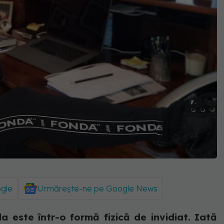
ogle
Urmărește-ne pe Google News
a este într-o formă fizică de invidiat. Iată