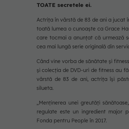
TOATE secretele ei.
Actrița în vârstă de 83 de ani a jucat 
toată lumea o cunoaște ca Grace Hanso
care tocmai a anunțat că urmează să 
cea mai lungă serie originală din servi
Când vine vorba de sănătate și fitne
și colecția de DVD-uri de fitness au fă
vârstă de 83 de ani, actrița își păst
silueta.
„Menținerea unei greutăți sănătoase, a
regulate este un ingredient major 
Fonda pentru People în 2017.