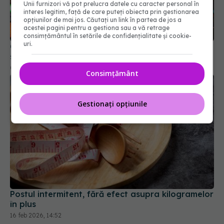
Unii furnizori vă pot prelucra datele cu caracter personal în
interes legitim, față de care puteți obiecta prin gestionarea
opțiunilor de mai jos. Căutați un link în partea de jos a
acestei pagini pentru a gestiona sau a vă retrage
Ce alimente ultraprocesate pot fi bune pentru
consimțământul în setările de confidențialitate și cookie-
sănătate
uri.
09 sep 2025, 19:45
Consimțământ
Gestionați opțiunile
Postul intermitent, fără efect asupra kilogramelor
în plus
16 feb 2026, 14:52