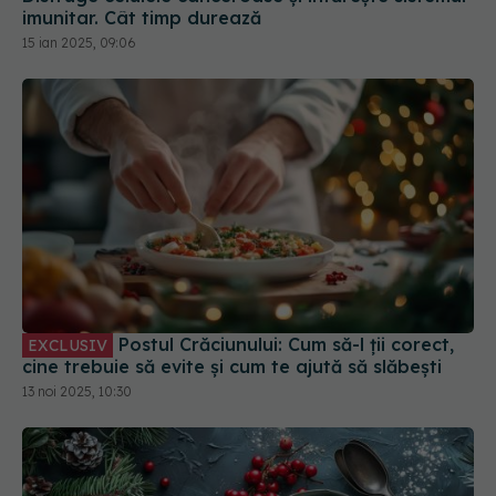
15 ian 2025, 09:06
Postul Crăciunului: Cum să-l ții corect,
EXCLUSIV
cine trebuie să evite și cum te ajută să slăbești
13 noi 2025, 10:30