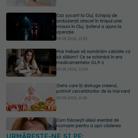
misiuni în Cluj. Șoferul a ajuns la
operație.
09.08.2026, 12:55
Mai trebuie să numărăm caloriile ca
să slăbim? Ce se schimbă în era
medicamentelor GLP-1
09.08.2026, 12:00
Dieta care îți distruge creierul,
potrivit cercetătorilor de la Harvard
09.08.2026, 11:45
Cum folosești uleiul esențial de
rozmarin pentru a opri căderea
părului
09.08.2026, 11:00
URMĂREȘTE-NE ȘI PE:
Ce este testul TORCH și cine trebuie
să-l facă. Ce înseamnă un rezultat