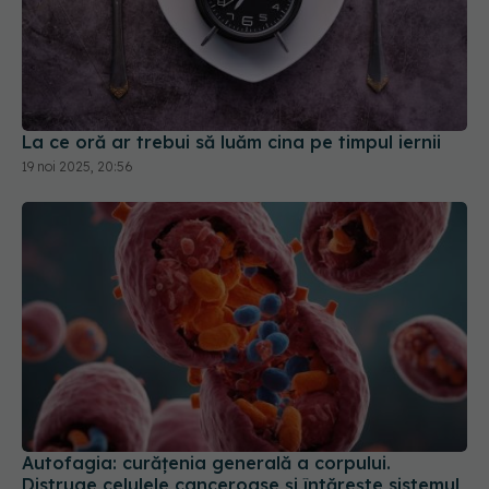
La ce oră ar trebui să luăm cina pe timpul iernii
19 noi 2025, 20:56
Autofagia: curățenia generală a corpului.
Distruge celulele canceroase și întărește sistemul
imunitar. Cât timp durează