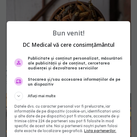
Bun venit!
DC Medical vă cere consimțământul
Alimentele pe bază de insecte, studiate. Cât de
Publicitate și conținut personalizat, măsurători
ale publicității și de conținut, cercetarea
sănătoase sunt, de fapt
audienței și dezvoltarea serviciilor
25 apr 2025, 14:50
Stocarea și/sau accesarea informațiilor de pe
un dispozitiv
Aflați mai multe
Datele dvs. cu caracter personal vor fi prelucrate, iar
informațiile de pe dispozitiv (cookie-uri, identificatori unici
și alte date de pe dispozitiv) pot fi stocate, accesate de și
trimise către 224 de parteneri sau pot fi folosite în mod
specific de acest site. Noi și partenerii noștri putem folosi
date exacte de localizare geografică.
Lista partenerilor.