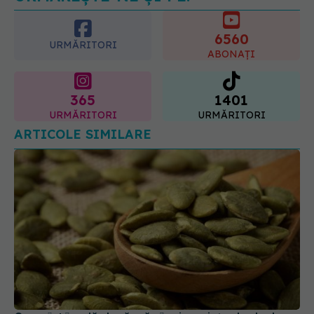
pozitiv
6560
09.08.2026, 13:00
URMĂRITORI
ABONAȚI
365
1401
URMĂRITORI
URMĂRITORI
ARTICOLE SIMILARE
Ce se întâmplă dacă mănânci semințe de dovleac
când vrei să slăbești. Un detaliu te va surprinde