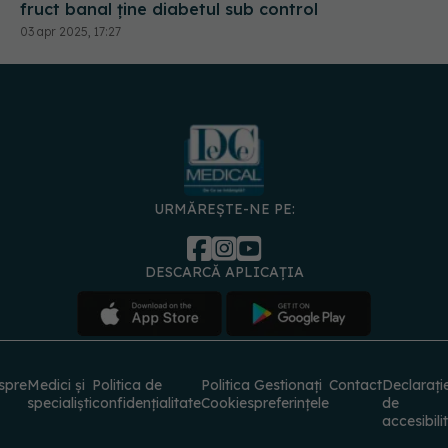
fruct banal ține diabetul sub control
03 apr 2025, 17:27
URMĂREȘTE-NE PE:
DESCARCĂ APLICAȚIA
spre
Medici și
Politica de
Politica
Gestionați
Contact
Declarați
specialiști
confidențialitate
Cookies
preferințele
de
accesibili