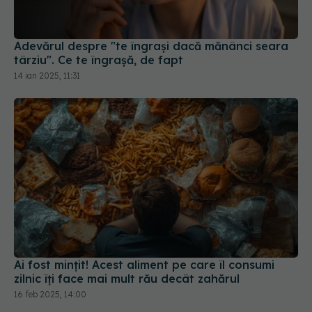
Adevărul despre "te îngrași dacă mănânci seara
târziu". Ce te îngrașă, de fapt
14 ian 2025, 11:31
Ai fost mințit! Acest aliment pe care îl consumi
zilnic îți face mai mult rău decât zahărul
16 feb 2025, 14:00