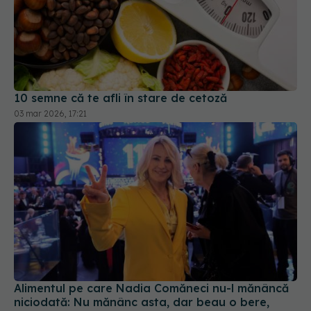
10 semne că te afli în stare de cetoză
03 mar 2026, 17:21
Alimentul pe care Nadia Comăneci nu-l mănâncă
niciodată: Nu mănânc asta, dar beau o bere,