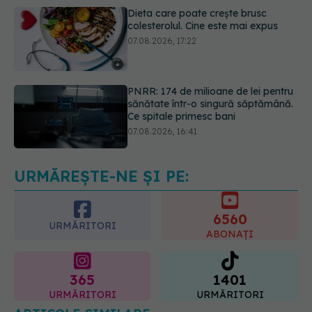
PNRR: 174 de milioane de lei pentru
sănătate într-o singură săptămână.
Ce spitale primesc bani
07.08.2026, 16:41
Ce spune culoarea ta preferată
despre vârsta pe care o ai. Care
este "codul cromatic" al generațiilor
07.08.2026, 21:29
URMĂREȘTE-NE ȘI PE:
6560
URMĂRITORI
ABONAȚI
365
1401
URMĂRITORI
URMĂRITORI