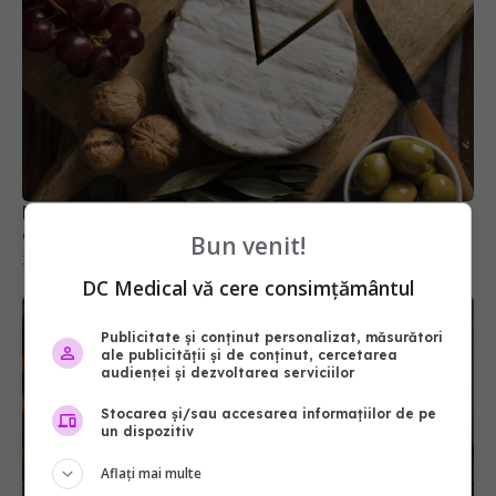
Brânza care îți îmbunătățește memoria. Compusul
din această brânză e secretul unui creier sănătos
Bun venit!
13 ian 2025, 12:51
DC Medical vă cere consimțământul
Publicitate și conținut personalizat, măsurători
ale publicității și de conținut, cercetarea
audienței și dezvoltarea serviciilor
Stocarea și/sau accesarea informațiilor de pe
un dispozitiv
Aflați mai multe