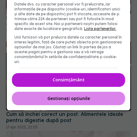
Datele dvs. cu caracter personal vor fi prelucrate, iar
informațiile de pe dispozitiv (cookie-uri, identificatori unici
și alte date de pe dispozitiv) pot fi stocate, accesate de și
Nu mănânci carne? Un studiu spune că ai putea
trimise către 224 de parteneri sau pot fi folosite în mod
avea șanse mai mici să ajungi la 100 de ani
specific de acest site. Noi și partenerii noștri putem folosi
date exacte de localizare geografică.
Lista partenerilor.
31 ian 2026, 15:00
Unii furnizori vă pot prelucra datele cu caracter personal în
interes legitim, față de care puteți obiecta prin gestionarea
opțiunilor de mai jos. Căutați un link în partea de jos a
acestei pagini pentru a gestiona sau a vă retrage
consimțământul în setările de confidențialitate și cookie-
uri.
Consimțământ
Gestionați opțiunile
Cum să închei corect un post. Alimentele ideale
pentru digestie după post
17 apr 2025, 22:05