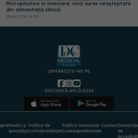
Microplastice în mâncare: cinci surse neașteptate
din alimentația zilnică
10 ian 2026, 16:00
URMĂREȘTE-NE PE:
DESCARCĂ APLICAȚIA
spre
Medici și
Politica de
Politica
Gestionați
Contact
Declarați
specialiști
confidențialitate
Cookies
preferințele
de
accesibili