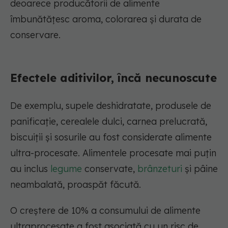
deoarece producătorii de alimente
îmbunătățesc aroma, colorarea și durata de
conservare.
Efectele aditivilor, încă necunoscute
De exemplu, supele deshidratate, produsele de
panificație, cerealele dulci, carnea prelucrată,
biscuiții și sosurile au fost considerate alimente
ultra-procesate. Alimentele procesate mai puțin
au inclus
legume
conservate,
brânzeturi
și pâine
neambalată, proaspăt făcută.
O creștere de 10% a consumului de alimente
ultraprocesate a fost asociată cu un risc de