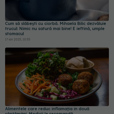
Cum să slăbești cu ciorbă. Mihaela Bilic dezvăluie
trucul: Nimic nu satură mai bine! E ieftină, umple
stomacul
17 ian 2025, 10:55
Alimentele care reduc inflamația în două
săptămâni. Medicii le recomandă