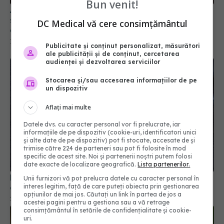
Bun venit!
Alimentul banal care reduce kilogramele, potrivit
studiilor. Îți taie pofta de mâncare și costă doar
DC Medical vă cere consimțământul
câțiva lei
15 iun 2026, 19:56
Publicitate și conținut personalizat, măsurători
ale publicității și de conținut, cercetarea
audienței și dezvoltarea serviciilor
Stocarea și/sau accesarea informațiilor de pe
un dispozitiv
Aflați mai multe
Datele dvs. cu caracter personal vor fi prelucrate, iar
informațiile de pe dispozitiv (cookie-uri, identificatori unici
și alte date de pe dispozitiv) pot fi stocate, accesate de și
trimise către 224 de parteneri sau pot fi folosite în mod
specific de acest site. Noi și partenerii noștri putem folosi
date exacte de localizare geografică.
Lista partenerilor.
Dieta care ar putea proteja creierul mai bine
Unii furnizori vă pot prelucra datele cu caracter personal în
decât cea mediteraneană
interes legitim, față de care puteți obiecta prin gestionarea
opțiunilor de mai jos. Căutați un link în partea de jos a
27 iun 2026, 16:04
acestei pagini pentru a gestiona sau a vă retrage
consimțământul în setările de confidențialitate și cookie-
uri.