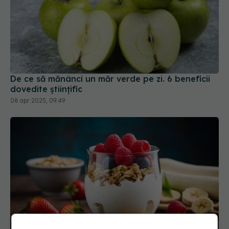
De ce să mănânci un măr verde pe zi. 6 beneficii
dovedite științific
08 apr 2025, 09:49