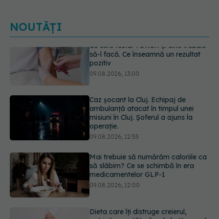
NOUTĂȚI
Caz șocant la Cluj. Echipaj de
ambulanță atacat în timpul unei
misiuni în Cluj. Șoferul a ajuns la
operație.
09.08.2026, 12:55
Mai trebuie să numărăm caloriile ca
să slăbim? Ce se schimbă în era
medicamentelor GLP-1
09.08.2026, 12:00
Dieta care îți distruge creierul,
potrivit cercetătorilor de la Harvard
09.08.2026, 11:45