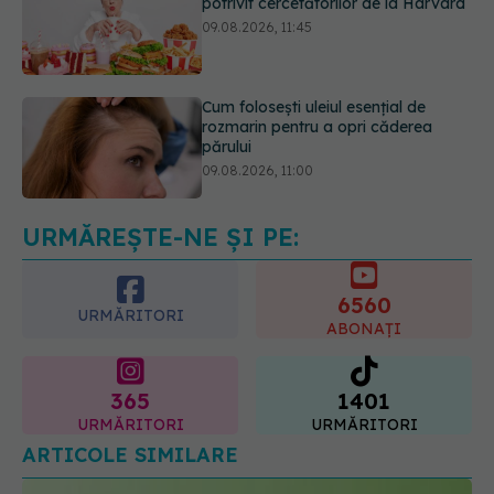
Cum folosești uleiul esențial de
rozmarin pentru a opri căderea
părului
09.08.2026, 11:00
Ce este testul TORCH și cine trebuie
să-l facă. Ce înseamnă un rezultat
pozitiv
09.08.2026, 13:00
URMĂREȘTE-NE ȘI PE:
6560
URMĂRITORI
ABONAȚI
365
1401
URMĂRITORI
URMĂRITORI
ARTICOLE SIMILARE