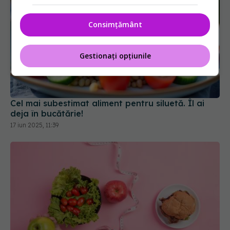
Consimțământ
Gestionați opțiunile
Cel mai subestimat aliment pentru siluetă. Îl ai
deja în bucătărie!
17 iun 2025, 11:39