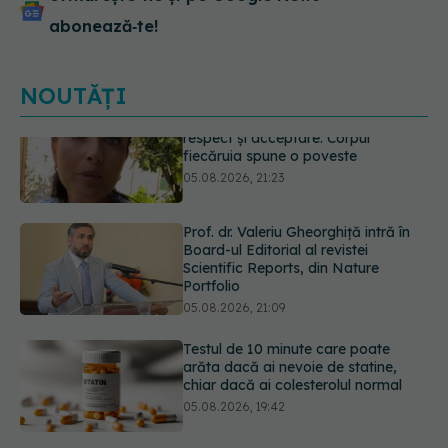
abonează‑te!
NOUTĂȚI
Prof. dr. Valeriu Gheorghiță intră în
Board-ul Editorial al revistei
Scientific Reports, din Nature
Portfolio
05.08.2026, 21:09
Testul de 10 minute care poate
arăta dacă ai nevoie de statine,
chiar dacă ai colesterolul normal
05.08.2026, 19:42
Unde trebuie să ții pâinea când
afară este caniculă. Greșeala care o
usucă sau o umple de mucegai în