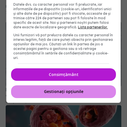
Varza, noul „superaliment” din bucătării. De ce o
Datele dvs. cu caracter personal vor fi prelucrate, iar
recomandă nutriționiștii
informațiile de pe dispozitiv (cookie-uri, identificatori unici
14 mar 2026, 20:35
și alte date de pe dispozitiv) pot fi stocate, accesate de și
trimise către 224 de parteneri sau pot fi folosite în mod
specific de acest site. Noi și partenerii noștri putem folosi
date exacte de localizare geografică.
Lista partenerilor.
Unii furnizori vă pot prelucra datele cu caracter personal în
interes legitim, față de care puteți obiecta prin gestionarea
opțiunilor de mai jos. Căutați un link în partea de jos a
acestei pagini pentru a gestiona sau a vă retrage
consimțământul în setările de confidențialitate și cookie-
uri.
Consimțământ
De ce să mănânci un măr verde pe zi. 6 beneficii
Gestionați opțiunile
dovedite științific
08 apr 2025, 09:49