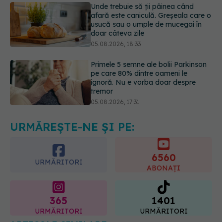
doar câteva zile
05.08.2026, 18:33
Primele 5 semne ale bolii Parkinson
pe care 80% dintre oameni le
ignoră. Nu e vorba doar despre
tremor
05.08.2026, 17:31
Gabriela Cristea, manifest pentru
respect și acceptare: Corpul
fiecăruia spune o poveste
05.08.2026, 21:23
URMĂREȘTE-NE ȘI PE:
6560
URMĂRITORI
ABONAȚI
365
1401
URMĂRITORI
URMĂRITORI