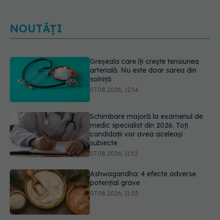
NOUTĂȚI
Schimbare majoră la examenul de
medic specialist din 2026. Toți
candidații vor avea aceleași
subiecte
07.08.2026, 11:52
Ashwagandha: 4 efecte adverse
potențial grave
07.08.2026, 11:03
EXCLUSIV
Ce grăbește apariția
ridurilor. Nu este doar vârsta. Ce
spun dermatologii
07.08.2026, 10:02