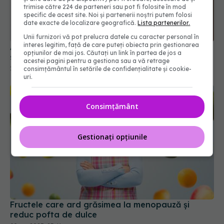
trimise către 224 de parteneri sau pot fi folosite în mod
specific de acest site. Noi și partenerii noștri putem folosi
date exacte de localizare geografică.
Lista partenerilor.
Unii furnizori vă pot prelucra datele cu caracter personal în
interes legitim, față de care puteți obiecta prin gestionarea
Alimentele pe bază de insecte, studiate. Cât de
opțiunilor de mai jos. Căutați un link în partea de jos a
sănătoase sunt, de fapt
acestei pagini pentru a gestiona sau a vă retrage
25 apr 2025, 14:50
consimțământul în setările de confidențialitate și cookie-
uri.
Consimțământ
Gestionați opțiunile
Fructele care ard grăsimea la menopauză și
reduc pofta de dulce