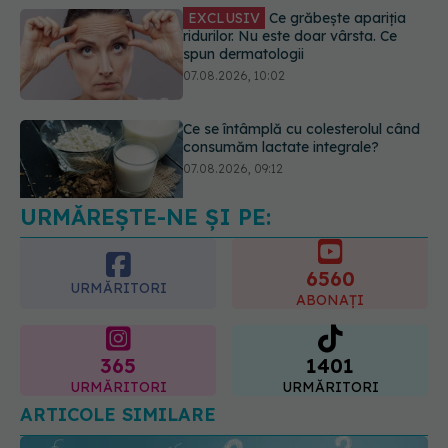
Ce se întâmplă cu colesterolul când
consumăm lactate integrale?
07.08.2026, 09:12
Greșeala care îți crește tensiunea
arterială. Nu este doar sarea din
solniță
07.08.2026, 12:14
URMĂREȘTE-NE ȘI PE:
6560
URMĂRITORI
ABONAȚI
365
1401
URMĂRITORI
URMĂRITORI
ARTICOLE SIMILARE