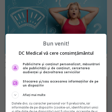
Bun venit!
DC Medical vă cere consimțământul
Slăbești fără să-ți dai seama: 5 trucuri psihologice
care păcălesc creierul
Publicitate și conținut personalizat, măsurători
01 iun 2025, 16:40
ale publicității și de conținut, cercetarea
audienței și dezvoltarea serviciilor
Stocarea și/sau accesarea informațiilor de pe
un dispozitiv
Aflați mai multe
Datele dvs. cu caracter personal vor fi prelucrate, iar
informațiile de pe dispozitiv (cookie-uri, identificatori unici
și alte date de pe dispozitiv) pot fi stocate, accesate de și