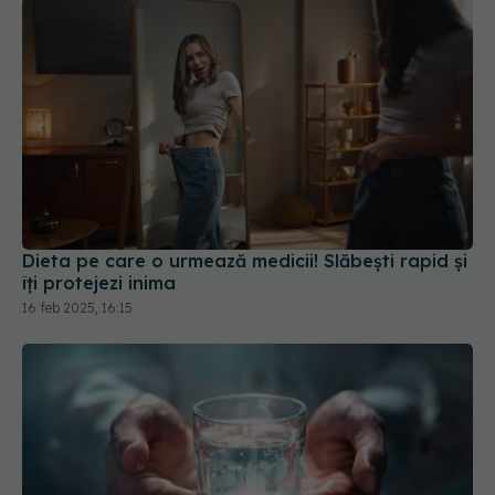
Dieta pe care o urmează medicii! Slăbești rapid și
îți protejezi inima
16 feb 2025, 16:15