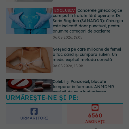
este indicată doar punctual, pentru
anumite categorii de paciente
06.08.2026, 19:05
Greșeala pe care milioane de femei
o fac când își cumpără sutien. Un
medic explică metoda corectă
06.08.2026, 18:08
Colebil și Panzcebil, blocate
temporar în farmacii. ANMDMR
explică de ce a luat măsura
06.08.2026, 16:37
URMĂREȘTE-NE ȘI PE:
Alertă în Europa după un nou caz
de hantavirus Anzi, singura tulpină
care se transmite de la om la om
6560
06.08.2026, 20:06
URMĂRITORI
ABONAȚI
365
1401