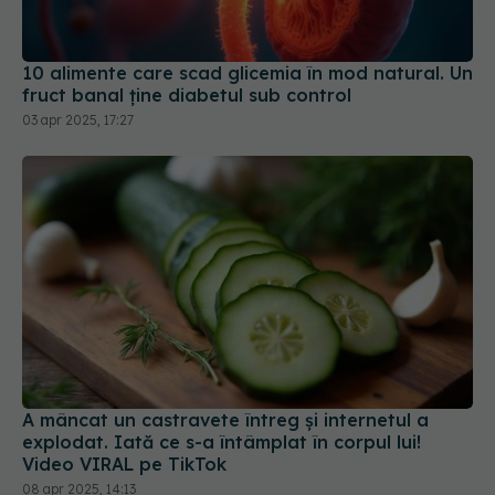
10 alimente care scad glicemia în mod natural. Un
fruct banal ține diabetul sub control
03 apr 2025, 17:27
A mâncat un castravete întreg și internetul a
explodat. Iată ce s-a întâmplat în corpul lui!
Video VIRAL pe TikTok
08 apr 2025, 14:13