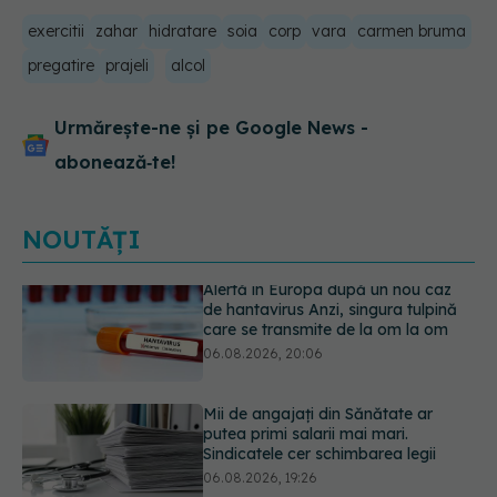
exercitii
zahar
hidratare
soia
corp
vara
carmen bruma
pregatire
prajeli
alcol
Urmărește-ne și pe Google News -
abonează‑te!
NOUTĂȚI
Mii de angajați din Sănătate ar
putea primi salarii mai mari.
Sindicatele cer schimbarea legii
06.08.2026, 19:26
EXCLUSIV
Cancerele ginecologice
care pot fi tratate fără operație. Dr.
Sorin Bogdan (SANADOR): Chirurgia