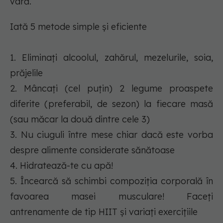
vară.
Iată 5 metode simple și eficiente
1. Eliminați alcoolul, zahărul, mezelurile, soia,
prăjelile
2. Mâncați (cel puțin) 2 legume proaspete
diferite (preferabil, de sezon) la fiecare masă
(sau măcar la două dintre cele 3)
3. Nu ciuguli între mese chiar dacă este vorba
despre alimente considerate sănătoase
4. Hidratează-te cu apă!
5. Încearcă să schimbi compoziția corporală în
favoarea masei musculare! Faceți
antrenamente de tip HIIT și variați exercițiile