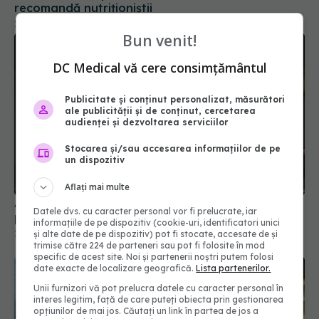
Bun venit!
DC Medical vă cere consimțământul
Publicitate și conținut personalizat, măsurători
ale publicității și de conținut, cercetarea
audienței și dezvoltarea serviciilor
Stocarea și/sau accesarea informațiilor de pe
un dispozitiv
Adevărul despre zahăr: de ce corpul tău chiar NU
Aflați mai multe
poate trăi fără el!
25 iun 2025, 17:41
Datele dvs. cu caracter personal vor fi prelucrate, iar
informațiile de pe dispozitiv (cookie-uri, identificatori unici
și alte date de pe dispozitiv) pot fi stocate, accesate de și
trimise către 224 de parteneri sau pot fi folosite în mod
specific de acest site. Noi și partenerii noștri putem folosi
date exacte de localizare geografică.
Lista partenerilor.
Unii furnizori vă pot prelucra datele cu caracter personal în
interes legitim, față de care puteți obiecta prin gestionarea
opțiunilor de mai jos. Căutați un link în partea de jos a