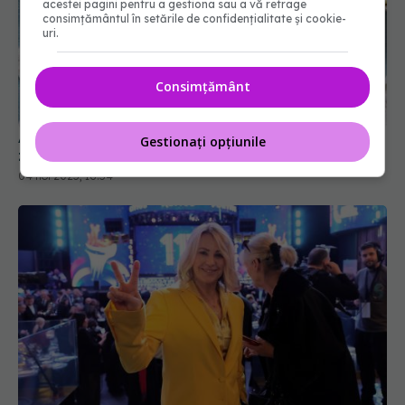
acestei pagini pentru a gestiona sau a vă retrage
consimțământul în setările de confidențialitate și cookie-
uri.
Consimțământ
Adevărul despre micul dejun. Mitul care a rezistat
zeci de ani, spulberat de știință
04 noi 2025, 16:54
Gestionați opțiunile
Alimentul pe care Nadia Comăneci nu-l mănâncă
niciodată: Nu mănânc asta, dar beau o bere,