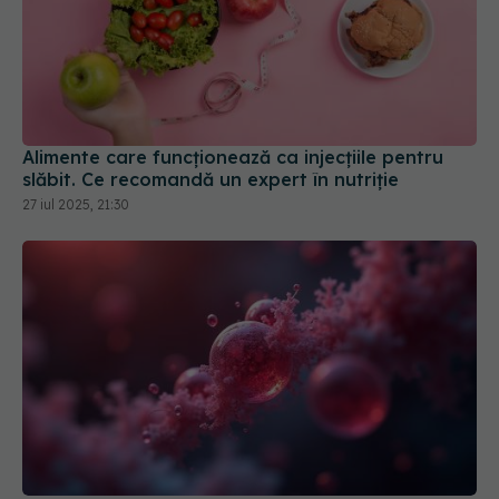
Alimente care funcționează ca injecțiile pentru
slăbit. Ce recomandă un expert în nutriție
27 iul 2025, 21:30
Substanța din corp care provoacă cheaguri de
sânge. Uite singurul FRUCT care o ține sub