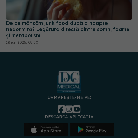
De ce mâncăm junk food după o noapte
nedormită? Legătura directă dintre somn, foame
și metabolism
18 iun 2025, 09:00
URMĂREȘTE-NE PE:
DESCARCĂ APLICAȚIA