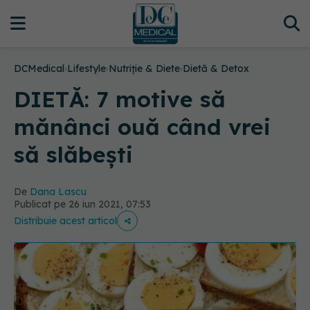
DCMedical
›
Lifestyle
›
Nutriție & Diete
›
Dietă & Detox
DIETĂ: 7 motive să
mănânci ouă când vrei
să slăbești
De
Dana Lascu
Publicat pe 26 iun 2021, 07:53
Distribuie acest articol