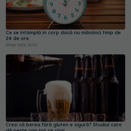
Ce se întâmplă în corp dacă nu mănânci timp de
24 de ore
03 apr 2026, 18:00
Crezi că berea fără gluten e sigură? Studiul care
dă peste cap tot ce știai