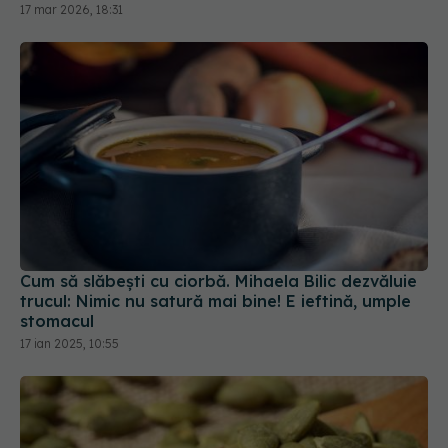
17 mar 2026, 18:31
Cum să slăbești cu ciorbă. Mihaela Bilic dezvăluie
trucul: Nimic nu satură mai bine! E ieftină, umple
stomacul
17 ian 2025, 10:55