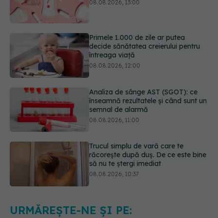
Primele 1.000 de zile ar putea
decide sănătatea creierului pentru
întreaga viață
08.08.2026, 12:00
Analiza de sânge AST (SGOT): ce
înseamnă rezultatele și când sunt un
semnal de alarmă
08.08.2026, 11:00
Trucul simplu de vară care te
răcorește după duș. De ce este bine
să nu te ștergi imediat
08.08.2026, 10:37
Bacteria din intestin care a crescut
forța musculară cu 30%
08.08.2026, 14:00
URMĂREȘTE-NE ȘI PE: