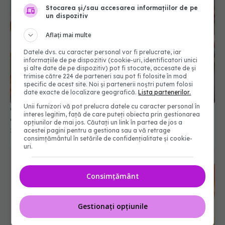
Stocarea și/sau accesarea informațiilor de pe
un dispozitiv
Aflați mai multe
Datele dvs. cu caracter personal vor fi prelucrate, iar
informațiile de pe dispozitiv (cookie-uri, identificatori unici
și alte date de pe dispozitiv) pot fi stocate, accesate de și
trimise către 224 de parteneri sau pot fi folosite în mod
specific de acest site. Noi și partenerii noștri putem folosi
date exacte de localizare geografică.
Lista partenerilor.
Unii furnizori vă pot prelucra datele cu caracter personal în
Cea mai bună băutură pentru slăbit, dezvăluită
interes legitim, față de care puteți obiecta prin gestionarea
de un dietetician
opțiunilor de mai jos. Căutați un link în partea de jos a
acestei pagini pentru a gestiona sau a vă retrage
28 feb 2026, 17:49
consimțământul în setările de confidențialitate și cookie-
uri.
Consimțământ
Gestionați opțiunile