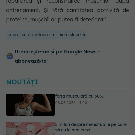
repararea și reconstruirea mușchilor după
antrenament. Și fără cantitatea potrivită de
proteine, mușchii ar putea fi deteriorați.
creier
oua
metabolism
dieta slabesti
Urmărește-ne și pe Google News -
abonează‑te!
NOUTĂȚI
5 mituri despre menstruație pe care
să nu le mai crezi
08.08.2026, 13:00