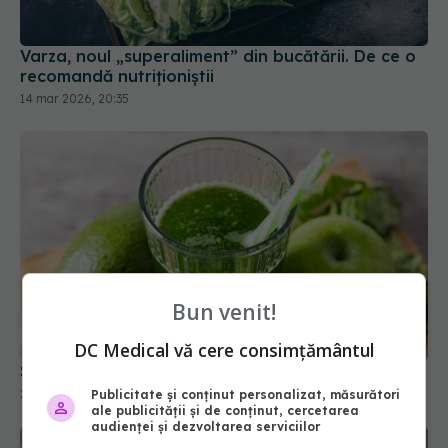
Varza, noul „superaliment” din bucătării. De ce o
recomandă nutriționiștii
14 mar 2026, 20:35
Bun venit!
DC Medical vă cere consimțământul
Sucurile verzi: detox real sau doar marketing?
20 aug 2025, 23:11
Publicitate și conținut personalizat, măsurători
ale publicității și de conținut, cercetarea
audienței și dezvoltarea serviciilor