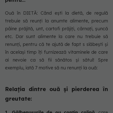
pentru...
Ouă în DIETĂ: Când ești la dietă, de regulă
trebuie să reunți la anumte alimente, precum
pâine prăjită, unt, cartofi prăjiți, cârnați, șuncă
etc. Dar sunt alimente la care nu trebuie să
renunți, pentru că te ajută de fapt s slăbești și
în același timp îți furnizează vitaminele de care
ai nevoie ca să fii sănătos și sătul! Spre
exemplu, iată 7 motive să nu renunți la ouă:
Relația dintre ouă și pierderea în
greutate:
1. Gălbenușurile de ou conțin colină
, care