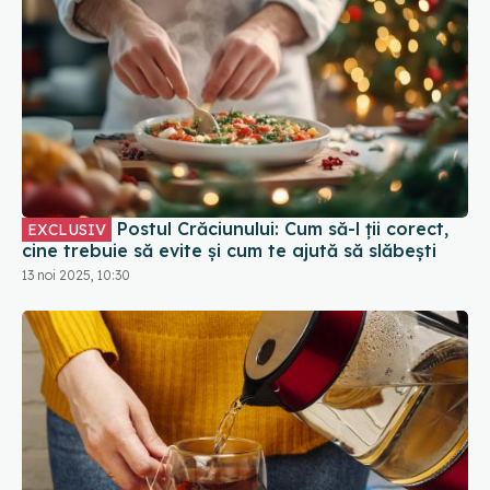
Postul Crăciunului: Cum să-l ții corect,
EXCLUSIV
cine trebuie să evite și cum te ajută să slăbești
13 noi 2025, 10:30