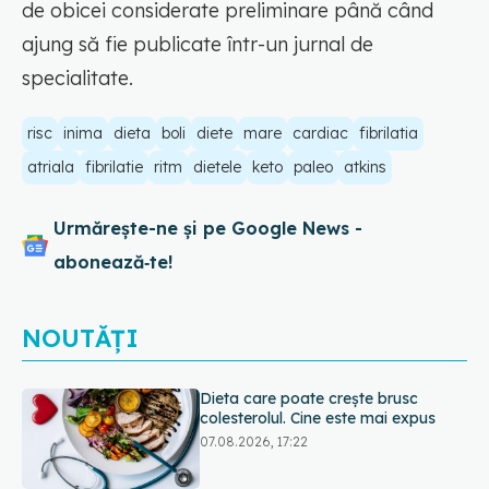
de obicei considerate preliminare până când
ajung să fie publicate într-un jurnal de
specialitate.
risc
inima
dieta
boli
diete
mare
cardiac
fibrilatia
atriala
fibrilatie
ritm
dietele
keto
paleo
atkins
Urmărește-ne și pe Google News -
abonează‑te!
NOUTĂȚI
PNRR: 174 de milioane de lei pentru
sănătate într-o singură săptămână.
Ce spitale primesc bani
07.08.2026, 16:41