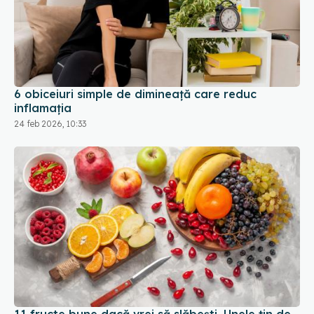
6 obiceiuri simple de dimineață care reduc
inflamația
24 feb 2026, 10:33
11 fructe bune dacă vrei să slăbești. Unele țin de
foame mai bine decât ai crede
17 mar 2026, 18:31