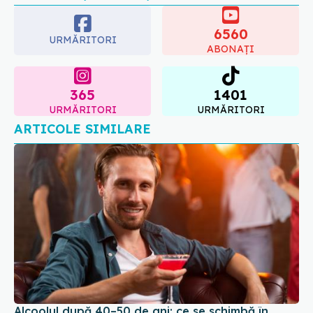
ABONAȚI
365
1401
URMĂRITORI
URMĂRITORI
ARTICOLE SIMILARE
Alcoolul după 40–50 de ani: ce se schimbă în
organism și ce riscuri apar
21 dec 2025, 17:35