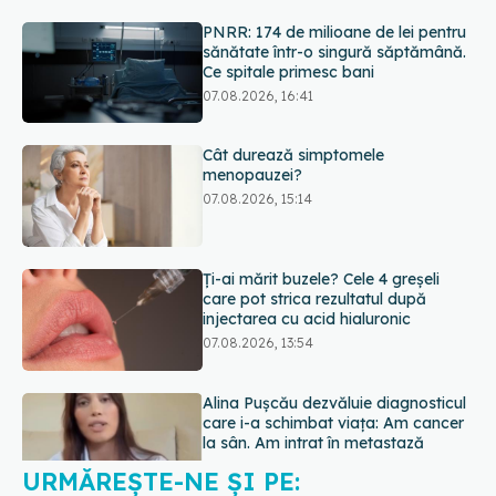
Cât durează simptomele
menopauzei?
07.08.2026, 15:14
Ți-ai mărit buzele? Cele 4 greșeli
care pot strica rezultatul după
injectarea cu acid hialuronic
07.08.2026, 13:54
Alina Pușcău dezvăluie diagnosticul
care i-a schimbat viața: Am cancer
la sân. Am intrat în metastază
07.08.2026, 12:39
URMĂREȘTE-NE ȘI PE:
Dieta care poate crește brusc
colesterolul. Cine este mai expus
07.08.2026, 17:22
6560
URMĂRITORI