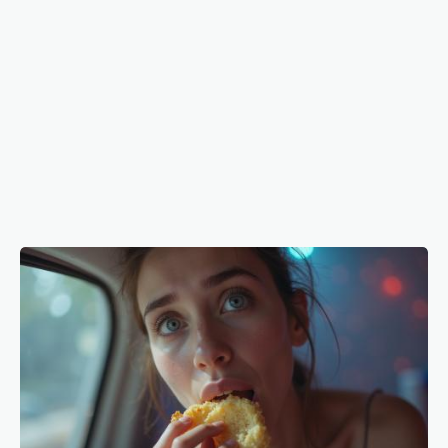
De ce mâncăm junk food după o noapte
nedormită? Legătura directă dintre somn, foame