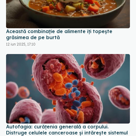
Această combinație de alimente îți topește
grăsimea de pe burtă
12 iun 2025, 17:10
Autofagia: curățenia generală a corpului.
Distruge celulele canceroase și întărește sistemul
imunitar. Cât timp durează
15 ian 2025, 09:06