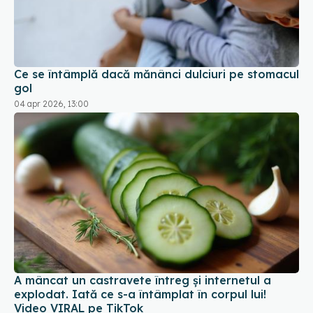
Ce se întâmplă dacă mănânci dulciuri pe stomacul
gol
04 apr 2026, 13:00
A mâncat un castravete întreg și internetul a
explodat. Iată ce s-a întâmplat în corpul lui!
Video VIRAL pe TikTok
08 apr 2025, 14:13