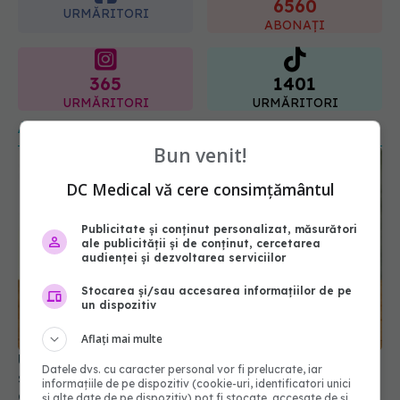
365
1401
URMĂRITORI
URMĂRITORI
ARTICOLE SIMILARE
Bun venit!
DC Medical vă cere consimțământul
Publicitate și conținut personalizat, măsurători
ale publicității și de conținut, cercetarea
audienței și dezvoltarea serviciilor
Stocarea și/sau accesarea informațiilor de pe
Un studiu demontează postul intermitent: nu pare
un dispozitiv
să aibă efect pentru cine vrea să piardă din
greutate
Aflați mai multe
17 feb 2026, 16:19
Datele dvs. cu caracter personal vor fi prelucrate, iar
informațiile de pe dispozitiv (cookie-uri, identificatori unici
și alte date de pe dispozitiv) pot fi stocate, accesate de și