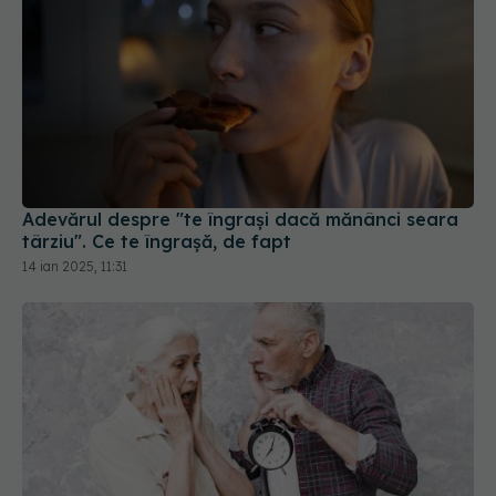
Adevărul despre "te îngrași dacă mănânci seara
târziu". Ce te îngrașă, de fapt
14 ian 2025, 11:31
Cât de mult vei trăi, de fapt? Nu genele decid, ci