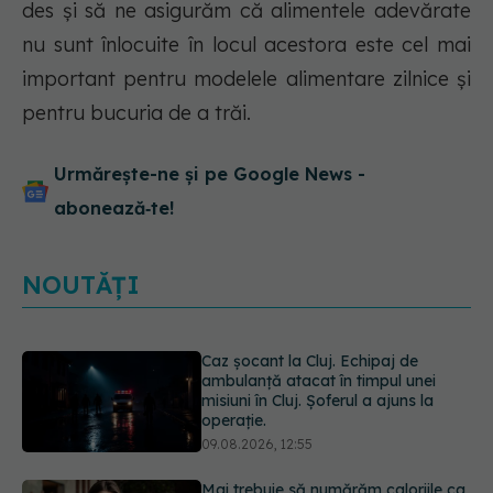
des și să ne asigurăm că alimentele adevărate
nu sunt înlocuite în locul acestora este cel mai
important pentru modelele alimentare zilnice și
pentru bucuria de a trăi.
Urmărește-ne și pe Google News -
abonează‑te!
NOUTĂȚI
Mai trebuie să numărăm caloriile ca
să slăbim? Ce se schimbă în era
medicamentelor GLP-1
09.08.2026, 12:00
Dieta care îți distruge creierul,