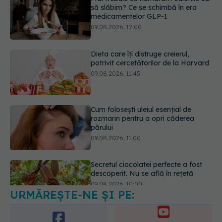
potrivit cercetătorilor de la Harvard
09.08.2026, 11:45
Cum folosești uleiul esențial de
rozmarin pentru a opri căderea
părului
09.08.2026, 11:00
Secretul ciocolatei perfecte a fost
descoperit. Nu se află în rețetă
09.08.2026, 10:00
URMĂREȘTE-NE ȘI PE:
Caz șocant la Cluj. Echipaj de
ambulanță atacat în timpul unei
misiuni în Cluj. Șoferul a ajuns la
6560
operație.
URMĂRITORI
ABONAȚI
09.08.2026, 12:55