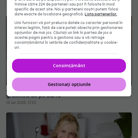
trimise către 224 de parteneri sau pot fi folosite în mod
specific de acest site. Noi și partenerii noștri putem folosi
date exacte de localizare geografică.
Lista partenerilor.
Unii furnizori vă pot prelucra datele cu caracter personal în
interes legitim, față de care puteți obiecta prin gestionarea
opțiunilor de mai jos. Căutați un link în partea de jos a
acestei pagini pentru a gestiona sau a vă retrage
consimțământul în setările de confidențialitate și cookie-
uri.
Consimțământ
Această combinație de alimente îți topește
grăsimea de pe burtă
12 iun 2025, 17:10
Gestionați opțiunile