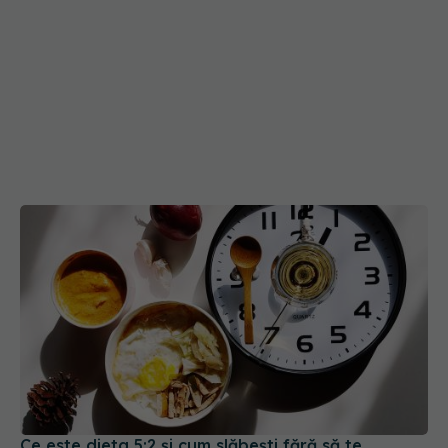
Ce este dieta 5:2 și cum slăbești fără să te
înfometezi. Beneficii pentru corp și minte
14 ian 2025, 15:55