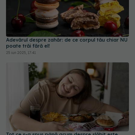
Adevărul despre zahăr: de ce corpul tău chiar NU
poate trăi fără el!
25 iun 2025, 17:41
Tot ce s-a spus până acum despre slăbit este
greșit! De ce "mănâncă mai puțin și mișcă-te mai
mult" nu ajută
12 iul 2025, 19:25