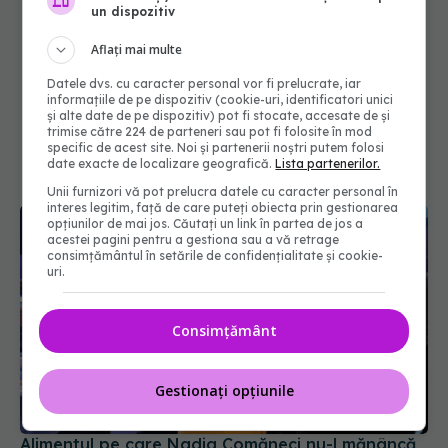
un dispozitiv
Aflați mai multe
Datele dvs. cu caracter personal vor fi prelucrate, iar
informațiile de pe dispozitiv (cookie-uri, identificatori unici
și alte date de pe dispozitiv) pot fi stocate, accesate de și
trimise către 224 de parteneri sau pot fi folosite în mod
specific de acest site. Noi și partenerii noștri putem folosi
date exacte de localizare geografică.
Lista partenerilor.
Unii furnizori vă pot prelucra datele cu caracter personal în
interes legitim, față de care puteți obiecta prin gestionarea
opțiunilor de mai jos. Căutați un link în partea de jos a
acestei pagini pentru a gestiona sau a vă retrage
consimțământul în setările de confidențialitate și cookie-
uri.
Consimțământ
Gestionați opțiunile
Alimentul pe care Nadia Comăneci nu-l mănâncă