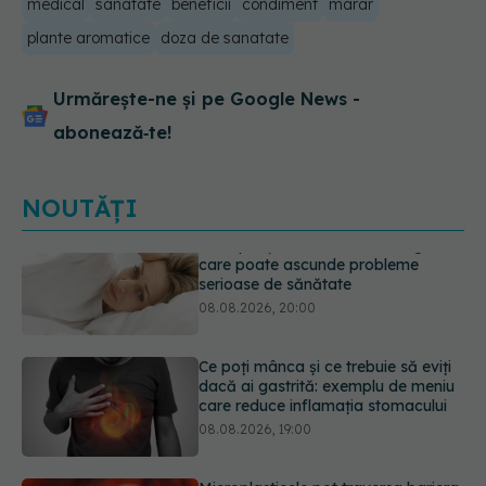
medical
sanatate
beneficii
condiment
marar
plante aromatice
doza de sanatate
Urmărește-ne și pe Google News -
abonează‑te!
NOUTĂȚI
Ce poți mânca și ce trebuie să eviți
dacă ai gastrită: exemplu de meniu
care reduce inflamația stomacului
08.08.2026, 19:00
Microplasticele pot traversa bariera
placentară și modifica hormonii
08.08.2026, 18:00