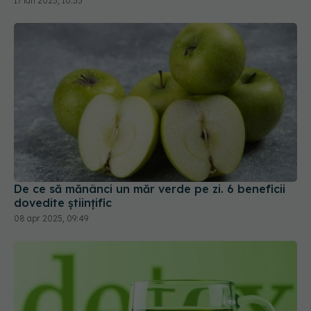
17 ian 2025, 10:55
De ce să mănânci un măr verde pe zi. 6 beneficii
dovedite științific
08 apr 2025, 09:49