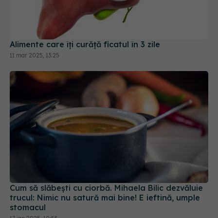
Alimente care îți curăță ficatul în 3 zile
11 mar 2025, 13:25
Cum să slăbești cu ciorbă. Mihaela Bilic dezvăluie
trucul: Nimic nu satură mai bine! E ieftină, umple
stomacul