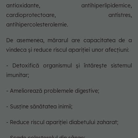
antioxidante, antihiperlipidemice,
cardioprotectoare, antistres,
antihipercolesterolemie.
De asemenea, mărarul are capacitatea de a
vindeca și reduce riscul apariției unor afecțiuni:
- Detoxifică organismul și întărește sistemul
imunitar;
- Ameliorează problemele digestive;
- Susține sănătatea inimii;
- Reduce riscul apariției diabetului zaharat;
- Scade colesterolul din sânge;