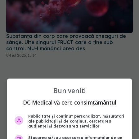
Substanța din corp care provoacă cheaguri de
sânge. Uite singurul FRUCT care o ține sub
control. NU-l mănânci prea des
04 iul 2025, 15:14
Bun venit!
DC Medical vă cere consimțământul
Publicitate și conținut personalizat, măsurători
ale publicității și de conținut, cercetarea
audienței și dezvoltarea serviciilor
Stocarea și/sau accesarea informațiilor de pe