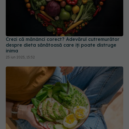
Crezi că mănânci corect? Adevărul cutremurător
despre dieta sănătoasă care îți poate distruge
inima
25 iun 2025, 15:52
Dieta Keto și efectele imediate pe care le are
asupra zahărului din sânge. Cum se compară cu
dieta mediteraneană