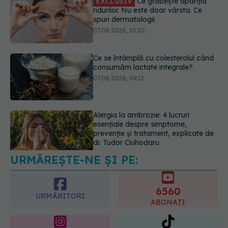
Ce se întâmplă cu colesterolul când
consumăm lactate integrale?
07.08.2026, 09:12
Alergia la ambrozie: 4 lucruri
esențiale despre simptome,
prevenție și tratament, explicate de
dr. Tudor Ciuhodaru
07.08.2026, 08:21
URMĂREȘTE-NE ȘI PE:
Schimbare majoră la examenul de
medic specialist din 2026. Toți
candidații vor avea aceleași
6560
subiecte
URMĂRITORI
ABONAȚI
07.08.2026, 11:52
365
1401
URMĂRITORI
URMĂRITORI
ARTICOLE SIMILARE