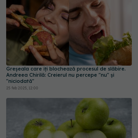
Greșeala care îți blochează procesul de slăbire.
Andreea Chirilă: Creierul nu percepe "nu" și
"niciodată"
25 feb 2025, 12:00