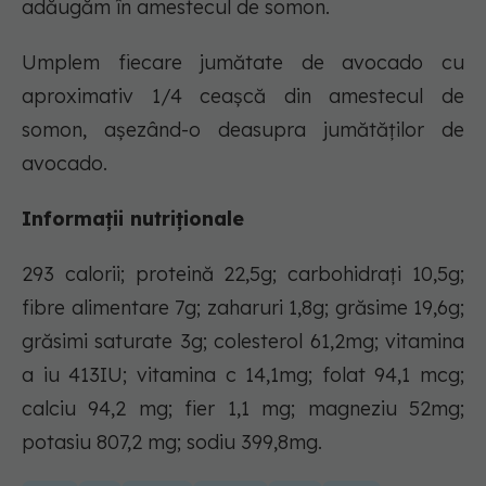
adăugăm în amestecul de somon.
Umplem fiecare jumătate de avocado cu
aproximativ 1/4 ceașcă din amestecul de
somon, așezând-o deasupra jumătăților de
avocado.
Informații nutriționale
293 calorii; proteină 22,5g; carbohidrați 10,5g;
fibre alimentare 7g; zaharuri 1,8g; grăsime 19,6g;
grăsimi saturate 3g; colesterol 61,2mg; vitamina
a iu 413IU; vitamina c 14,1mg; folat 94,1 mcg;
calciu 94,2 mg; fier 1,1 mg; magneziu 52mg;
potasiu 807,2 mg; sodiu 399,8mg.