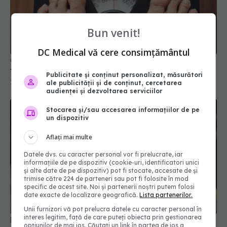
Cum să slăbești fără dietă. Trucul simplu care
funcționează mereu
Bun venit!
13 mar 2025, 14:29
DC Medical vă cere consimțământul
Publicitate și conținut personalizat, măsurători
ale publicității și de conținut, cercetarea
audienței și dezvoltarea serviciilor
Stocarea și/sau accesarea informațiilor de pe
un dispozitiv
Aflați mai multe
Datele dvs. cu caracter personal vor fi prelucrate, iar
informațiile de pe dispozitiv (cookie-uri, identificatori unici
și alte date de pe dispozitiv) pot fi stocate, accesate de și
Detox cu supă de oase: dietă minune sau
trimise către 224 de parteneri sau pot fi folosite în mod
specific de acest site. Noi și partenerii noștri putem folosi
minciună virală?
date exacte de localizare geografică.
Lista partenerilor.
16 iun 2025, 22:28
Unii furnizori vă pot prelucra datele cu caracter personal în
interes legitim, față de care puteți obiecta prin gestionarea
opțiunilor de mai jos. Căutați un link în partea de jos a