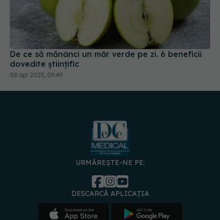
De ce să mănânci un măr verde pe zi. 6 beneficii
dovedite științific
08 apr 2025, 09:49
URMĂREȘTE-NE PE:
DESCARCĂ APLICAȚIA
spre
Medici și
Politica de
Politica
Gestionați
Contact
Declarați
specialiști
confidențialitate
Cookies
preferințele
de