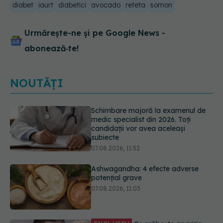
diabet
iaurt
diabetici
avocado
reteta
somon
Urmărește-ne și pe Google News -
abonează‑te!
NOUTĂȚI
Ashwagandha: 4 efecte adverse
potențial grave
07.08.2026, 11:03
EXCLUSIV
Ce grăbește apariția
ridurilor. Nu este doar vârsta. Ce
spun dermatologii
07.08.2026, 10:02