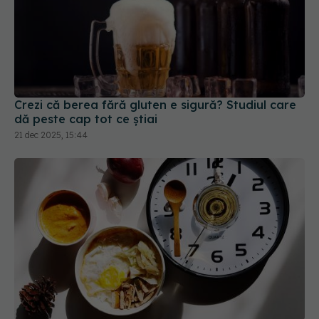
Crezi că berea fără gluten e sigură? Studiul care
dă peste cap tot ce știai
21 dec 2025, 15:44
Ce este dieta 5:2 și cum slăbești fără să te
înfometezi. Beneficii pentru corp și minte
14 ian 2025, 15:55