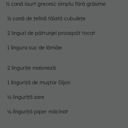
½ cană iaurt grecesc simplu fără grăsime
½ cană de țelină tăiată cubulețe
2 linguri de pătrunjel proaspăt tocat
1 lingura suc de lămâie
2 lingurițe maioneză
1 linguriță de muștar Dijon
⅛ linguriță sare
⅛ linguriță piper măcinat