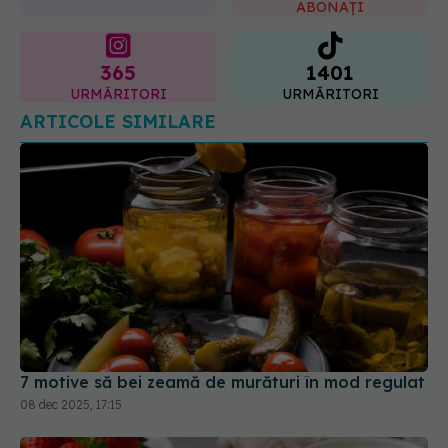
365
1401
URMĂRITORI
URMĂRITORI
ARTICOLE SIMILARE
7 motive să bei zeamă de murături în mod regulat
08 dec 2025, 17:15