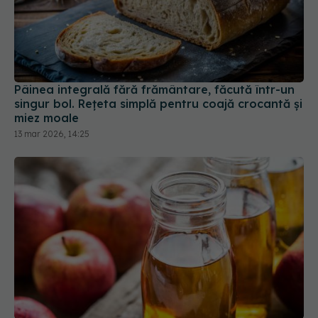
Pâinea integrală fără frământare, făcută într-un
singur bol. Rețeta simplă pentru coajă crocantă și
miez moale
13 mar 2026, 14:25
Ce se întâmplă dacă bei apă cu oțet de mere
dimineața
09 oct 2025, 10:30