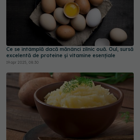
Ce se întâmplă dacă mănânci zilnic ouă. Oul, sursă
excelentă de proteine și vitamine esențiale
19 apr 2025, 08:30
Ce faci dacă ți-a ieșit piureul prea lichid? Soluții
rapide să-l salvezi