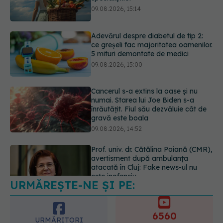
5 mituri demontate de medici
09.08.2026, 15:00
Cancerul s-a extins la oase și nu
numai. Starea lui Joe Biden s-a
înrăutățit. Fiul său dezvăluie cât de
gravă este boala
09.08.2026, 14:52
Prof. univ. dr. Cătălina Poiană (CMR),
avertisment după ambulanța
atacată în Cluj: Fake news-ul nu
este inofensiv
09.08.2026, 14:05
URMĂREȘTE-NE ȘI PE:
Greșeala periculoasă făcută de
bolnavii de rinichi în timpul caniculei
09.08.2026, 16:00
6560
URMĂRITORI
ABONAȚI