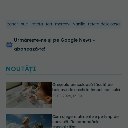
zahar
nuci
reteta
tort
morcovi
vanilie
reteta delicioasa
Urmărește-ne și pe Google News -
abonează‑te!
NOUTĂȚI
Cum alegem alimentele pe timp de
caniculă. Recomandările
specialiștilor
09.08.2026, 15:14
Adevărul despre diabetul de tip 2:
ce greșeli fac majoritatea oamenilor.