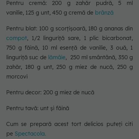
Pentru cremă:
200 g zahăr pudră, 5 ml
vanilie, 125 g unt, 450 g cremă de
brânză
Pentru blat:
100 g scorţişoară, 180 g ananas din
compot
, 1/2 linguriță sare, 1 plic bicarbonat,
750 g făină, 10 ml esență de vanilie, 3 ouă, 1
linguriță suc de
lămâie
, 250 ml smântână, 350 g
zahăr, 180 g unt, 250 g miez de nucă, 250 g
morcovi
Pentru decor:
200 g miez de nucă
Pentru tavă:
unt şi făină
Cum se prepară acest tort delicios puteți citi
pe
Spectacola.