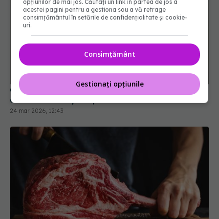
opțiunilor de mai jos. Căutați un link în partea de jos a
acestei pagini pentru a gestiona sau a vă retrage
consimțământul în setările de confidențialitate și cookie-
uri.
Consimțământ
Ce poți bea dacă ai ulcer. Băuturile care pot
calma durerea și susține vindecarea
24 mar 2026, 12:43
Gestionați opțiunile
Carnea roșie slabă curăță intestinul și inima. Cum