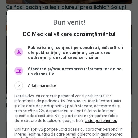
19 ian 2026, 21:49
Bun venit!
DC Medical vă cere consimțământul
Publicitate și conținut personalizat, măsurători
ale publicității și de conținut, cercetarea
audienței și dezvoltarea serviciilor
Stocarea și/sau accesarea informațiilor de pe
un dispozitiv
Cum să închei corect un post. Alimentele ideale
pentru digestie după post
Aflați mai multe
17 apr 2025, 22:05
Datele dvs. cu caracter personal vor fi prelucrate, iar
informațiile de pe dispozitiv (cookie-uri, identificatori unici
și alte date de pe dispozitiv) pot fi stocate, accesate de și
trimise către 224 de parteneri sau pot fi folosite în mod
specific de acest site. Noi și partenerii noștri putem folosi
date exacte de localizare geografică.
Lista partenerilor.
Unii furnizori vă pot prelucra datele cu caracter personal în
interes legitim, față de care puteți obiecta prin gestionarea