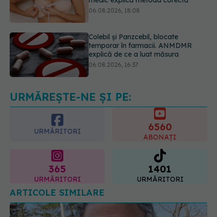
Colebil și Panzcebil, blocate
temporar în farmacii. ANMDMR
explică de ce a luat măsura
06.08.2026, 16:37
Alertă în Europa după un nou caz
de hantavirus Anzi, singura tulpină
care se transmite de la om la om
06.08.2026, 20:06
URMĂREȘTE-NE ȘI PE:
6560
URMĂRITORI
ABONAȚI
365
1401
URMĂRITORI
URMĂRITORI
ARTICOLE SIMILARE