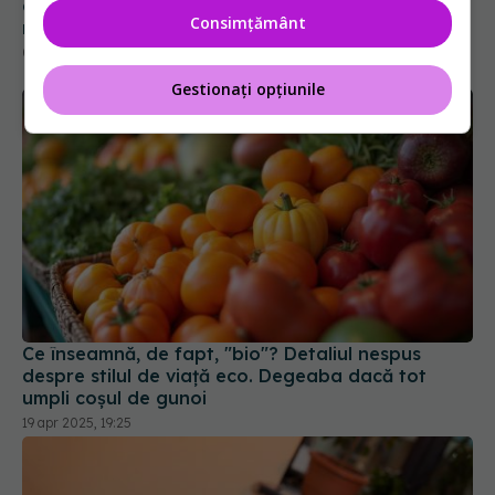
aștepți până să le mănânci, de fapt. Cum știi că
Consimțământ
murăturile sunt gata
05 noi 2024, 15:07
Gestionați opțiunile
Ce înseamnă, de fapt, "bio"? Detaliul nespus
despre stilul de viață eco. Degeaba dacă tot
umpli coșul de gunoi
19 apr 2025, 19:25