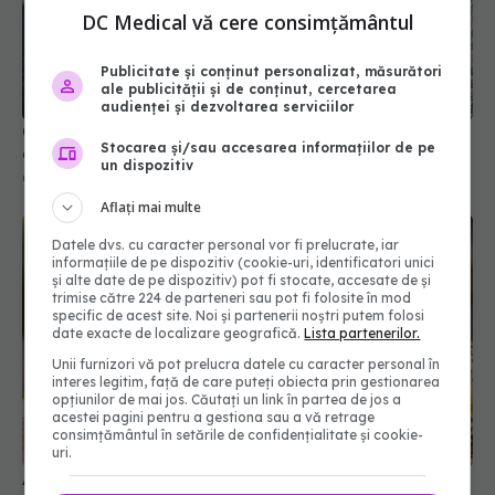
DC Medical vă cere consimțământul
Publicitate și conținut personalizat, măsurători
ale publicității și de conținut, cercetarea
audienței și dezvoltarea serviciilor
Ce sunt striațiile albe de pe pieptul de pui. Cum
Stocarea și/sau accesarea informațiilor de pe
alegi carnea de calitate
un dispozitiv
05 apr 2025, 22:25
Aflați mai multe
Datele dvs. cu caracter personal vor fi prelucrate, iar
informațiile de pe dispozitiv (cookie-uri, identificatori unici
și alte date de pe dispozitiv) pot fi stocate, accesate de și
trimise către 224 de parteneri sau pot fi folosite în mod
specific de acest site. Noi și partenerii noștri putem folosi
date exacte de localizare geografică.
Lista partenerilor.
Unii furnizori vă pot prelucra datele cu caracter personal în
interes legitim, față de care puteți obiecta prin gestionarea
opțiunilor de mai jos. Căutați un link în partea de jos a
acestei pagini pentru a gestiona sau a vă retrage
consimțământul în setările de confidențialitate și cookie-
uri.
Ai pus murături anul acesta? Cât timp trebuie să