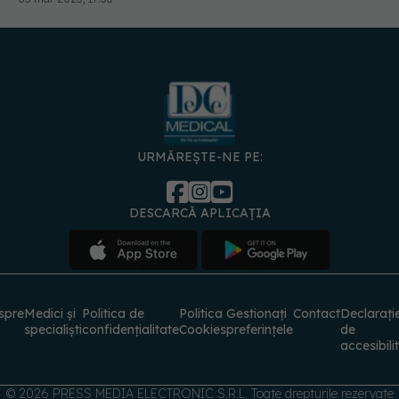
URMĂREȘTE-NE PE:
DESCARCĂ APLICAȚIA
spre
Medici și
Politica de
Politica
Gestionați
Contact
Declarați
specialiști
confidențialitate
Cookies
preferințele
de
accesibili
© 2026 PRESS MEDIA ELECTRONIC S.R.L. Toate drepturile rezervate