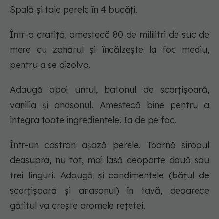
Spală și taie perele în 4 bucăți.
Într-o cratiță, amestecă 80 de mililitri de suc de
mere cu zahărul și încălzește la foc mediu,
pentru a se dizolva.
Adaugă apoi untul, batonul de scorțișoară,
vanilia și anasonul. Amestecă bine pentru a
integra toate ingredientele. Ia de pe foc.
Într-un castron așază perele. Toarnă siropul
deasupra, nu tot, mai lasă deoparte două sau
trei linguri. Adaugă și condimentele (bățul de
scorțișoară și anasonul) în tavă, deoarece
gătitul va crește aromele rețetei.