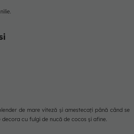
nilie.
si
 blender de mare viteză și amestecați până când se
ecora cu fulgi de nucă de cocos și afine.