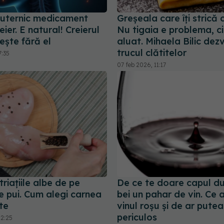
puternic medicament
Greșeala care îți strică c
eier. E natural! Creierul
Nu tigaia e problema, ci
ește fără el
aluat. Mihaela Bilic dez
trucul clătitelor
7:35
07 feb 2026, 11:17
triațiile albe de pe
De ce te doare capul d
e pui. Cum alegi carnea
bei un pahar de vin. Ce
te
vinul roșu și de ar putea 
periculos
22:25