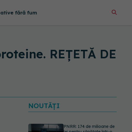
native fără fum
proteine. REȚETĂ DE
NOUTĂȚI
PNRR: 174 de milioane de
lei pentru sănătate într-o