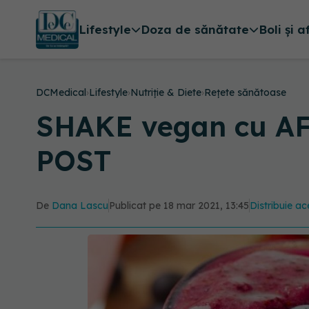
Lifestyle
Doza de sănătate
Boli și a
DCMedical
›
Lifestyle
›
Nutriție & Diete
›
Rețete sănătoase
SHAKE vegan cu AFI
POST
De
Dana Lascu
Publicat pe 18 mar 2021, 13:45
Distribuie ac