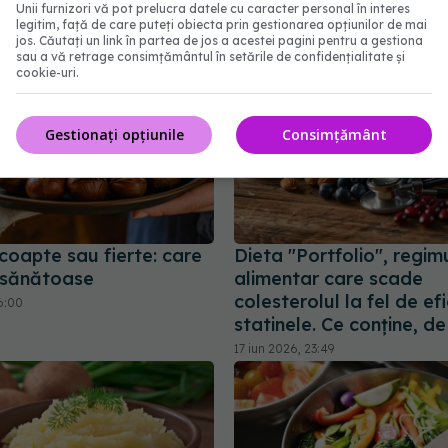
Unii furnizori vă pot prelucra datele cu caracter personal în interes
legitim, față de care puteți obiecta prin gestionarea opțiunilor de mai
jos. Căutați un link în partea de jos a acestei pagini pentru a gestiona
sau a vă retrage consimțământul în setările de confidențialitate și
cookie-uri.
Gestionați opțiunile
Consimțământ
coapte sau fierte: care
Dieta "Portfolio", regim
 sănătoase
alimentar care scade
colesterolul la fel de ef
6:00
statinele. Ce conține, de
17 iun 2026, 23:49