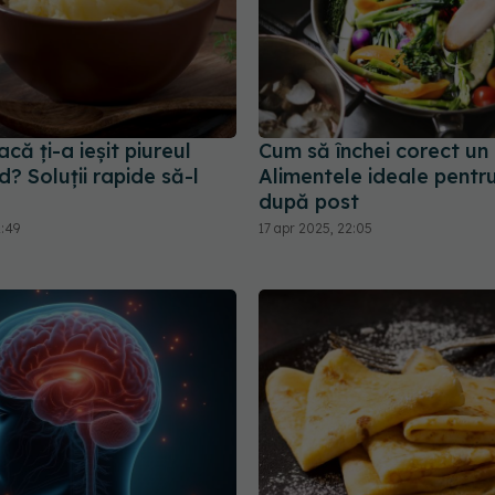
acă ți-a ieșit piureul
Cum să închei corect un 
id? Soluții rapide să-l
Alimentele ideale pentru
după post
1:49
17 apr 2025, 22:05