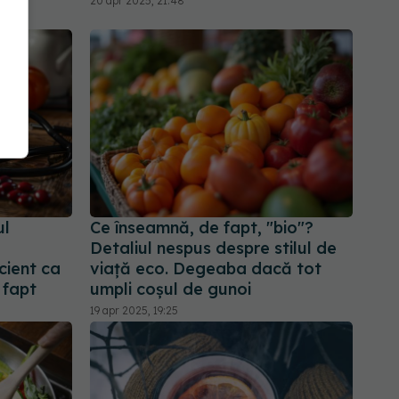
20 apr 2025, 21:48
ul
Ce înseamnă, de fapt, "bio"?
Detaliul nespus despre stilul de
icient ca
viață eco. Degeaba dacă tot
 fapt
umpli coșul de gunoi
19 apr 2025, 19:25