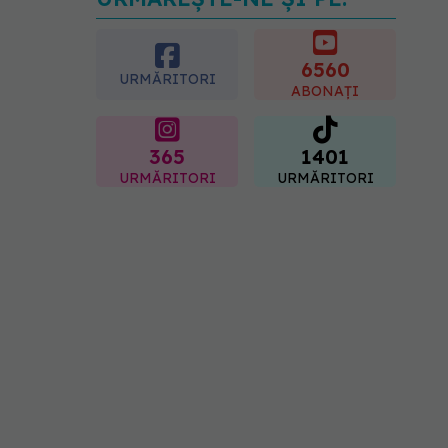
Dieta care poate crește
brusc colesterolul. Cine
este mai expus
6560
07.08.2026, 17:22
URMĂRITORI
ABONAȚI
365
1401
URMĂRITORI
URMĂRITORI