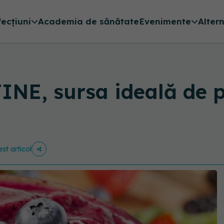
fecțiuni
Academia de sănătate
Evenimente
Alter
NE, sursa ideală de 
est articol