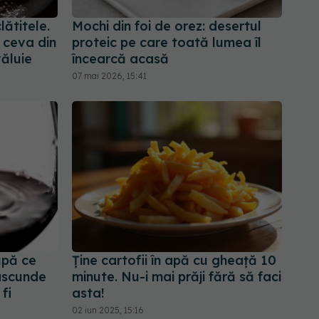
lătitele.
Mochi din foi de orez: desertul
 ceva din
proteic pe care toată lumea îl
văluie
încearcă acasă
07 mai 2026, 15:41
upă ce
Ține cartofii în apă cu gheață 10
 ascunde
minute. Nu-i mai prăji fără să faci
fi
asta!
02 iun 2025, 15:16