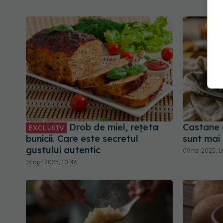
Drob de miel, rețeta
Castane 
EXCLUSIV
bunicii. Care este secretul
sunt mai
gustului autentic
09 noi 2025, 1
15 apr 2025, 10:46