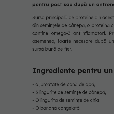
pentru post sau după un antren
Sursa principală de proteine din ace
din semințele de cânepă, o proteină 
conține omega-3 antiinflamatori. Pr
asemenea, foarte necesare după un
sursă bună de fier.
Ingrediente pentru u
- o jumătate de cană de apă,
- 3 lingurițe de semințe de cânepă,
- O linguriță de semințe de chia
- O banană congelată