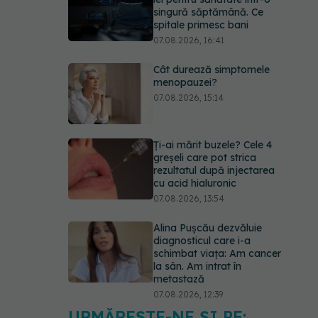
singură săptămână. Ce
spitale primesc bani
07.08.2026, 16:41
Cât durează simptomele
menopauzei?
07.08.2026, 15:14
Ți-ai mărit buzele? Cele 4
greșeli care pot strica
rezultatul după injectarea
cu acid hialuronic
07.08.2026, 13:54
Alina Pușcău dezvăluie
diagnosticul care i-a
schimbat viața: Am cancer
la sân. Am intrat în
metastază
07.08.2026, 12:39
URMĂREȘTE-NE ȘI PE: