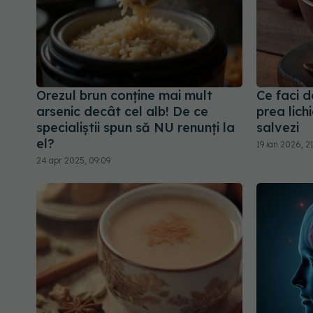
Orezul brun conține mai mult
Ce faci d
arsenic decât cel alb! De ce
prea lich
specialiștii spun să NU renunți la
salvezi
el?
19 ian 2026, 2
24 apr 2025, 09:09