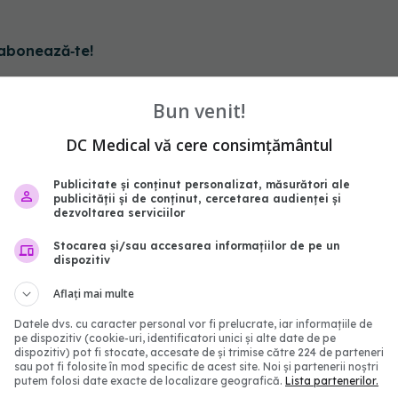
abonează‑te!
Bun venit!
DC Medical vă cere consimțământul
Publicitate și conținut personalizat, măsurători ale
publicității și de conținut, cercetarea audienței și
dezvoltarea serviciilor
Stocarea și/sau accesarea informațiilor de pe un
dispozitiv
Aflați mai multe
irală de pască fără
Ce se întâmplă în corpul
Datele dvs. cu caracter personal vor fi prelucrate, iar informațiile de
ui chef Sorin Bontea:
când renunți la zahăr ti
pe dispozitiv (cookie-uri, identificatori unici și alte date de pe
dispozitiv) pot fi stocate, accesate de și trimise către 224 de parteneri
apidă și delicioasă
de zile
sau pot fi folosite în mod specific de acest site. Noi și partenerii noștri
3:01
16 feb 2025, 18:28
putem folosi date exacte de localizare geografică.
Lista partenerilor.