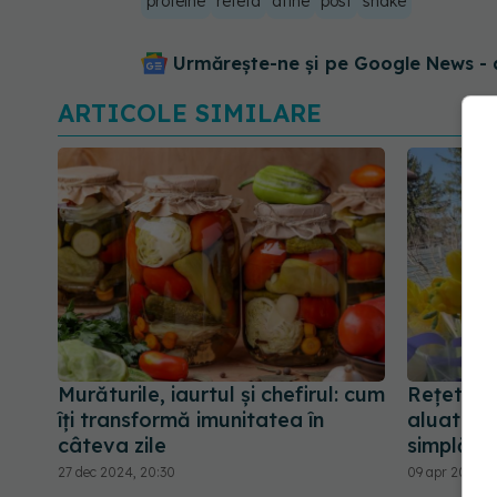
proteine
reteta
afine
post
shake
Urmărește-ne și pe Google News - 
ARTICOLE SIMILARE
Murăturile, iaurtul și chefirul: cum
Rețeta v
îți transformă imunitatea în
aluat a l
câteva zile
simplă, r
27 dec 2024, 20:30
09 apr 2026, 1