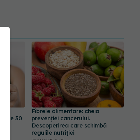
 tău
Fibrele alimentare: cheia
mp de 30
prevenției cancerului.
Descoperirea care schimbă
regulile nutriției