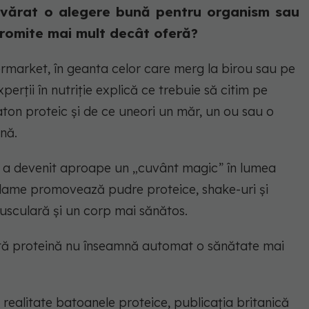
evărat o alegere bună pentru organism sau
romite mai mult decât oferă?
permarket, în geanta celor care merg la birou sau pe
perții în nutriție explică ce trebuie să citim pe
ton proteic și de ce uneori un măr, un ou sau o
nă.
na a devenit aproape un „cuvânt magic” în lumea
 reclame promovează pudre proteice, shake-uri și
sculară și un corp mai sănătos.
ultă proteină nu înseamnă automat o sănătate mai
 realitate batoanele proteice, publicația britanică