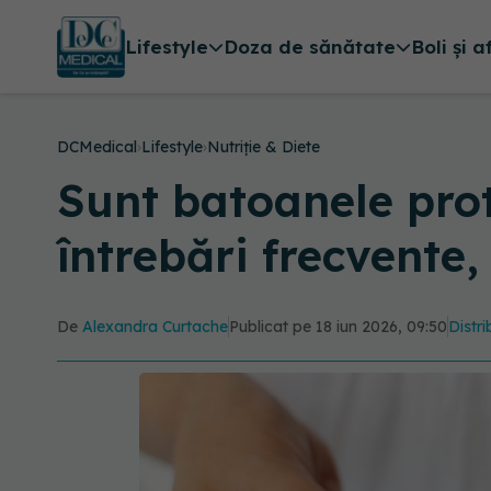
Lifestyle
Doza de sănătate
Boli și a
DCMedical
›
Lifestyle
›
Nutriție & Diete
Sunt batoanele pro
întrebări frecvente,
De
Alexandra Curtache
Publicat pe 18 iun 2026, 09:50
Distri