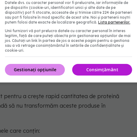
Datele dvs. cu caracter personal vor fi prelucrate, iar informațiile de
pe dispozitiv (cookie-uri, identificatori unici și alte date de pe
oduse care conțin alimente recognoscibile:
dispozitiv) pot fi stocate, accesate de și trimise către 224 de parteneri
sau pot fi folosite în mod specific de acest site. Noi și partenerii noștri
putem folosi date exacte de localizare geografică.
Lista partenerilor.
Unii furnizori vă pot prelucra datele cu caracter personal în interes
legitim, față de care puteți obiecta prin gestionarea opțiunilor de mai
jos. Căutați un link în partea de jos a acestei pagini pentru a gestiona
sau a vă retrage consimțământul în setările de confidențialitate și
cookie-uri.
e forma lor naturală.
Gestionați opțiunile
Consimțământ
r naturală, nu doar proteine izolate sau pulberi”,
ent pentru a crește rapid cantitatea de proteină
andă să nu transformăm aceste produse în
le care conțin: