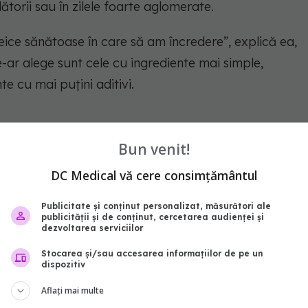
torii sau în zilele foarte aglomerate.
ice sănătoase în care să am încredere”, explică ea,
-ar alege sunt cele cu ingrediente mai simple,
 cu mai puțini aditivi.
oteic înlocuiește constant alimentele reale.
Bun venit!
DC Medical vă cere consimțământul
nu oferă întotdeauna aceiași nutrienți precum o
legume, nuci sau leguminoase.
Publicitate și conținut personalizat, măsurători ale
publicității și de conținut, cercetarea audienței și
dezvoltarea serviciilor
Stocarea și/sau accesarea informațiilor de pe un
uie să căutăm pe etichetă?
dispozitiv
Aflați mai multe
at cu o listă lungă de ingrediente complicate.