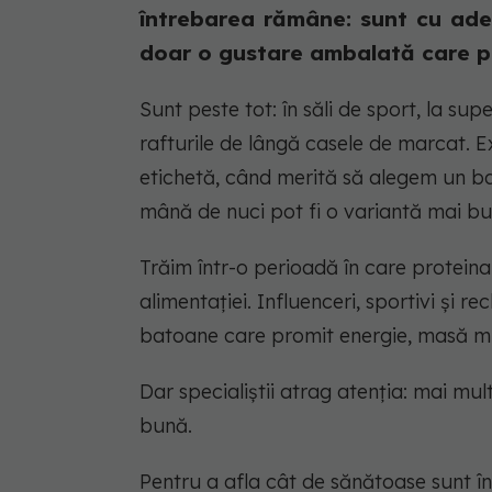
întrebarea rămâne: sunt cu ad
doar o gustare ambalată care p
Sunt peste tot: în săli de sport, la su
rafturile de lângă casele de marcat. Ex
etichetă, când merită să alegem un ba
mână de nuci pot fi o variantă mai bu
Trăim într-o perioadă în care protei
alimentației. Influenceri, sportivi și
batoane care promit energie, masă mu
Dar specialiștii atrag atenția: mai m
bună.
Pentru a afla cât de sănătoase sunt în