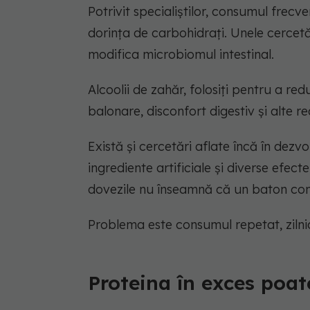
Potrivit specialiștilor, consumul frecv
dorința de carbohidrați. Unele cercetă
modifica microbiomul intestinal.
Alcoolii de zahăr, folosiți pentru a r
balonare, disconfort digestiv și alte re
Există și cercetări aflate încă în dezv
ingrediente artificiale și diverse efect
dovezile nu înseamnă că un baton con
Problema este consumul repetat, zilnic,
Proteina în exces poa