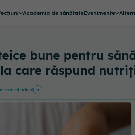
fecțiuni
Academia de sănătate
Evenimente
Alter
teice bune pentru sănă
 la care răspund nutriți
buie acest articol