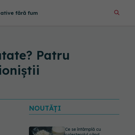
native fără fum
tate? Patru
oniștii
NOUTĂȚI
Ce se întâmplă cu
colesterolul când