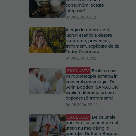
consumăm lactate
integrale?
07.08.2026, 09:12
Alergia la ambrozie: 4
lucruri esențiale despre
simptome, prevenție și
tratament, explicate de dr.
Tudor Ciuhodaru
07.08.2026, 08:21
EXCLUSIV
Brahiterapie
vs radioterapie externă în
cancerul ginecologic. Dr.
Sorin Bogdan (SANADOR)
explică diferența și cum
acționează tratamentul
06.08.2026, 22:49
EXCLUSIV
De ce unele
paciente cu cancer de col
uterin nu mai ajung la
operație. Dr. Sorin Bogdan