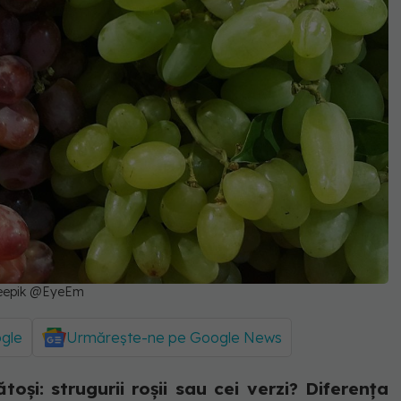
 Freepik @EyeEm
ogle
Urmărește-ne pe Google News
oși: strugurii roșii sau cei verzi? Diferența