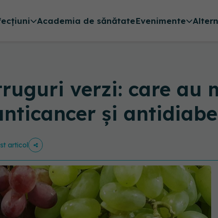
fecțiuni
Academia de sănătate
Evenimente
Alter
truguri verzi: care au 
anticancer și antidiabe
st articol