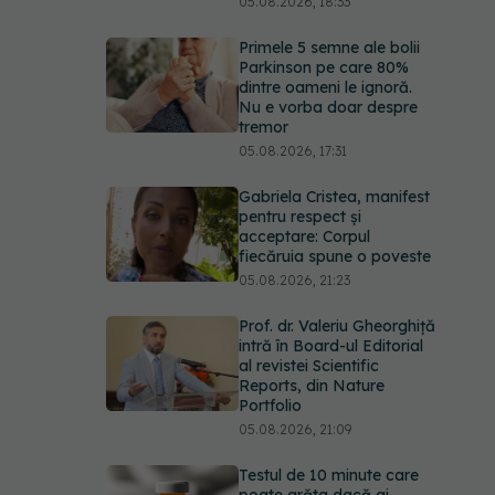
dintre oameni le ignoră.
Nu e vorba doar despre
tremor
05.08.2026, 17:31
Gabriela Cristea, manifest
pentru respect și
acceptare: Corpul
fiecăruia spune o poveste
05.08.2026, 21:23
Prof. dr. Valeriu Gheorghiță
intră în Board-ul Editorial
al revistei Scientific
Reports, din Nature
Portfolio
05.08.2026, 21:09
Testul de 10 minute care
poate arăta dacă ai
nevoie de statine, chiar
dacă ai colesterolul
normal