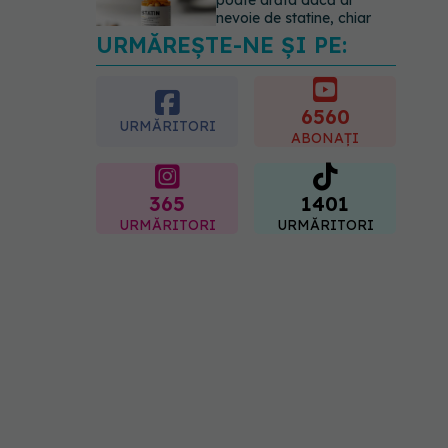
05.08.2026, 19:42
URMĂREȘTE-NE ȘI PE:
Unde trebuie să ții pâinea
când afară este caniculă.
Greșeala care o usucă sau
o umple de mucegai în
6560
URMĂRITORI
doar câteva zile
ABONAȚI
05.08.2026, 18:33
365
1401
URMĂRITORI
URMĂRITORI