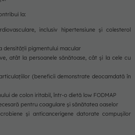
ntribui la:
diovasculare, inclusiv hipertensiune și colesterol
a densității pigmentului macular
ive, atât la persoanele sănătoase, cât și la cele cu
 articulațiilor (beneficii demonstrate deocamdată în
ui de colon iritabil, într-o dietă low FODMAP
ecesară pentru coagulare și sănătatea oaselor
microbiene și anticancerigene datorate compușilor