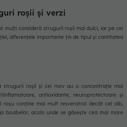
uri roșii și verzi
 mulți consideră strugurii roșii mai dulci, iar pe cei
ției, diferențele importante țin de tipul și cantitatea
să strugurii roșii și cei mov au o concentrație mai
inflamatoare, antioxidante, neuroprotectoare și
l roșu conține mai mult resveratrol decât cel alb,
ja boabelor, acolo unde se găsește cea mai mare