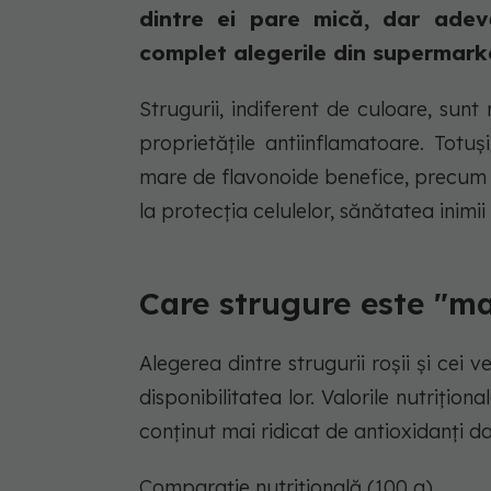
dintre ei pare mică, dar adev
complet alegerile din supermark
Strugurii, indiferent de culoare, sun
proprietățile antiinflamatoare. Totuș
mare de flavonoide benefice, precum 
la protecția celulelor, sănătatea inim
Care strugure este "m
Alegerea dintre strugurii roșii și cei 
disponibilitatea lor. Valorile nutriționa
conținut mai ridicat de antioxidanți dat
Comparație nutrițională (100 g)