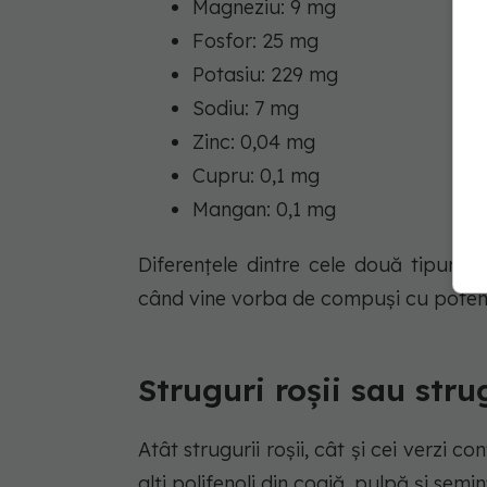
Magneziu: 9 mg
Fosfor: 25 mg
Potasiu: 229 mg
Sodiu: 7 mg
Zinc: 0,04 mg
Cupru: 0,1 mg
Mangan: 0,1 mg
Diferențele dintre cele două tipuri s
când vine vorba de compuși cu potenț
Struguri roșii sau stru
Atât strugurii roșii, cât și cei verzi 
alți polifenoli din coajă, pulpă și semin