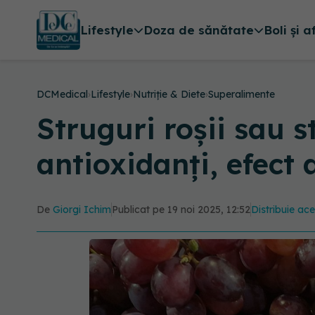
Lifestyle
Doza de sănătate
Boli și a
DCMedical
›
Lifestyle
›
Nutriție & Diete
›
Superalimente
Struguri roșii sau s
antioxidanți, efect 
De
Giorgi Ichim
Publicat pe 19 noi 2025, 12:52
Distribuie ace