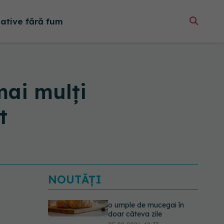
native fără fum
mai mulți
t
NOUTĂȚI
Primele 5 semne ale bolii
Parkinson pe care 80%