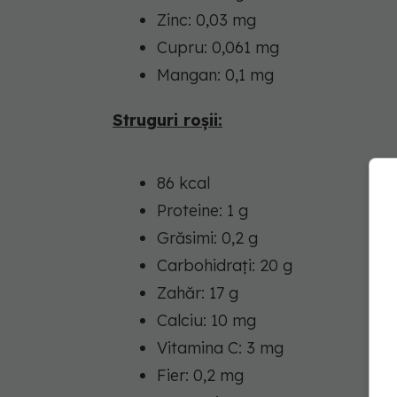
Zinc: 0,03 mg
Cupru: 0,061 mg
Mangan: 0,1 mg
Struguri roșii:
86 kcal
Proteine: 1 g
Grăsimi: 0,2 g
Carbohidrați: 20 g
Zahăr: 17 g
Calciu: 10 mg
Vitamina C: 3 mg
Fier: 0,2 mg