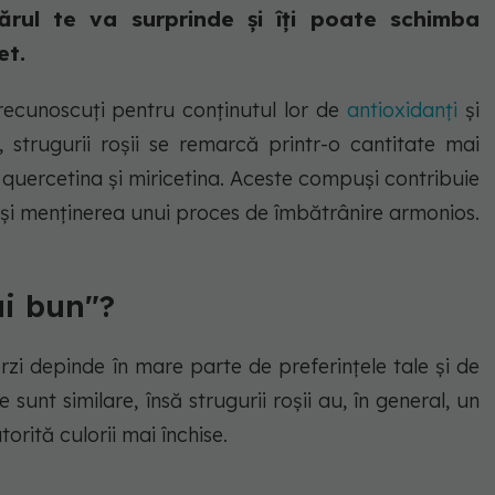
ărul te va surprinde și îți poate schimba
et.
t recunoscuți pentru conținutul lor de
antioxidanți
și
i, strugurii roșii se remarcă printr-o cantitate mai
quercetina și miricetina. Aceste compuși contribuie
ii și menținerea unui proces de îmbătrânire armonios.
ai bun"?
verzi depinde în mare parte de preferințele tale și de
le sunt similare, însă strugurii roșii au, în general, un
orită culorii mai închise.