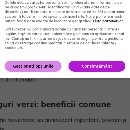
Datele dvs. cu caracter personal vor fi prelucrate, iar informațiile de
pe dispozitiv (cookie-uri, identificatori unici și alte date de pe
dispozitiv) pot fi stocate, accesate de și trimise către 224 de parteneri
sau pot fi folosite în mod specific de acest site. Noi și partenerii noștri
putem folosi date exacte de localizare geografică.
Lista partenerilor.
Unii furnizori vă pot prelucra datele cu caracter personal în interes
legitim, față de care puteți obiecta prin gestionarea opțiunilor de mai
jos. Căutați un link în partea de jos a acestei pagini pentru a gestiona
sau a vă retrage consimțământul în setările de confidențialitate și
cookie-uri.
Gestionați opțiunile
Consimțământ
unt minore, însă strugurii roșii aduc un plus atunci
ial antioxidant.
guri verzi: beneficii comune
conțin resveratrol, un antioxidant important, precum și
țe.