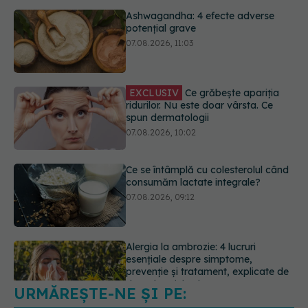
EXCLUSIV
Ce grăbește apariția
ridurilor. Nu este doar vârsta. Ce
spun dermatologii
07.08.2026, 10:02
Ce se întâmplă cu colesterolul când
consumăm lactate integrale?
07.08.2026, 09:12
Alergia la ambrozie: 4 lucruri
esențiale despre simptome,
prevenție și tratament, explicate de
dr. Tudor Ciuhodaru
07.08.2026, 08:21
URMĂREȘTE-NE ȘI PE:
Schimbare majoră la examenul de
medic specialist din 2026. Toți
candidații vor avea aceleași
6560
subiecte
URMĂRITORI