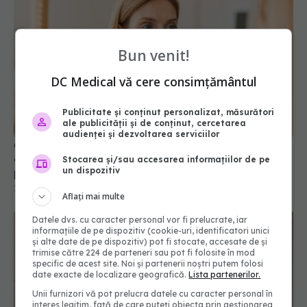
Bun venit!
DC Medical vă cere consimțământul
Crema care te scapă de riduri și îți întinerește
Publicitate și conținut personalizat, măsurători
aspectul tenului. Cum transformă crema de
ale publicității și de conținut, cercetarea
păpădie tenul matur
audienței și dezvoltarea serviciilor
14 mai 2026, 15:51
Stocarea și/sau accesarea informațiilor de pe
un dispozitiv
Aflați mai multe
Datele dvs. cu caracter personal vor fi prelucrate, iar
informațiile de pe dispozitiv (cookie-uri, identificatori unici
și alte date de pe dispozitiv) pot fi stocate, accesate de și
trimise către 224 de parteneri sau pot fi folosite în mod
specific de acest site. Noi și partenerii noștri putem folosi
date exacte de localizare geografică.
Lista partenerilor.
Unii furnizori vă pot prelucra datele cu caracter personal în
interes legitim, față de care puteți obiecta prin gestionarea