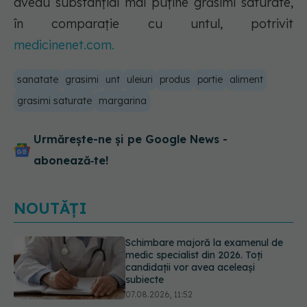
aveau substanțial mai puține grăsimi saturate,
în comparație cu untul, potrivit
medicinenet.com.
sanatate
grasimi
unt
uleiuri
produs
portie
aliment
grasimi saturate
margarina
Urmărește-ne și pe Google News -
abonează‑te!
NOUTĂȚI
Ashwagandha: 4 efecte adverse
potențial grave
07.08.2026, 11:03