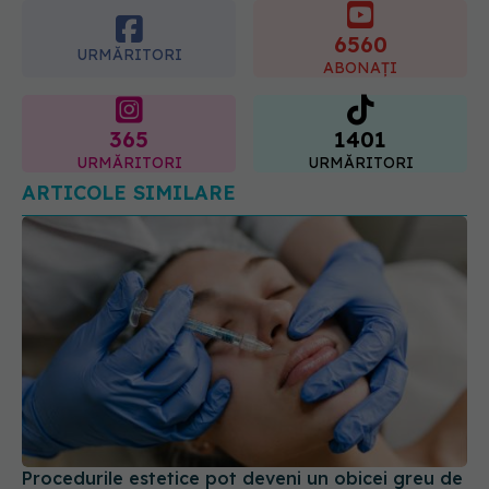
ABONAȚI
07.08.2026, 11:52
365
1401
URMĂRITORI
URMĂRITORI
ARTICOLE SIMILARE
Procedurile estetice pot deveni un obicei greu de
controlat, arată un nou studiu
16 iul 2026, 20:52