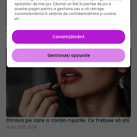
opțiunilor de mai jos. Căutați un link în partea de jos a
acestei pagini pentru a gestiona sau a vă retrage
Există un moment perfect pentru a face duș... și
consimțământul în setările de confidențialitate și cookie-
nu este atunci când crezi tu
uri.
15 iul 2026, 12:43
Consimțământ
Gestionați opțiunile
Otrava pe care o conțin rujurile. Ce trebuie să știi
12 oct 2025, 12:29