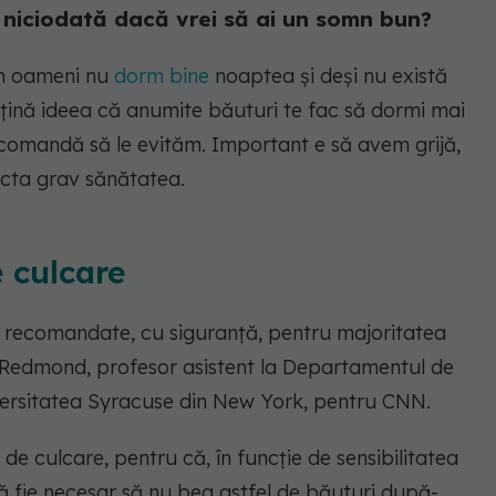
i niciodată dacă vrei să ai un somn bun?
din oameni nu
dorm bine
noaptea și deși nu există
susțină ideea că anumite băuturi te fac să dormi mai
recomandă să le evităm. Important e să avem grijă,
cta grav sănătatea.
e culcare
t recomandate, cu siguranță, pentru majoritatea
y Redmond, profesor asistent la Departamentul de
niversitatea Syracuse din New York, pentru CNN.
de culcare, pentru că, în funcție de sensibilitatea
ă fie necesar să nu bea astfel de băuturi după-