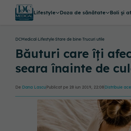
Lifestyle
Doza de sănătate
Boli și a
DCMedical
›
Lifestyle
›
Stare de bine
›
Trucuri utile
Băuturi care îți afe
seara înainte de cu
De
Dana Lascu
Publicat pe 28 iun 2019, 22:08
Distribuie ace