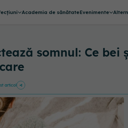
fecțiuni
Academia de sănătate
Evenimente
Alter
ctează somnul: Ce bei și
lcare
st articol