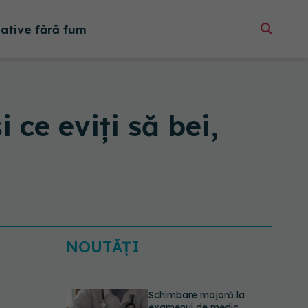
native fără fum
 ce eviți să bei,
NOUTĂȚI
Schimbare majoră la
examenul de medic