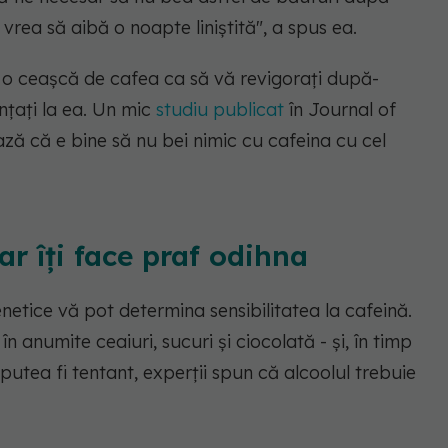
vrea să aibă o noapte liniștită", a spus ea.
i o ceașcă de cafea ca să vă revigorați după-
nțați la ea. Un mic
studiu publicat
în Journal of
ază că e bine să nu bei nimic cu cafeina cu cel
ar îți face praf odihna
tice vă pot determina sensibilitatea la cafeină.
n anumite ceaiuri, sucuri și ciocolată - și, în timp
utea fi tentant, experții spun că alcoolul trebuie