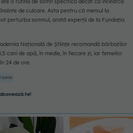
 are o rutină de somn specifică decât că încearcă
nainte de culcare. Asta pentru că mersul la
 pot perturba somnul, arată experții de la Fundația
ademia Națională de Științe recomandă bărbaților
5 cani de apă, în medie, în fiecare zi, iar femeilor
 în 24 de ore.
l somn
abonează‑te!