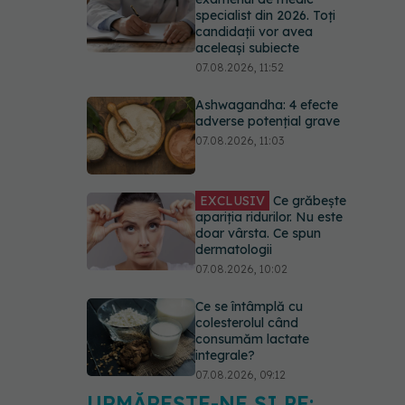
specialist din 2026. Toți
candidații vor avea
aceleași subiecte
07.08.2026, 11:52
Ashwagandha: 4 efecte
adverse potențial grave
07.08.2026, 11:03
EXCLUSIV
Ce grăbește
apariția ridurilor. Nu este
doar vârsta. Ce spun
dermatologii
07.08.2026, 10:02
Ce se întâmplă cu
colesterolul când
consumăm lactate
integrale?
07.08.2026, 09:12
URMĂREȘTE-NE ȘI PE: