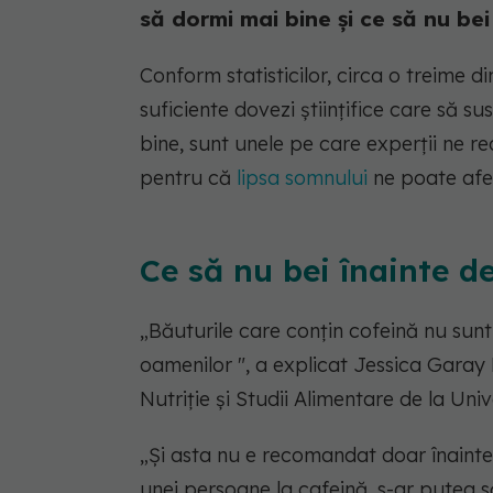
să dormi mai bine și ce să nu be
Conform statisticilor, circa o treime 
suficiente dovezi științifice care să 
bine, sunt unele pe care experții ne 
pentru că
lipsa somnului
ne poate afe
Ce să nu bei înainte d
„Băuturile care conțin cofeină nu sun
oamenilor ", a explicat Jessica Gara
Nutriție și Studii Alimentare de la U
„Și asta nu e recomandat doar înainte 
unei persoane la cafeină, s-ar putea s