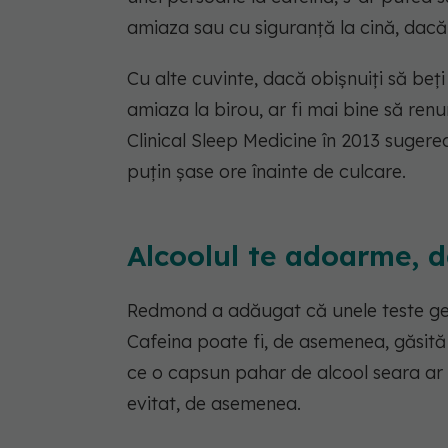
amiaza sau cu siguranță la cină, dacă 
Cu alte cuvinte, dacă obișnuiți să beț
amiaza la birou, ar fi mai bine să renu
Clinical Sleep Medicine în 2013 sugere
puțin șase ore înainte de culcare.
Alcoolul te adoarme, d
Redmond a adăugat că unele teste gene
Cafeina poate fi, de asemenea, găsită î
ce o capsun pahar de alcool seara ar p
evitat, de asemenea.