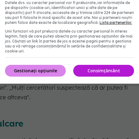
Datele dvs. cu caracter personal vor fi prelucrate, iar informațiile de
pe dispozitiv (cookie-uri, identificatori unici și alte date de pe
ate fi benefic pentru somn, pentru că, odată ce
dispozitiv) pot fi stocate, accesate de și trimise către 224 de parteneri
sau pot fi folosite în mod specific de acest site. Noi și partenerii noștri
n două substanțe chimice asociate cu somnul:
putem folosi date exacte de localizare geografică.
Lista partenerilor.
ui natural al somnului și al trezirii și serotonina,
Unii furnizori vă pot prelucra datele cu caracter personal în interes
legitim, față de care puteți obiecta prin gestionarea opțiunilor de mai
.
jos. Căutați un link în partea de jos a acestei pagini pentru a gestiona
sau a vă retrage consimțământul în setările de confidențialitate și
cookie-uri.
 acest moment există atât de multe cercetări care
Gestionați opțiunile
Consimțământ
elui cald, și care arată că nu este neapărat o
un". „Mulți cercetători suspectează că ar putea fi
ce altceva".
ulcare