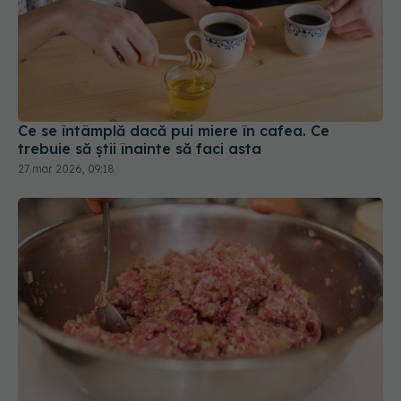
Ce se întâmplă dacă pui miere în cafea. Ce
trebuie să știi înainte să faci asta
27 mar 2026, 09:18
Ce înseamnă dacă vezi pete gri pe carnea tocată
05 feb 2026, 16:58