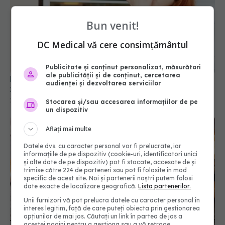
Bun venit!
DC Medical vă cere consimțământul
Pune o cutie cu bicarbonat în frigider și las-o 3
zile. Rezultatul te va uimi
29 dec 2025, 09:20
Publicitate și conținut personalizat, măsurători
ale publicității și de conținut, cercetarea
audienței și dezvoltarea serviciilor
Stocarea și/sau accesarea informațiilor de pe
un dispozitiv
Aflați mai multe
Datele dvs. cu caracter personal vor fi prelucrate, iar
informațiile de pe dispozitiv (cookie-uri, identificatori unici
și alte date de pe dispozitiv) pot fi stocate, accesate de și
trimise către 224 de parteneri sau pot fi folosite în mod
specific de acest site. Noi și partenerii noștri putem folosi
date exacte de localizare geografică.
Lista partenerilor.
Unii furnizori vă pot prelucra datele cu caracter personal în
De ce să prăjești cartofii de 2 ori. Restaurantele
interes legitim, față de care puteți obiecta prin gestionarea
adoră acest truc
opțiunilor de mai jos. Căutați un link în partea de jos a
03 feb 2026, 17:20
acestei pagini pentru a gestiona sau a vă retrage