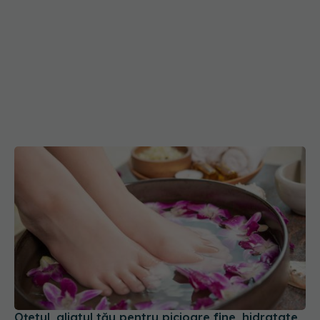
Oțetul, aliatul tău pentru picioare fine, hidratate
și fără miros neplăcut
14 sep 2025, 09:40