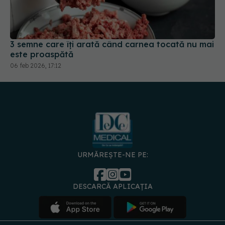
3 semne care îți arată când carnea tocată nu mai
este proaspătă
06 feb 2026, 17:12
URMĂREȘTE-NE PE:
DESCARCĂ APLICAȚIA
spre
Medici și
Politica de
Politica
Gestionați
Contact
Declarați
specialiști
confidențialitate
Cookies
preferințele
de