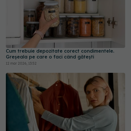
Cum trebuie depozitate corect condimentele.
Greșeala pe care o faci când gătești
12 mar 2026, 13:52
Haine pe care să nu le mai pui niciodată pe
umeraș