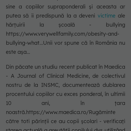
sine a copiilor supraponderali și aceasta ar
putea să ii predispună la a deveni
victime
ale
hărțuirii la școală - bullying
https://www.verywellfamily.com/obesity-and-
bullying-what...Unii vor spune că în România nu
este așa...
Din păcate un studiu recent publicat în Maedica
- A Journal of Clinical Medicine, de colectivul
nostru de la INSMC, documentează dublarea
procentului copiilor cu exces ponderal, în ultimii
10 ani, în țara
noastră.https://www.maedica.ro/Rugăminte
către toti părinții ce au copii școlari - verificați
starea actuală a greutății copilului dvs utilizând