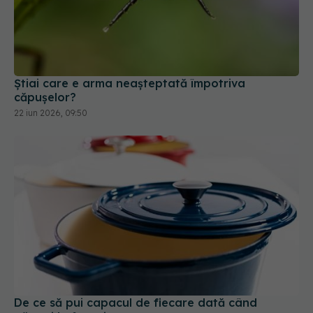
Știai care e arma neașteptată împotriva
căpușelor?
22 iun 2026, 09:50
De ce să pui capacul de fiecare dată când
gătești la foc mic
28 dec 2025, 17:50