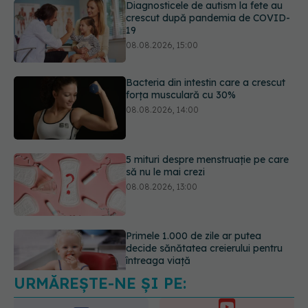
Bacteria din intestin care a crescut
forța musculară cu 30%
08.08.2026, 14:00
5 mituri despre menstruație pe care
să nu le mai crezi
08.08.2026, 13:00
Primele 1.000 de zile ar putea
decide sănătatea creierului pentru
întreaga viață
08.08.2026, 12:00
URMĂREȘTE-NE ȘI PE:
Trucul simplu care face pepenele
verde mult mai ușor de tăiat
08.08.2026, 15:32
6560
URMĂRITORI
ABONAȚI