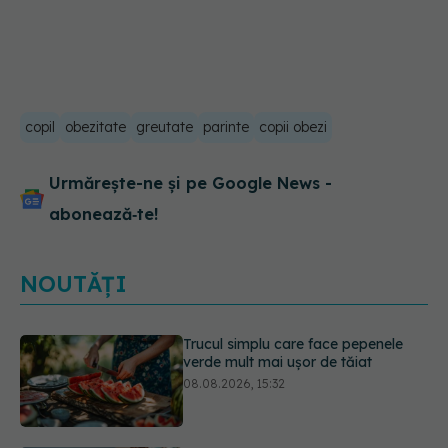
copil
obezitate
greutate
parinte
copii obezi
Urmărește-ne și pe Google News -
abonează‑te!
NOUTĂȚI
Diagnosticele de autism la fete au
crescut după pandemia de COVID-
19
08.08.2026, 15:00