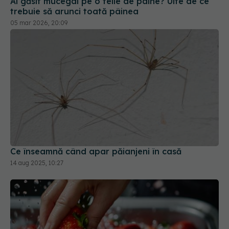
Ai găsit mucegai pe o felie de pâine? Uite de ce
trebuie să arunci toată pâinea
05 mar 2026, 20:09
Ce înseamnă când apar păianjeni în casă
14 aug 2025, 10:27