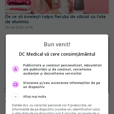
De ce să învelești talpa fierului de călcat cu folie
de aluminiu
28 mai 2026, 14:05
Bun venit!
DC Medical vă cere consimțământul
Publicitate și conținut personalizat, măsurători
ale publicității și de conținut, cercetarea
audienței și dezvoltarea serviciilor
Stocarea și/sau accesarea informațiilor de pe
un dispozitiv
De ce ar trebui să renunți la sandale când zbori.
Aflați mai multe
Detalii surprinzătoare despre siguranța în avion
Datele dvs. cu caracter personal vor fi prelucrate, iar
17 aug 2025, 15:30
informațiile de pe dispozitiv (cookie-uri, identificatori unici
și alte date de pe dispozitiv) pot fi stocate, accesate de și