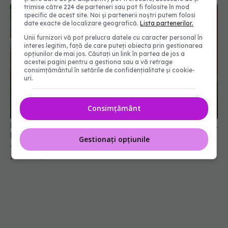
trimise către 224 de parteneri sau pot fi folosite în mod
specific de acest site. Noi și partenerii noștri putem folosi
date exacte de localizare geografică.
Lista partenerilor.
Unii furnizori vă pot prelucra datele cu caracter personal în
interes legitim, față de care puteți obiecta prin gestionarea
opțiunilor de mai jos. Căutați un link în partea de jos a
acestei pagini pentru a gestiona sau a vă retrage
consimțământul în setările de confidențialitate și cookie-
uri.
Consimțământ
Experimentul surprinzător care combate canicula.
De ce cercetătorii recomandă să aplici iaurt pe
Gestionați opțiunile
geamuri în timpul verii
15 iul 2026, 17:52