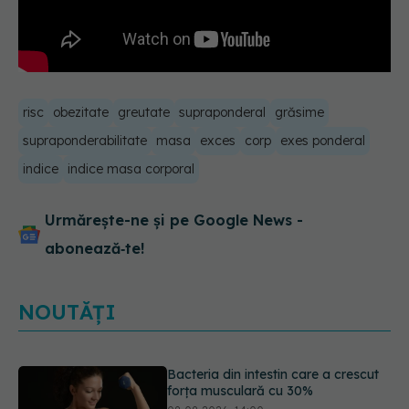
risc
obezitate
greutate
supraponderal
grăsime
supraponderabilitate
masa
exces
corp
exes ponderal
indice
indice masa corporal
Urmărește-ne și pe Google News -
abonează‑te!
NOUTĂȚI
5 mituri despre menstruație pe care
să nu le mai crezi