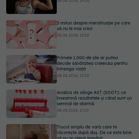
08.08.2026, 13:00
Primele 1.000 de zile ar putea
decide sănătatea creierului pentru
întreaga viață
08.08.2026, 12:00
Analiza de sânge AST (SGOT): ce
înseamnă rezultatele și când sunt un
semnal de alarmă
08.08.2026, 11:00
Trucul simplu de vară care te
răcorește după duș. De ce este bine
să nu te ștergi imediat
08.08.2026, 10:37
Bacteria din intestin care a crescut
forța musculară cu 30%