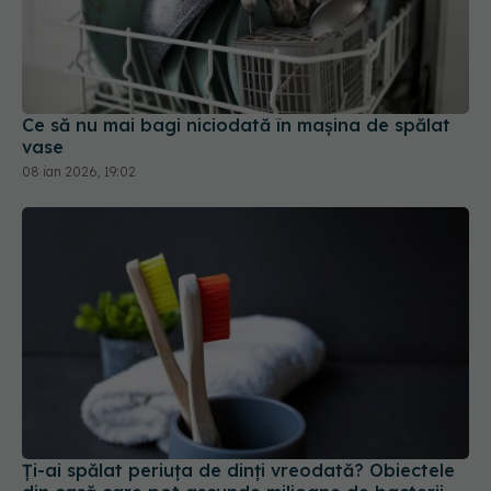
Ce să nu mai bagi niciodată în mașina de spălat
vase
08 ian 2026, 19:02
Ți-ai spălat periuța de dinți vreodată? Obiectele
din casă care pot ascunde milioane de bacterii
15 iul 2026, 08:35