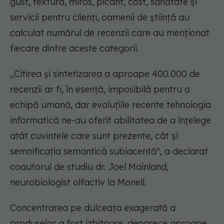
gust, textură, miros, picant, cost, sănătate și
servicii pentru clienți, oamenii de știință au
calculat numărul de recenzii care au menționat
fiecare dintre aceste categorii.
„Citirea și sintetizarea a aproape 400.000 de
recenzii ar fi, în esență, imposibilă pentru o
echipă umană, dar evoluțiile recente tehnologia
informatică ne-au oferit abilitatea de a înțelege
atât cuvintele care sunt prezente, cât și
semnificația semantică subiacentă", a declarat
coautorul de studiu dr. Joel Mainland,
neurobiologist olfactiv la Monell.
Concentrarea pe dulceața exagerată a
produselor a fost izbitoare, deoarece aproape