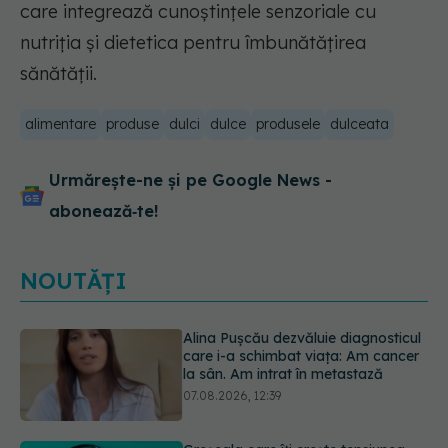
care integrează cunoștințele senzoriale cu
nutriția și dietetica pentru îmbunătățirea
sănătății.
alimentare
produse
dulci
dulce
produsele
dulceata
Urmărește-ne și pe Google News -
abonează‑te!
NOUTĂȚI
Greșeala care îți crește tensiunea
arterială. Nu este doar sarea din
solniță
07.08.2026, 12:14