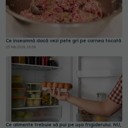
Ce înseamnă dacă vezi pete gri pe carnea tocată
05 feb 2026, 16:58
Ce alimente trebuie să pui pe ușa frigiderului. NU,
nici ouă, nici lapte
29 dec 2025, 11:48