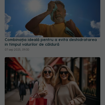
Combinația ideală pentru a evita deshidratarea
în timpul valurilor de căldură
07 sep 2025, 09:30
Greșelile care te fac să pari mai scundă și cu
forme. Adina Buzatu spune ce trebuie să porți