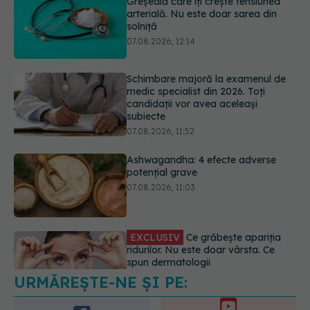
Schimbare majoră la examenul de
medic specialist din 2026. Toți
candidații vor avea aceleași
subiecte
07.08.2026, 11:52
Ashwagandha: 4 efecte adverse
potențial grave
07.08.2026, 11:03
EXCLUSIV
Ce grăbește apariția
ridurilor. Nu este doar vârsta. Ce
spun dermatologii
07.08.2026, 10:02
URMĂREȘTE-NE ȘI PE:
Alina Pușcău dezvăluie diagnosticul
care i-a schimbat viața: Am cancer
la sân. Am intrat în metastază
6560
07.08.2026, 12:39
URMĂRITORI
ABONAȚI