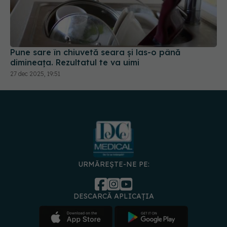
Pune sare în chiuvetă seara și las-o până
dimineața. Rezultatul te va uimi
27 dec 2025, 19:51
URMĂREȘTE-NE PE:
DESCARCĂ APLICAȚIA
spre
Medici și
Politica de
Politica
Gestionați
Contact
Declarați