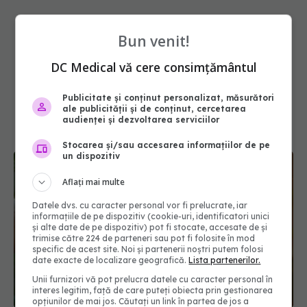
Bun venit!
DC Medical vă cere consimțământul
Publicitate și conținut personalizat, măsurători
ale publicității și de conținut, cercetarea
audienței și dezvoltarea serviciilor
Stocarea și/sau accesarea informațiilor de pe
un dispozitiv
Aflați mai multe
Datele dvs. cu caracter personal vor fi prelucrate, iar
informațiile de pe dispozitiv (cookie-uri, identificatori unici
și alte date de pe dispozitiv) pot fi stocate, accesate de și
trimise către 224 de parteneri sau pot fi folosite în mod
specific de acest site. Noi și partenerii noștri putem folosi
date exacte de localizare geografică.
Lista partenerilor.
Experimentul surprinzător care combate canicula.
Unii furnizori vă pot prelucra datele cu caracter personal în
De ce cercetătorii recomandă să aplici iaurt pe
interes legitim, față de care puteți obiecta prin gestionarea
geamuri în timpul verii
opțiunilor de mai jos. Căutați un link în partea de jos a