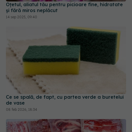
Oțetul, aliatul tău pentru picioare fine, hidratate
și fără miros neplăcut
14 sep 2025, 09:40
Ce se spală, de fapt, cu partea verde a buretelui
de vase
08 feb 2026, 18:34