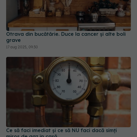
Otrava din bucătărie. Duce la cancer și alte boli
grave
17 aug 2025, 09:30
Ce să faci imediat și ce să NU faci dacă simți
miros de gaz în casă