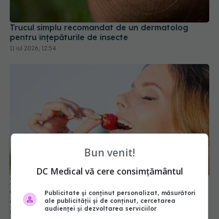
Trucul simplu recomandat de un dermatolog
pentru înțepăturile de insecte
11 iul 2026, 12:54
Bun venit!
DC Medical vă cere consimțământul
Începe-ți ziua cu o căpșună și alte 14 obiceiuri
care îți pot schimba starea de spirit, somnul și
Publicitate și conținut personalizat, măsurători
energia
ale publicității și de conținut, cercetarea
audienței și dezvoltarea serviciilor
07 iul 2026, 21:48