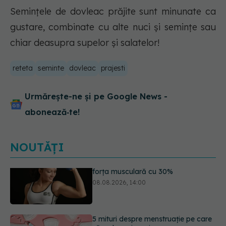
Semințele de dovleac prăjite sunt minunate ca
gustare, combinate cu alte nuci și semințe sau
chiar deasupra supelor și salatelor!
reteta
seminte
dovleac
prajesti
Urmărește-ne și pe Google News -
abonează‑te!
NOUTĂȚI
5 mituri despre menstruație pe care
să nu le mai crezi
08.08.2026, 13:00