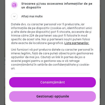
Stocarea și/sau accesarea informațiilor de pe
un dispozitiv
Aflați mai multe
Datele dvs. cu caracter personal vor fi prelucrate, iar
informațiile de pe dispozitiv (cookie-uri, identificatori unici
și alte date de pe dispozitiv) pot fi stocate, accesate de și
trimise către 224 de parteneri sau pot fi folosite în mod
specific de acest site. Noi și partenerii noștri putem folosi
date exacte de localizare geografică.
Lista partenerilor.
Unii furnizori vă pot prelucra datele cu caracter personal în
interes legitim, față de care puteți obiecta prin gestionarea
opțiunilor de mai jos. Căutați un link în partea de jos a
Umidificatorul: 5 beneficii reale și când merită să-l
acestei pagini pentru a gestiona sau a vă retrage
folosești
consimțământul în setările de confidențialitate și cookie-
uri.
18 ian 2026, 08:58
Consimțământ
Gestionați opțiunile