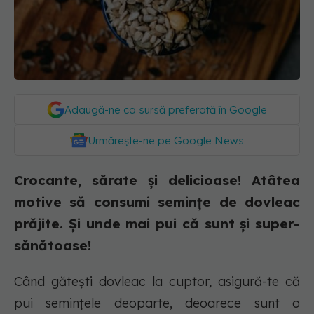
Adaugă-ne ca sursă preferată în Google
Urmărește-ne pe Google News
Crocante, sărate și delicioase! Atâtea
motive să consumi semințe de dovleac
prăjite. Și unde mai pui că sunt și super-
sănătoase!
Când gătești dovleac la cuptor, asigură-te că
pui semințele deoparte, deoarece sunt o