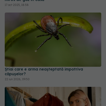
17 oct 2025, 18:58
Știai care e arma neașteptată împotriva
căpușelor?
22 iun 2026, 09:50