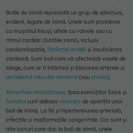
Bolile de inimă reprezintă un grup de afecțiuni,
evident, legate de inimă. Unele sunt probleme
cu mușchiul însuși, altele cu valvele sau cu
ritmul cardiac (bătăile inimii), inclusiv
cardiomiopatia,
fibrilația atrială
și insuficiența
cardiacă. Sunt boli care vă afectează vasele de
sânge, cum ar fi întărirea și blocarea arterele și
accidentul vascular cerebral
(sau
stroke
).
Alimentele
nesănătoase
, lipsa exercițiilor fizice și
fumatul
sunt adesea
vinovate
de apariția unor
boli de inimă. La fel și hipertensiunea arterială,
infecțiile și malformațiile congenitale. Dar sunt și
alte lucruri care duc la boli de inimă, unele