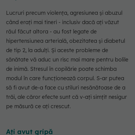
Lucruri precum violența, agresiunea și abuzul
când erați mai tineri - inclusiv dacă ați văzut
răul făcut altora - au fost legate de
hipertensiunea arterială, obezitatea și diabetul
de tip 2, la adulți. Și aceste probleme de
sănătate vă aduc un risc mai mare pentru bolile
de inimă. Stresul în copilărie poate schimba
modul în care funcționează corpul. S-ar putea
să fi avut de-a face cu stiluri nesănătoase de a
trăi, ale căror efecte sunt că v-ați simțit nesigur
pe măsură ce ați crescut.
Ați avut gripă