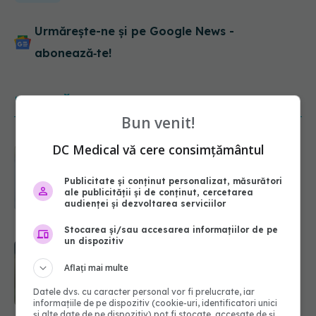
Urmărește-ne și pe Google News -
abonează‑te!
NOUTĂȚI
Bun venit!
DC Medical vă cere consimțământul
EXCLUSIV
De ce unele paciente
cu cancer de col uterin nu mai ajung
la operație. Dr. Sorin Bogdan
Publicitate și conținut personalizat, măsurători
(SANADOR): Intervenția
ale publicității și de conținut, cercetarea
chirurgicală, doar în situații
audienței și dezvoltarea serviciilor
particulare
Stocarea și/sau accesarea informațiilor de pe
06.08.2026, 20:45
un dispozitiv
Alertă în Europa după un nou caz
Aflați mai multe
de hantavirus Anzi, singura tulpină
care se transmite de la om la om
Datele dvs. cu caracter personal vor fi prelucrate, iar
06.08.2026, 20:06
informațiile de pe dispozitiv (cookie-uri, identificatori unici
și alte date de pe dispozitiv) pot fi stocate, accesate de și