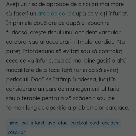
Aveți un risc de aproape de cinci ori mai mare
să faceți un
atac de cord
după ce v-ați înfuriat.
În primele două ore de după o izbucnire
furioasă, crește riscul unui accident vascular
cerebral sau al accelerării ritmului cardiac. Nu
puteți întotdeauna să evitați sau să controlați
ceea ce vă înfurie, așa că mai bine găsiți o altă
modalitate de a face față furiei ca să evitați
pericolul. Dacă se întâmplă adesea, luați în
considerare un curs de management al furiei
sau o terapie pentru a vă scădea riscul pe
termen lung de apariție a problemelor cardiace.
inima
boli
infarct
avc
atac
cerebral
cord
accident
vascular