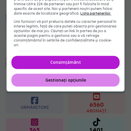
trimise către 224 de parteneri sau pot fi folosite în mod
specific de acest site. Noi și partenerii noștri putem folosi
Mii de angajați din Sănătate ar
date exacte de localizare geografică.
Lista partenerilor.
putea primi salarii mai mari.
Sindicatele cer schimbarea legii
Unii furnizori vă pot prelucra datele cu caracter personal în
interes legitim, față de care puteți obiecta prin gestionarea
06.08.2026, 19:26
opțiunilor de mai jos. Căutați un link în partea de jos a
acestei pagini pentru a gestiona sau a vă retrage
consimțământul în setările de confidențialitate și cookie-
EXCLUSIV
Cancerele ginecologice
uri.
care pot fi tratate fără operație. Dr.
Sorin Bogdan (SANADOR): Chirurgia
este indicată doar punctual, pentru
Consimțământ
anumite categorii de paciente
06.08.2026, 19:05
URMĂREȘTE-NE ȘI PE:
Gestionați opțiunile
EXCLUSIV
Brahiterapie vs
radioterapie externă în cancerul
ginecologic. Dr. Sorin Bogdan
6560
(SANADOR) explică diferența și
URMĂRITORI
cum acționează tratamentul
ABONAȚI
06.08.2026, 22:49
365
1401
URMĂRITORI
URMĂRITORI