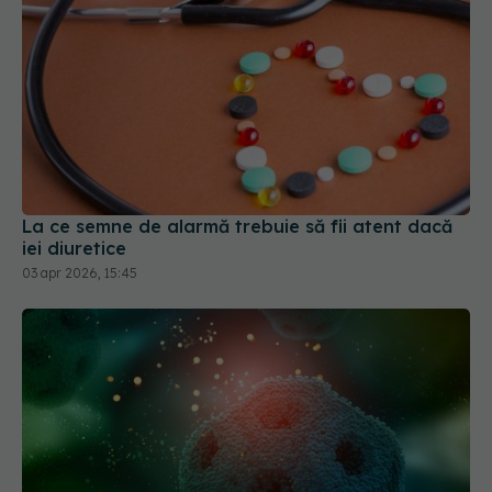
La ce semne de alarmă trebuie să fii atent dacă
iei diuretice
03 apr 2026, 15:45
Tratamentul care elimină tumorile și blochează