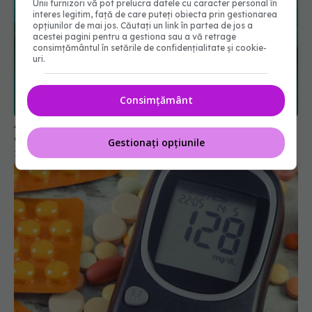
Unii furnizori vă pot prelucra datele cu caracter personal în
interes legitim, față de care puteți obiecta prin gestionarea
opțiunilor de mai jos. Căutați un link în partea de jos a
acestei pagini pentru a gestiona sau a vă retrage
consimțământul în setările de confidențialitate și cookie-
uri.
Anumite analgezice după operație pot prelungi
durerea, arată un studiu nou
Consimțământ
19 ian 2026, 11:10
Gestionați opțiunile
Cum funcționează Metformin? Descoperirea care
schimbă tratamentul diabetului de tip 2
13 mai 2026, 14:13