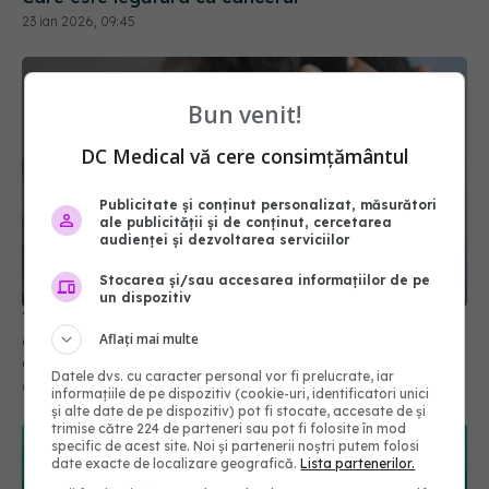
Bun venit!
DC Medical vă cere consimțământul
Publicitate și conținut personalizat, măsurători
ale publicității și de conținut, cercetarea
Tratarea căderii părului la bărbați: Cele mai
audienței și dezvoltarea serviciilor
eficiente două medicamente aprobate pentru
alopecie
Stocarea și/sau accesarea informațiilor de pe
un dispozitiv
07 mai 2026, 11:55
Aflați mai multe
Datele dvs. cu caracter personal vor fi prelucrate, iar
informațiile de pe dispozitiv (cookie-uri, identificatori unici
și alte date de pe dispozitiv) pot fi stocate, accesate de și
trimise către 224 de parteneri sau pot fi folosite în mod
specific de acest site. Noi și partenerii noștri putem folosi
date exacte de localizare geografică.
Lista partenerilor.