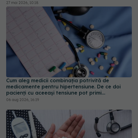
Cum aleg medicii combinația potrivită de
medicamente pentru hipertensiune. De ce doi
pacienți cu aceeași tensiune pot primi
tratamente diferite
06 aug 2026, 16:19