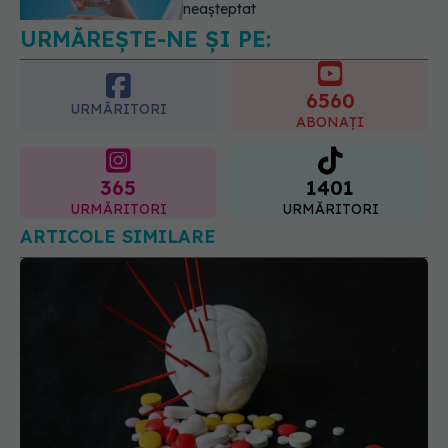
serioase de sănătate
6560
08.08.2026, 20:00
URMĂRITORI
ABONAȚI
365
1401
URMĂRITORI
URMĂRITORI
ARTICOLE SIMILARE
Pastila care reduce riscul de accident vascular
cerebral fără să provoace sângerări