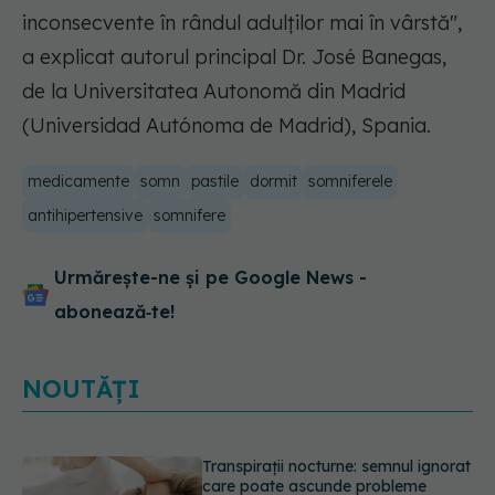
inconsecvente în rândul adulților mai în vârstă",
a explicat autorul principal Dr. José Banegas,
de la Universitatea Autonomă din Madrid
(Universidad Autónoma de Madrid), Spania.
medicamente
somn
pastile
dormit
somniferele
antihipertensive
somnifere
Urmărește-ne și pe Google News -
abonează‑te!
NOUTĂȚI
Ce poți mânca și ce trebuie să eviți
dacă ai gastrită: exemplu de meniu