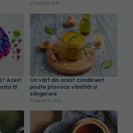
27 noi 2025, 19:41
tă? Acest
Un vârf din acest condiment
ața îți
poate provoca vânătăi și
sângerare
03 feb 2026, 20:13