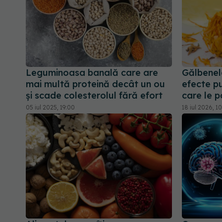
Leguminoasa banală care are
Gălbenel
mai multă proteină decât un ou
efecte pu
și scade colesterolul fără efort
care le 
05 iul 2025, 19:00
18 iul 2026, 1