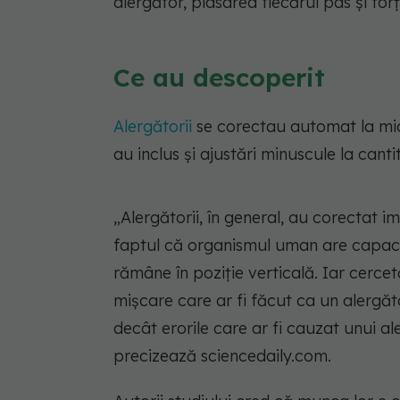
alergător, plasarea fiecărui pas și fo
Ce au descoperit
Alergătorii
se corectau automat la mici 
au inclus și ajustări minuscule la canti
„Alergătorii, în general, au corectat i
faptul că organismul uman are capaci
rămâne în poziție verticală. Iar cercet
mișcare care ar fi făcut ca un alergăt
decât erorile care ar fi cauzat unui al
precizează sciencedaily.com.