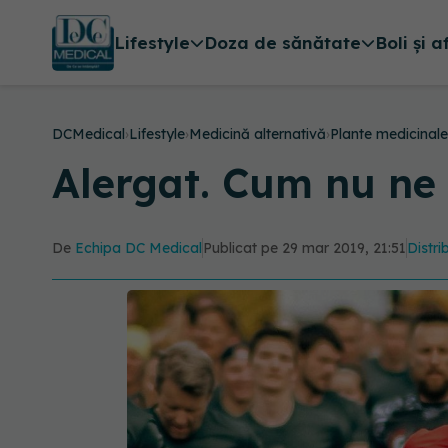
Lifestyle
Doza de sănătate
Boli și a
DCMedical
›
Lifestyle
›
Medicină alternativă
›
Plante medicinale
Alergat. Cum nu ne 
De
Echipa DC Medical
Publicat pe 29 mar 2019, 21:51
Distri