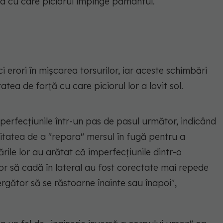
rța cu care piciorul împinge pământul.
erori în mișcarea torsurilor, iar aceste schimbări
tatea de forță cu care piciorul lor a lovit sol.
mperfecțiunile într-un pas de pasul următor, indicând
tatea de a "repara" mersul în fugă pentru a
ările lor au arătat că imperfecțiunile dintr-o
or să cadă în lateral au fost corectate mai repede
ergător să se răstoarne înainte sau înapoi"
,