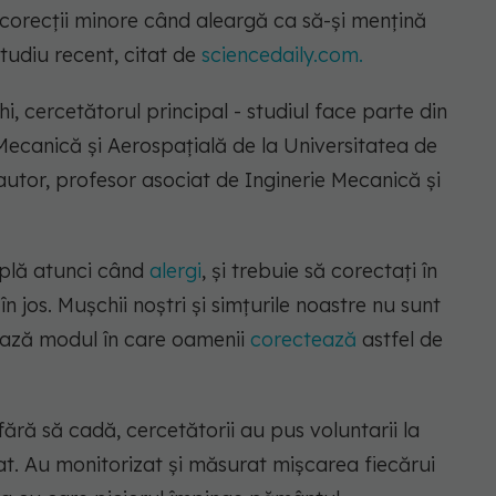
t corecții minore când aleargă ca să-și mențină
studiu recent, citat de
sciencedaily.com.
i, cercetătorul principal - studiul face parte din
Mecanică și Aerospațială de la Universitatea de
-autor, profesor asociat de Inginerie Mecanică și
mplă atunci când
alergi
, și trebuie să corectați în
 jos. Mușchii noștri și simțurile noastre nu sunt
ghează modul în care oamenii
corectează
astfel de
ră să cadă, cercetătorii au pus voluntarii la
gat. Au monitorizat și măsurat mișcarea fiecărui