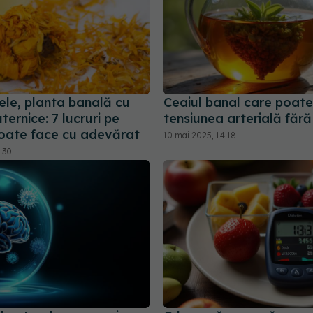
ele, planta banală cu
Ceaiul banal care poat
ternice: 7 lucruri pe
tensiunea arterială fără
poate face cu adevărat
10 mai 2025, 14:18
0:30