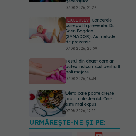
generațiilor
07.08.2026, 21:29
EXCLUSIV
Cancerele
care pot fi prevenite. Dr.
Sorin Bogdan
(SANADOR): Au metode
de prevenție
07.08.2026, 20:09
Testul din deget care ar
putea indica riscul pentru 8
boli majore
07.08.2026, 18:34
Dieta care poate crește
brusc colesterolul. Cine
este mai expus
07.08.2026, 17:22
URMĂREȘTE-NE ȘI PE:
Ceaiul care ajută
organismul să lupte cu