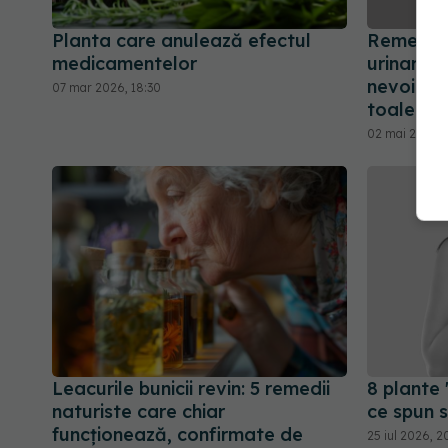
Planta care anulează efectul
Remedii c
medicamentelor
urinară h
nevoia f
07 mar 2026, 18:30
toaletă
02 mai 2026, 
Leacurile bunicii revin: 5 remedii
8 plante 
naturiste care chiar
ce spun s
funcționează, confirmate de
25 iul 2026, 2