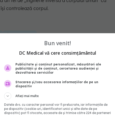
ca un fel de „inginerie inversă a corpului uman" ca
își controlează corpul.
e
mișcare corectata
Bun venit!
abonează‑te!
DC Medical vă cere consimțământul
Publicitate și conținut personalizat, măsurători ale
publicității și de conținut, cercetarea audienței și
dezvoltarea serviciilor
Stocarea și/sau accesarea informațiilor de pe un
dispozitiv
Aflați mai multe
Datele dvs. cu caracter personal vor fi prelucrate, iar informațiile de
pe dispozitiv (cookie-uri, identificatori unici și alte date de pe
dispozitiv) pot fi stocate, accesate de și trimise către 224 de parteneri