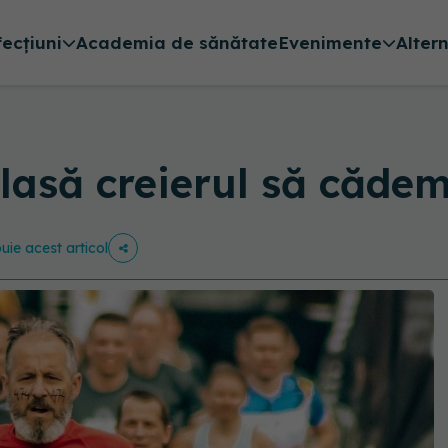
fecțiuni
Academia de sănătate
Evenimente
Alter
lasă creierul să căde
buie acest articol