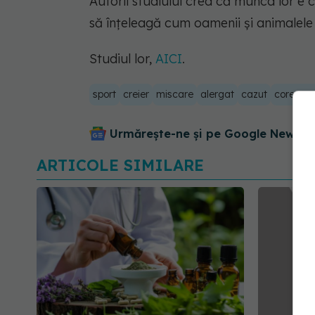
Autorii studiului cred că munca lor e 
să înțeleagă cum oamenii și animalele 
Studiul lor,
AICI
.
sport
creier
miscare
alergat
cazut
corectar
Urmărește-ne și pe Google News - 
ARTICOLE SIMILARE