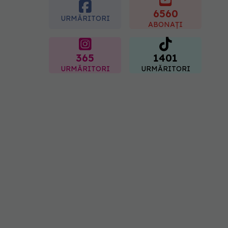
inflamația. Poate regla
glicemia și colesterolul
6560
URMĂRITORI
08.08.2026, 09:00
ABONAȚI
365
1401
URMĂRITORI
URMĂRITORI