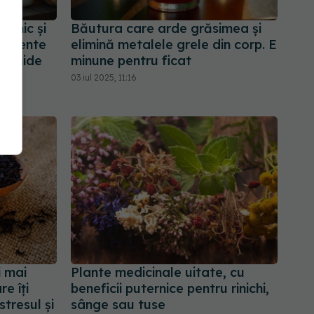
ilnic și
Băutura care arde grăsimea și
alimente
elimină metalele grele din corp. E
inamide
minune pentru ficat
03 iul 2025, 11:16
i mai
Plante medicinale uitate, cu
e îți
beneficii puternice pentru rinichi,
tresul și
sânge sau tuse