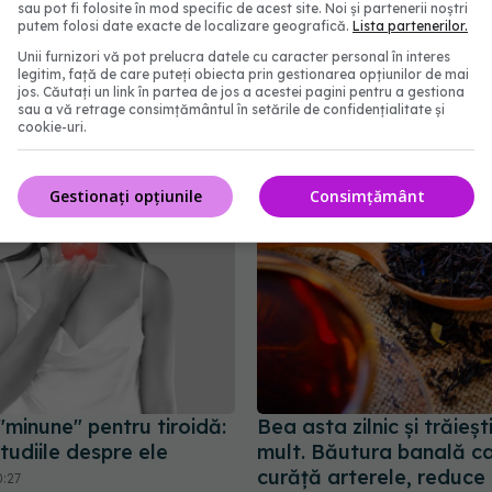
sau pot fi folosite în mod specific de acest site. Noi și partenerii noștri
putem folosi date exacte de localizare geografică.
Lista partenerilor.
are ajută în vezica
Mănâncă asta z
EXCLUSIV
Unii furnizori vă pot prelucra datele cu caracter personal în interes
iperactivă. Asta reduce
pielea ta va străluci! 5 
legitim, față de care puteți obiecta prin gestionarea opțiunilor de mai
recventă de a merge la
pline de colagen și niac
jos. Căutați un link în partea de jos a acestei pagini pentru a gestiona
sau a vă retrage consimțământul în setările de confidențialitate și
19 apr 2025, 22:08
cookie-uri.
08:17
Gestionați opțiunile
Consimțământ
"minune" pentru tiroidă:
Bea asta zilnic și trăieșt
tudiile despre ele
mult. Băutura banală car
curăță arterele, reduce s
0:27